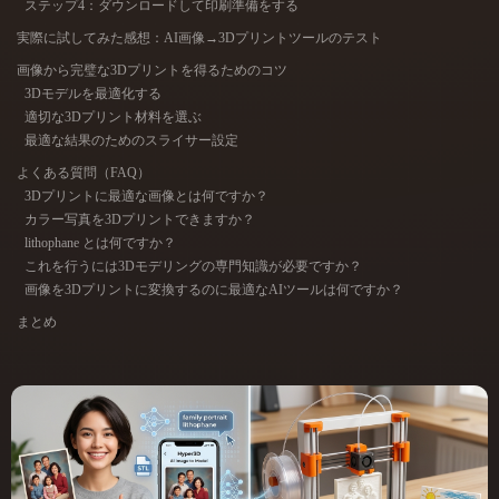
ステップ4：ダウンロードして印刷準備をする
ComfyUI
実際に試してみた感想：AI画像→3Dプリントツールのテスト
画像から完璧な3Dプリントを得るためのコツ
21
スタイル
3Dモデルを最適化する
適切な3Dプリント材料を選ぶ
Abstract
Anime
Cartoon
Cel-Shaded
最適な結果のためのスライサー設定
よくある質問（FAQ）
Fantasy
Flat
Gothic
Hand-Painted
3Dプリントに最適な画像とは何ですか？
カラー写真を3Dプリントできますか？
Industrial
Isometric
Low Poly
Medieval
lithophane とは何ですか？
これを行うには3Dモデリングの専門知識が必要ですか？
画像を3Dプリントに変換するのに最適なAIツールは何ですか？
Minimalist
Modern
Organic
Photorealistic
まとめ
Pixel Art
Realistic
Retro
Stylized
Voxel