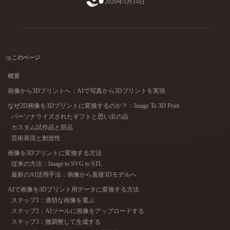
2026年5月14日
ユースケース
AI画像リミックス
AI HDRIジェネレーター
3Dメッ
3D Printing
Animation
AI画像エンハンサー
3Dモデル検索エンジン
Game
Automotive
Development
Design
AIテクスチャジェネレーター
SVGから3Dへの変換ツール
このページ
NFT Creation
E-commerce
概要
Character
画像から3Dプリントへ：AIで写真から3Dプリントを実現
VR/AR
Design
なぜ2D画像を3Dプリントに変換するのか？：Image To 3D Print
Metaverse
Jewelry Design
パーソナライズされたギフトと思い出の品
カスタム試作品と部品
Mechanical
芸術表現と創造性
Engineering
画像を3Dプリントに変換する方法
従来の方法：Image to SVG to STL
プラグイン
最新のAI活用手法：画像から直接3Dモデルへ
Blender
Unity
Unreal
AIで画像を3Dプリント用データに変換する方法
ステップ1：適切な画像を選ぶ
ステップ2：AIツールに画像をアップロードする
Godot
Maya
3DS Max
ステップ3：微調整して生成する