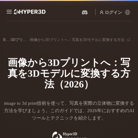
ログイン
製品
機能
Blog
/
3Dプリント
/
画像から3Dプリントへ：写真を3Dモデルに変換する方法（2026）
Rodin
ChatAvatar
API
画像から 3D
テキストから 3D
画像から3Dプリントへ：写
料金
写真をアップロードするだ
テキストプロンプトから3D
けで、3Dオブジェクトが瞬
オブジェクトへ — 瞬時に。
真を3Dモデルに変換する方
時に完成。
リソース
AI 画像生成
法（2026）
AI 動画生成
シンプルなプロンプトか
テキストや画像から、AIで
ら、高品質なビジュアルを
動画を作成。
生成。
コミュニティ
image to 3d print技術を使って、写真を実際の立体物に変換する
API
方法を学びましょう。このガイドでは、2026年におすすめのAI
私たちのクリエイティブAI
を、あなたのアプリやワー
ツールとテクニックを紹介します。
ストーリー
研究
ブログ
クフローに組み込みましょ
う。
Hyper3D
OmniCraft