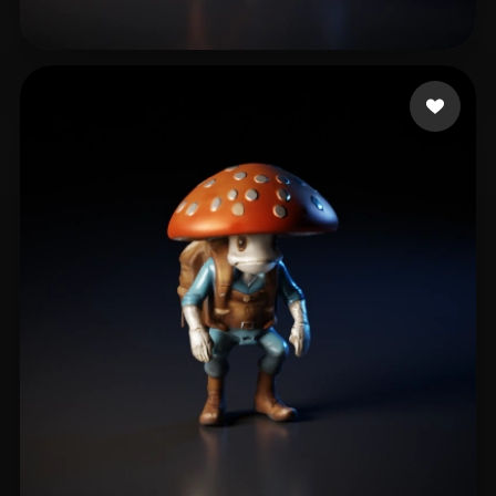
carlitos
15 curtidas