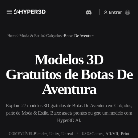
Entrar
Produtos
Home
Moda & Estilo
Calçados
Botas De Aventura
Recursos
Rodin
ChatAvatar
API
Modelos 3D
Imagem Para 3D
Texto Para 3D
Preços
Envie uma imagem e receba
Do prompt de texto ao objeto
Gratuitos de Botas De
um objeto 3D na hora.
3D — na hora.
Recursos
Gerador De Imagens IA
Gerador De Vídeo IA
Aventura
Gere visuais de alta qualidade
Crie vídeos a partir de texto
a partir de um prompt
ou imagens com IA.
simples.
Comunidade
Explore 27 modelos 3D gratuitos de Botas De Aventura em Calçados,
API
parte de Moda & Estilo. Baixe assets prontos ou gere um modelo com
Integre nossa IA criativa ao
seu app ou fluxo de trabalho.
Hyper3D AI.
História
Pesquisa
Blog
OmniCraft
Blender, Unity, Unreal
Games, AR/VR, Print
COMPATÍVEL
USOS