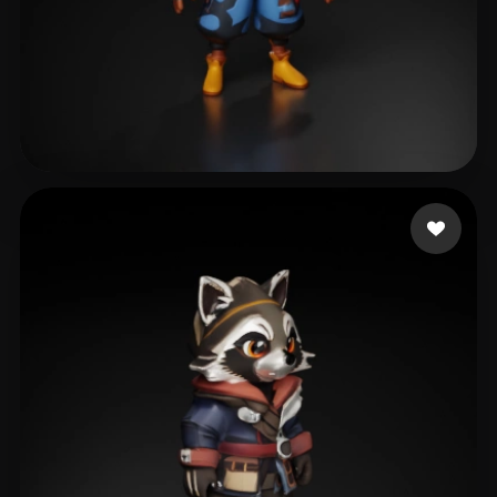
WY
40 curtidas