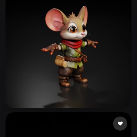
ComfyUI
21
Estilos
Abstract
Anime
Cartoon
Cel-Shaded
Fantasy
Flat
Gothic
Hand-Painted
Industrial
Isometric
Low Poly
Medieval
Minimalist
Modern
Organic
Photorealistic
Pixel Art
Realistic
Retro
Stylized
Voxel
Pufic Jovan
108 curtidas