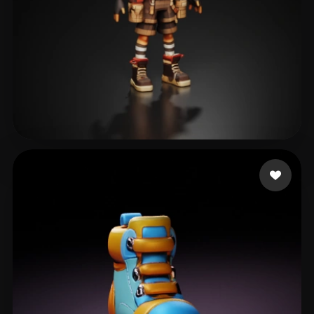
ShonRah
119 curtidas