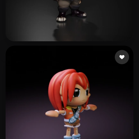
Scrib
35 curtidas