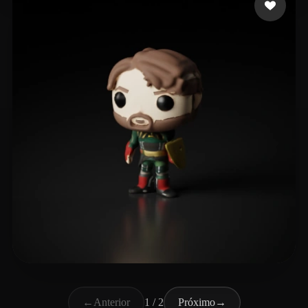
Bueno Diego
6 curtidas
←
Anterior
1 / 2
Próximo
→