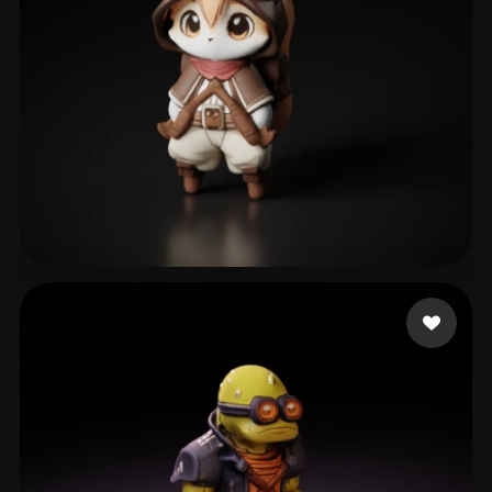
kang min Dubumania
139 curtidas