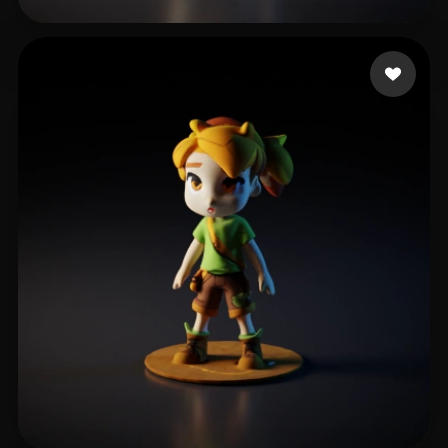
Menace2all
12 curtidas