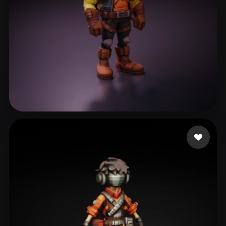
benquet benjamin
55 curtidas