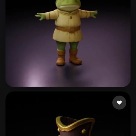
YongkangXing
236 curtidas