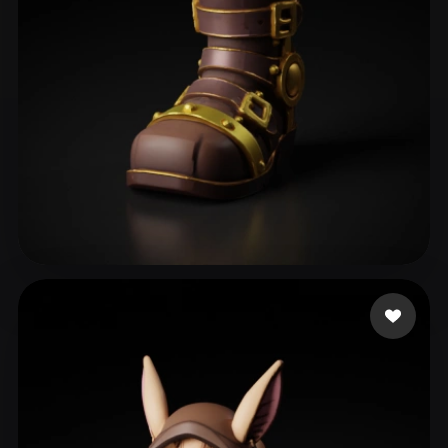
neo
74 curtidas