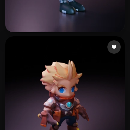
u5er
10 curtidas