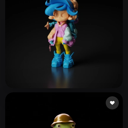
eEhyQx
61 curtidas