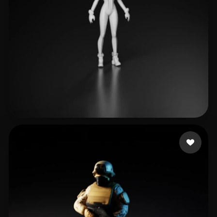
pookiefoof
10 curtidas