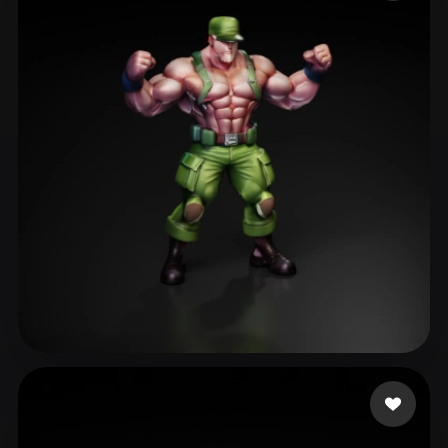
ComfyUI
21
Estilos
Abstract
Anime
Cartoon
Cel-Shaded
Fantasy
Flat
Gothic
Hand-Painted
Industrial
Isometric
Low Poly
Medieval
Minimalist
Modern
Organic
Photorealistic
Pixel Art
Realistic
Retro
Stylized
Voxel
Creepyic
39 curtidas