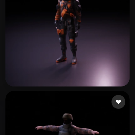
yuanyue490
30 curtidas