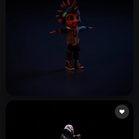
dadvar ehsan
3 curtidas