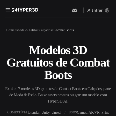
Entrar
Produtos
Home
Moda & Estilo
Calçados
Combat Boots
Recursos
Rodin
ChatAvatar
API
Modelos 3D
Imagem Para 3D
Texto Para 3D
Preços
Envie uma imagem e receba
Do prompt de texto ao objeto
Gratuitos de Combat
um objeto 3D na hora.
3D — na hora.
Recursos
Gerador De Imagens IA
Gerador De Vídeo IA
Boots
Gere visuais de alta qualidade
Crie vídeos a partir de texto
a partir de um prompt
ou imagens com IA.
simples.
Comunidade
Explore 7 modelos 3D gratuitos de Combat Boots em Calçados, parte
API
de Moda & Estilo. Baixe assets prontos ou gere um modelo com
Integre nossa IA criativa ao
seu app ou fluxo de trabalho.
Hyper3D AI.
História
Pesquisa
Blog
OmniCraft
Blender, Unity, Unreal
Games, AR/VR, Print
COMPATÍVEL
USOS