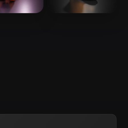
Stylized
Voxel
r Ritesh
128 curtidas
Stm
62 curtidas