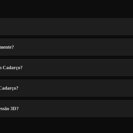
lmente?
om Cadarço?
 Cadarço?
essão 3D?