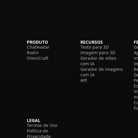
PRODUTO
RECURSOS
F
ChatAvatar
Texto para 3D
G
Rodin
Imagem para 3D
A
OmniCraft
Gerador de vídeo
i
com IA
V
Gerador de imagens
R
com IA
G
API
P
E
V
m
C
f
LEGAL
Termos de Uso
Política de
Privacidade