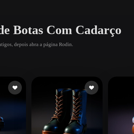
Game
n
Development
de Botas Com Cadarço
ce
VR/AR
Mechanical
igos, depois abra a página Rodin.
Engineering
ot
Maya
3DS Max
ComfyUI
oon
Cel-Shaded
Fantasy
tric
Low Poly
Medieval