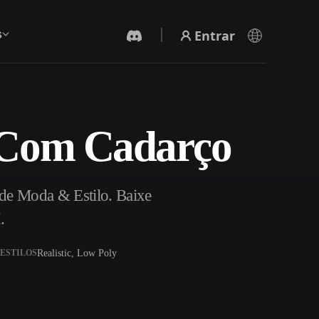
Entrar
s
s Com Cadarço
Gerador De Vídeo IA
Crie vídeos a partir de texto ou imagens com
IA.
de Moda & Estilo. Baixe
.
Realistic, Low Poly
ESTILOS
Editor de Malhas 3D