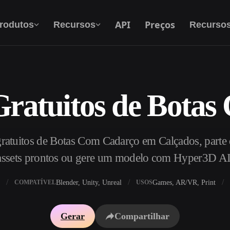
API
Preços
rodutos
Recursos
Recurso
ratuitos de Bota
Texto Para 3D
Do prompt de texto ao objeto 3D — na hora.
ratuitos de Botas Com Cadarço em Calçados, parte 
API
Integre nossa IA criativa ao seu app ou fluxo
assets prontos ou gere um modelo com Hyper3D AI
de trabalho.
Blender, Unity, Unreal
Games, AR/VR, Print
COMPATÍVEL
USOS
exturas IA
Motor de Busca de Modelos 3D
Gerar
Compartilhar
HDRI IA
Conversor de SVG para 3D