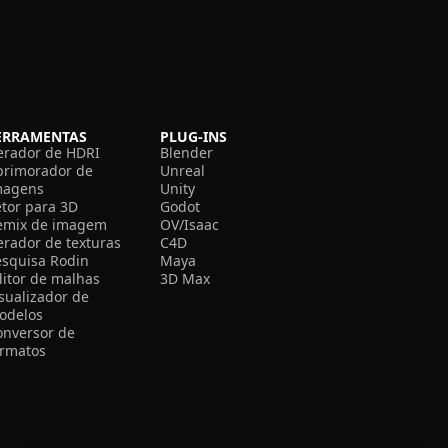
ERRAMENTAS
PLUG-INS
erador de HDRI
Blender
primorador de
Unreal
magens
Unity
etor para 3D
Godot
emix de imagem
OV/Isaac
erador de texturas
C4D
esquisa Rodin
Maya
ditor de malhas
3D Max
isualizador de
odelos
onversor de
ormatos