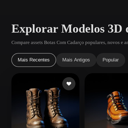
Casos De Uso
3D Printing
Animatio
Explorar Modelos 3D 
NFT Creation
E-commer
Jewelry
Metaverse
Compare assets Botas Com Cadarço populares, novos e ant
Design
Plug-Ins
Mais Recentes
Mais Antigos
Popular
Blender
Unity
Unreal
God
Estilos
Abstract
Anime
Cart
Hand-Painted
Industrial
Isome