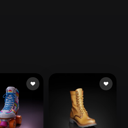
Automotive
Design
Character
Design
21
Flat
Gothic
Minimalist
Modern