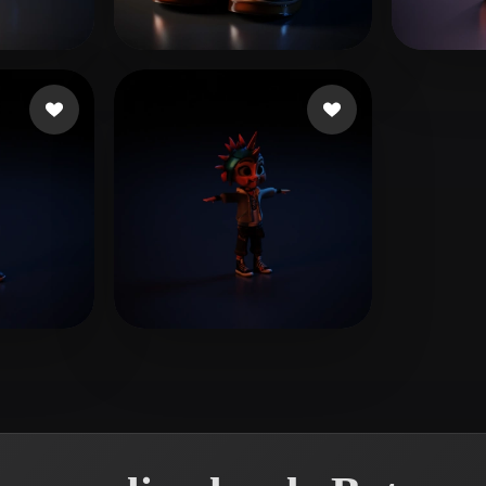
 Art
Realistic
Retro
 curtidas
zahra khalida
24 curtidas
Kuma
n
4 curtidas
dadvar ehsan
3 curtidas