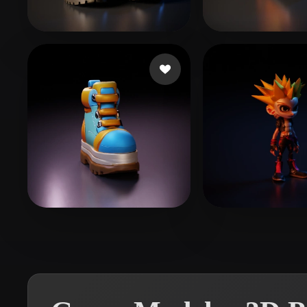
Organic
Photorealistic
Pixel
01
79 curtidas
Jordan Luke
43
Rokoko
26 curtidas
Stuff amsterda