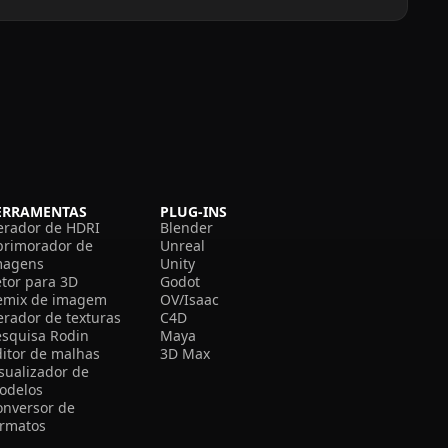
ERRAMENTAS
PLUG-INS
erador de HDRI
Blender
primorador de
Unreal
magens
Unity
etor para 3D
Godot
emix de imagem
OV/Isaac
erador de texturas
C4D
esquisa Rodin
Maya
ditor de malhas
3D Max
isualizador de
odelos
onversor de
ormatos