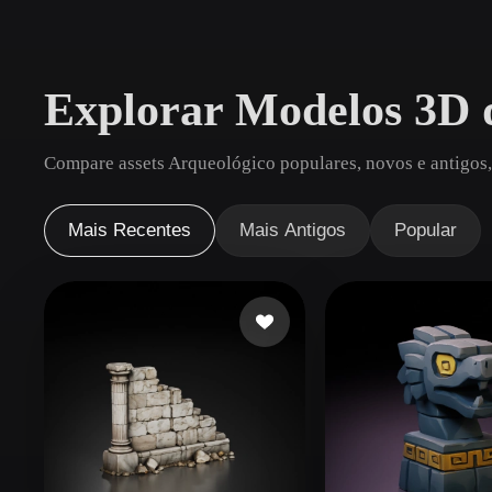
Casos De Uso
3D Printing
Animatio
Explorar Modelos 3D 
NFT Creation
E-commer
Jewelry
Metaverse
Compare assets Arqueológico populares, novos e antigos,
Design
Plug-Ins
Mais Recentes
Mais Antigos
Popular
Blender
Unity
Unreal
God
Estilos
Abstract
Anime
Cart
Hand-Painted
Industrial
Isome