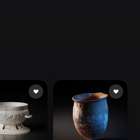
Automotive
Design
Character
Design
21
Flat
Gothic
Minimalist
Modern