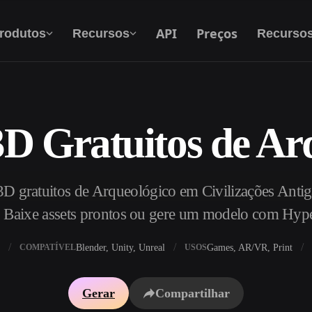
API
Preços
rodutos
Recursos
Recurso
D Gratuitos de Ar
Texto Para 3D
Do prompt de texto ao objeto 3D — na hora.
D gratuitos de Arqueológico em Civilizações Antiga
API
Integre nossa IA criativa ao seu app ou fluxo
a. Baixe assets prontos ou gere um modelo com Hyp
de trabalho.
Blender, Unity, Unreal
Games, AR/VR, Print
COMPATÍVEL
USOS
exturas IA
Motor de Busca de Modelos 3D
Gerar
Compartilhar
HDRI IA
Conversor de SVG para 3D