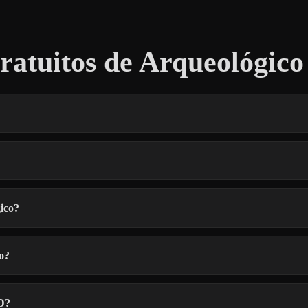
atuitos de Arqueológico
ico?
o?
3D?