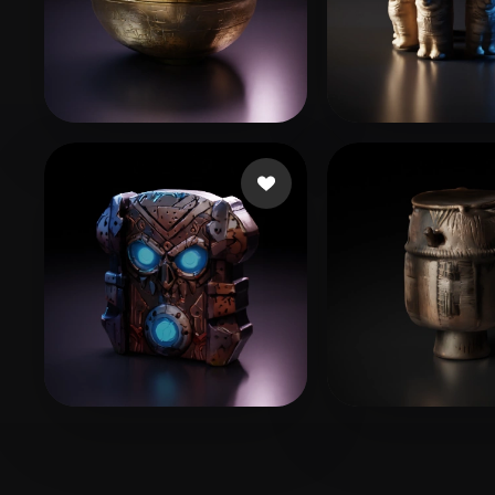
NotStar
18 curtidas
bohorquez jose
Mucha Patryk
15 curtidas
logan
5 curtidas