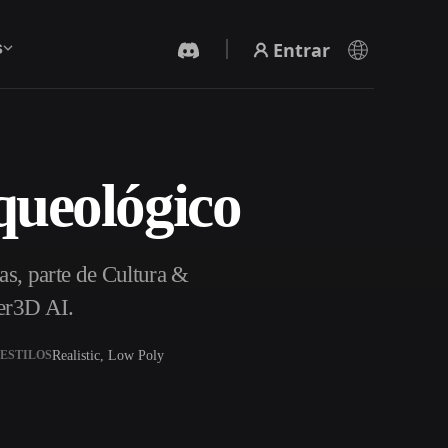
Entrar
s
queológico
Gerador De Vídeo IA
Crie vídeos a partir de texto ou imagens com
IA.
s, parte de Cultura &
er3D AI.
Realistic, Low Poly
ESTILOS
Editor de Malhas 3D