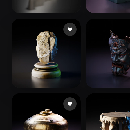
Organic
Photorealistic
Pixel
760532
46 curtidas
boost
218 curtid
李 欣
48 curtidas
asd
113 curtidas