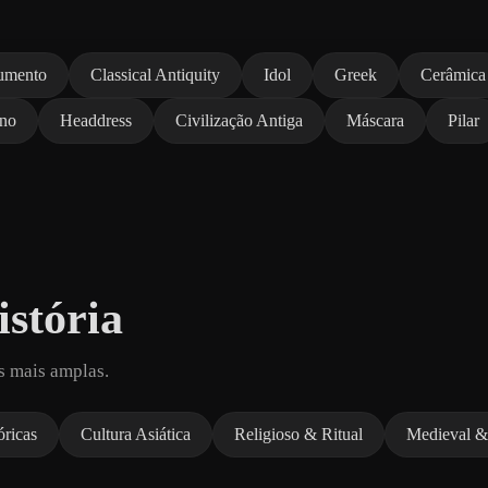
umento
Classical Antiquity
Idol
Greek
Cerâmica
no
Headdress
Civilização Antiga
Máscara
Pilar
stória
s mais amplas.
óricas
Cultura Asiática
Religioso & Ritual
Medieval &