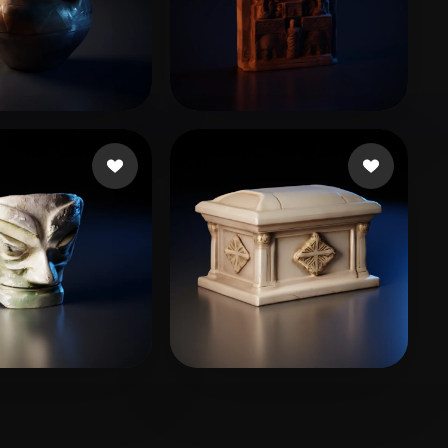
анова Мария
29 curtidas
L Cooo
17 curtidas
urtidas
Primarch
30 curtidas