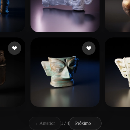
33 curtidas
eEhyQx
5 curtidas
Гриб
liuxiong
29 curtidas
lll
25 c
←
Anterior
1 / 4
Próximo
→