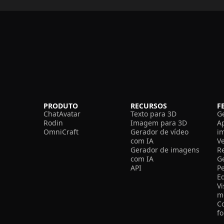
PRODUTO
RECURSOS
F
ChatAvatar
Texto para 3D
G
Rodin
Imagem para 3D
A
OmniCraft
Gerador de vídeo
i
com IA
V
Gerador de imagens
R
com IA
G
API
P
E
V
m
C
f