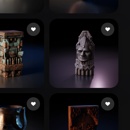
Stylized
Voxel
현정
76 curtidas
111
26 curtidas
cadas
113 curtidas
Waisberg Paulo
38 curtidas