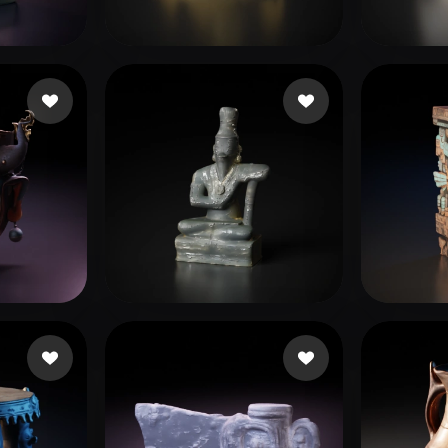
 Art
Realistic
Retro
윤 
as
Galdios
53 curtidas
Idk Cost
33 curtidas
JCas