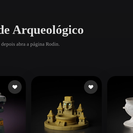
Game
n
Development
de Arqueológico
ce
VR/AR
Mechanical
 depois abra a página Rodin.
Engineering
ot
Maya
3DS Max
ComfyUI
oon
Cel-Shaded
Fantasy
tric
Low Poly
Medieval