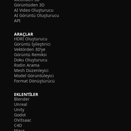
Görüntüden 3D
AI Video Oluşturucu
AI Görüntü Oluşturucu
API
ARAÇLAR
HDRI Oluşturucu
Görüntü İyileştirici
Vektörden 3D’ye
Görüntü Remiksi
Doku Oluşturucu
Rodin Arama
Mesh Düzenleyici
Model Görüntüleyici
Format Dönüştürücü
EKLENTILER
Blender
Unreal
Unity
Godot
OV/Isaac
C4D
Maya