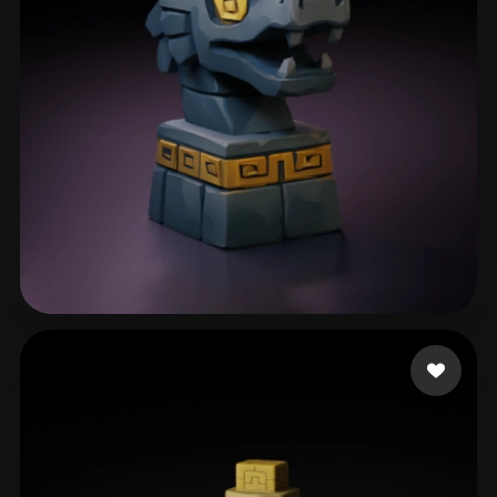
boost
218 beğeni