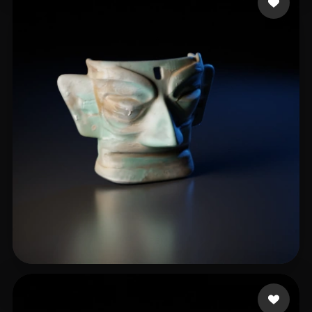
liuxiong
29 beğeni