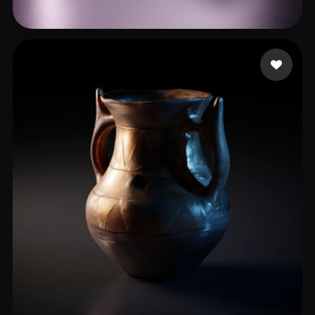
eEhyQx
5 beğeni