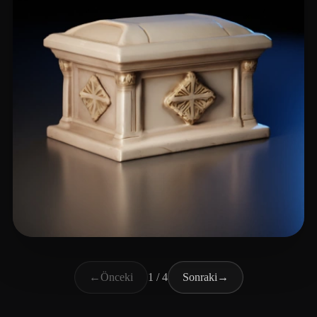
Primarch
30 beğeni
←
Önceki
1 / 4
Sonraki
→