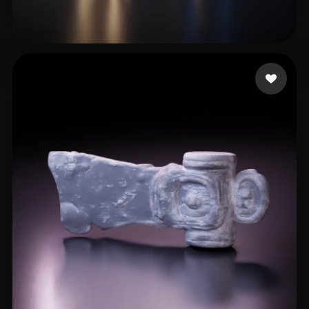
bohorquez jose
33 beğeni