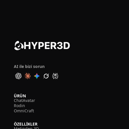
AI ile bizi sorun
ÜRÜN
ChatAvatar
Rodin
OmniCraft
ÖZELLIKLER
Metinden 3D