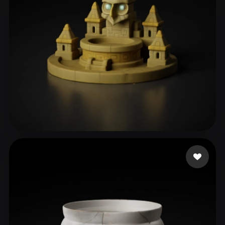
Galdios
53 beğeni