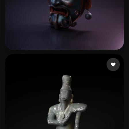
asd
113 beğeni