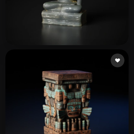
Idk Cost
33 beğeni