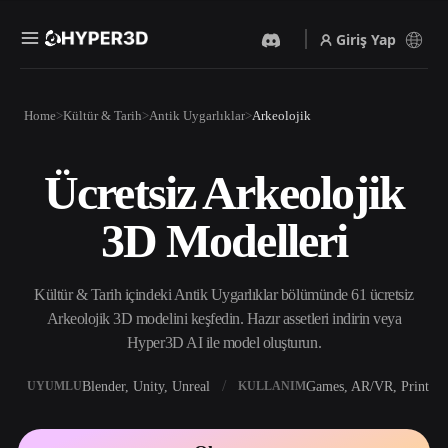
Giriş Yap
Ürünler
Home
Kültür & Tarih
Antik Uygarlıklar
Arkeolojik
Özellikler
Rodin
ChatAvatar
API
Ücretsiz Arkeolojik
Görselden 3D’ye
Metinden 3D’ye
Fiyatlandırma
Bir resim yükleyin, anında
Metin isteminden 3D nesneye
3D Modelleri
3D nesne elde edin.
— anında.
Kaynaklar
Yapay Zeka Video
Yapay Zeka Görüntü
Oluşturucu
Oluşturucu
Kültür & Tarih içindeki Antik Uygarlıklar bölümünde 61 ücretsiz
Yapay zekayla metinden ya
Basit bir istemle
da görsellerden video
yüksek‑kaliteli görseller
Arkeolojik 3D modelini keşfedin. Hazır assetleri indirin veya
Topluluk
oluşturun.
üretin.
Hyper3D AI ile model oluşturun.
API
Yaratıcı yapay zekamızı
Blender, Unity, Unreal
Games, AR/VR, Print
UYUMLU
KULLANIM
Hikaye
Araştırma
Blog
uygulamanıza ya da iş
akışınıza entegre edin.
OmniCraft