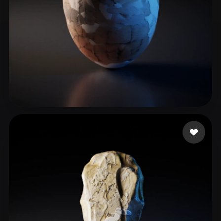
111
26 beğeni