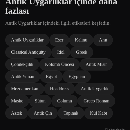
Antik Uygarlıklar içinde daha
fazlası
Antik Uygarlıklar içindeki ilgili etiketleri keşfedin.
Antik Uygarlıklar
Eser
Kalıntı
Anıt
Classical Antiquity
Idol
Greek
Çömlekçilik
Kolomb Öncesi
Antik Mısır
Antik Yunan
Egypt
Egyptian
Mezoamerikan
Headdress
Antik Uygarlık
Maske
Sütun
Column
Greco Roman
Aztek
Antik Çin
Tapınak
Kül Kabı