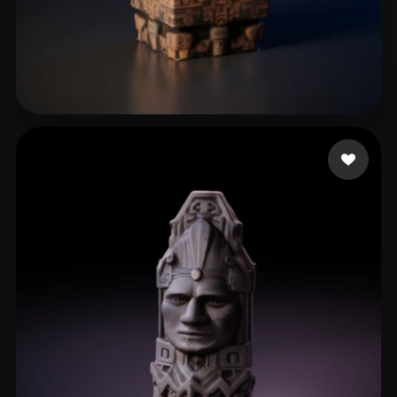
JCascadas
113 beğeni