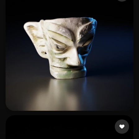
lll
25 beğeni