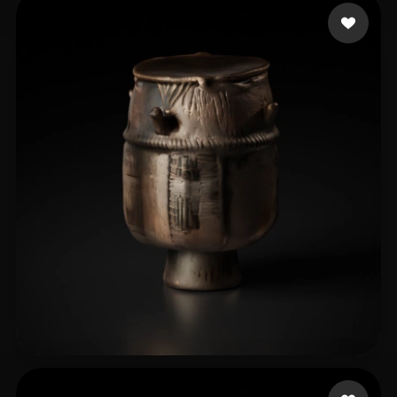
Mucha Patryk
15 beğeni
logan
5 beğeni