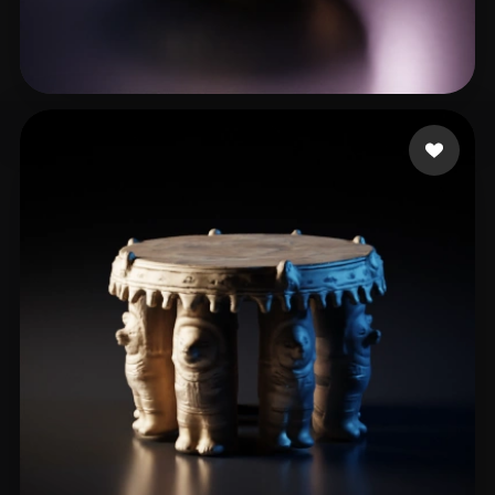
NotStar
18 beğeni