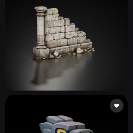
ComfyUI
21
Stiller
Abstract
Anime
Cartoon
Cel-Shaded
Fantasy
Flat
Gothic
Hand-Painted
Industrial
Isometric
Low Poly
Medieval
Minimalist
Modern
Organic
Photorealistic
Pixel Art
Realistic
Retro
Stylized
760532
46 beğeni
Voxel