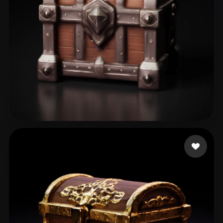
M R
45 curtidas