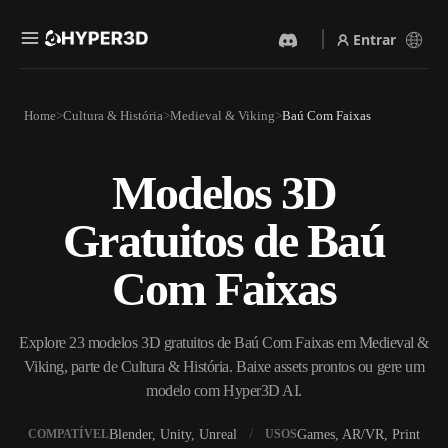
Entrar
Produtos
Home
Cultura & História
Medieval & Viking
Baú Com Faixas
Recursos
Rodin
ChatAvatar
API
Modelos 3D
Imagem Para 3D
Texto Para 3D
Preços
Envie uma imagem e receba
Do prompt de texto ao objeto
Gratuitos de Baú
um objeto 3D na hora.
3D — na hora.
Recursos
Gerador De Imagens IA
Gerador De Vídeo IA
Com Faixas
Gere visuais de alta qualidade
Crie vídeos a partir de texto
a partir de um prompt
ou imagens com IA.
simples.
Comunidade
Explore 23 modelos 3D gratuitos de Baú Com Faixas em Medieval &
API
Viking, parte de Cultura & História. Baixe assets prontos ou gere um
Integre nossa IA criativa ao
seu app ou fluxo de trabalho.
modelo com Hyper3D AI.
História
Pesquisa
Blog
OmniCraft
Blender, Unity, Unreal
Games, AR/VR, Print
COMPATÍVEL
USOS