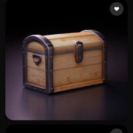
watted bassil
4 curtidas
Nova
23 curtidas