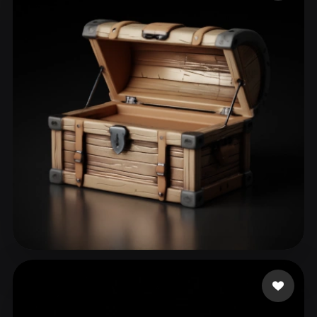
ComfyUI
21
Estilos
Abstract
Anime
Cartoon
Cel-Shaded
Fantasy
Flat
Gothic
Hand-Painted
Industrial
Isometric
Low Poly
Medieval
Minimalist
Modern
Organic
Photorealistic
Pixel Art
Realistic
Retro
Stylized
Voxel
A S
263 curtidas