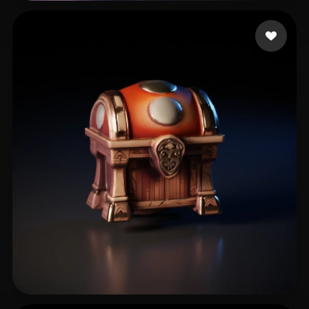
watted bassil
9 curtidas