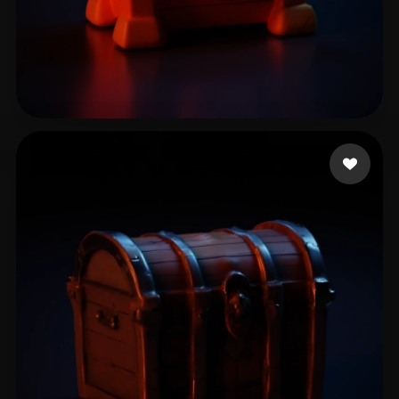
aibenxiao
16 curtidas