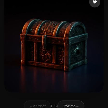
Delac Filip
13 curtidas
←
Anterior
1 / 2
Próximo
→