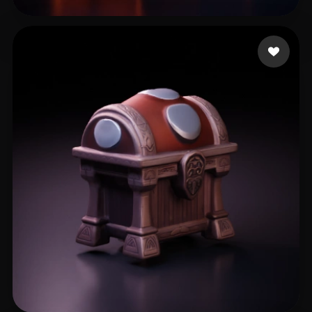
jrsmrr
16 curtidas