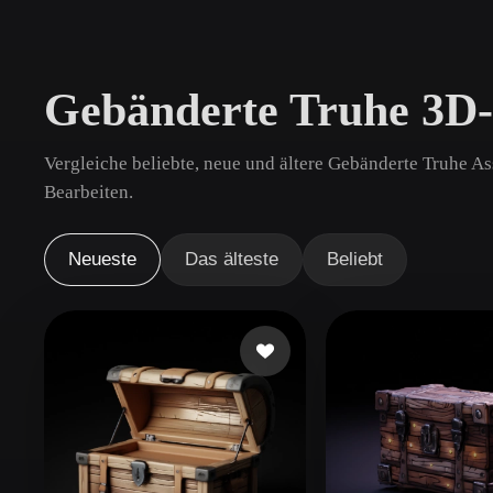
Anwendungsfälle
3D Printing
Animatio
Gebänderte Truhe 3D-
NFT Creation
E-commer
Jewelry
Metaverse
Vergleiche beliebte, neue und ältere Gebänderte Truhe As
Design
Bearbeiten.
Plug-Ins
Neueste
Das älteste
Beliebt
Blender
Unity
Unreal
God
Stile
Abstract
Anime
Cart
Hand-Painted
Industrial
Isome