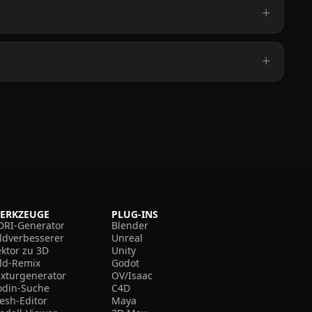
ERKZEUGE
PLUG-INS
DRI-Generator
Blender
ildverbesserer
Unreal
ektor zu 3D
Unity
ild-Remix
Godot
exturgenerator
OV/Isaac
odin-Suche
C4D
esh-Editor
Maya