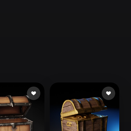
Automotive
Design
Character
Design
21
Flat
Gothic
Minimalist
Modern