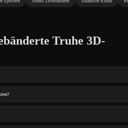
che Epochen
Antike Zivilisationen
Asiatische Kultur
Re
ebänderte Truhe 3D-
tzen?