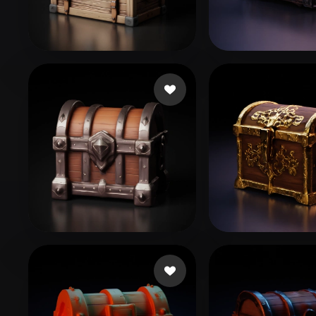
Organic
Photorealistic
Pixel
A S
263 Likes
Brunt Kevin
10
M R
45 Likes
Party Schlump