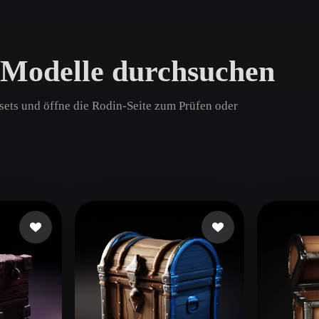
Game
n
Development
Modelle durchsuchen
ce
VR/AR
Mechanical
sets und öffne die Rodin-Seite zum Prüfen oder
Engineering
ot
Maya
3DS Max
ComfyUI
oon
Cel-Shaded
Fantasy
tric
Low Poly
Medieval