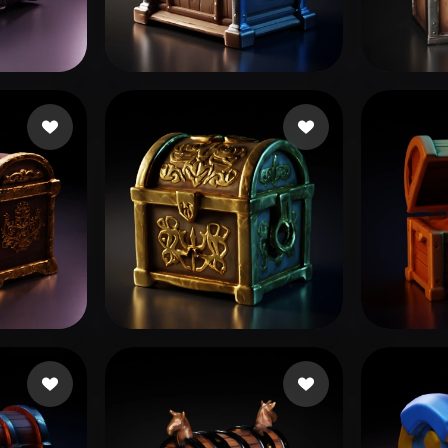
 Art
Realistic
Retro
2 Likes
Kai Aizen
44 Likes
Tret
f
18 Likes
Menasheof Michael
17 Likes
Guzm