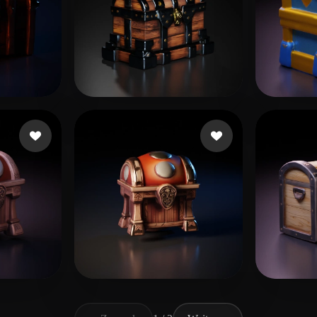
 Likes
Rampage
9 Likes
Fortn
Likes
watted bassil
4 Likes
Nova