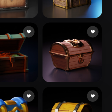
Stylized
Voxel
yakov Evgeny
48 Likes
Rundstein Ofer
27 Likes
an Mario
18 Likes
Артур Устименко
7 Likes