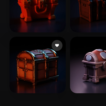
aibenxiao
16 Likes
Ayçin Köksal
11
jrsmrr
16 Likes
watted bassil
9 