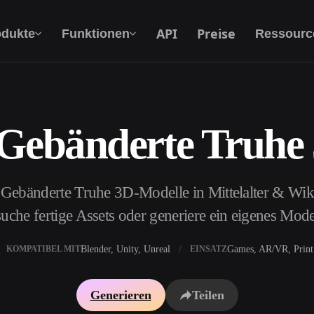
API
Preise
odukte
Funktionen
Ressourc
 Gebänderte Truhe
Text Zu 3D
Vom Text-Prompt zum 3D-Objekt — im
Handumdrehen.
 Gebänderte Truhe 3D-Modelle in Mittelalter & Wiki
API
Binde unsere kreative KI in deine App oder
uche fertige Assets oder generiere ein eigenes Mod
deinen Workflow ein.
Blender, Unity, Unreal
Games, AR/VR, Print
KOMPATIBEL MIT
EINSATZ
erator
3D-Modellsuchmaschine
Generieren
Teilen
ator
SVG-zu-3D-Konverter