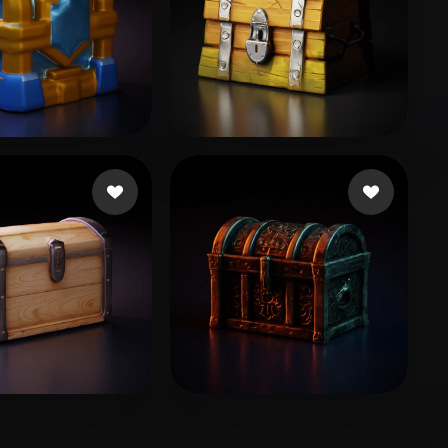
ite Shride
6 Likes
A1aa11a1
19 Likes
23 Likes
Delac Filip
13 Likes