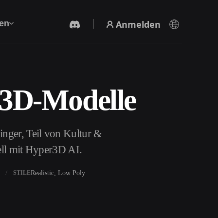
Anmelden
en
 3D-Modelle
KI-Videogenerator
Erstelle Videos aus Text oder Bildern mit KI.
nger, Teil von Kultur &
ell mit Hyper3D AI.
Realistic, Low Poly
STILE
3D-Mesh-Editor