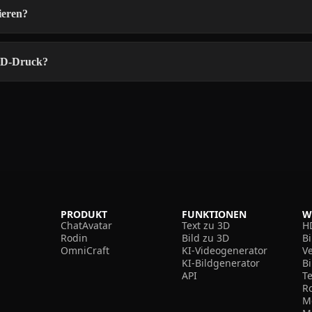
ieren?
 3D-Druck?
PRODUKT
FUNKTIONEN
W
ChatAvatar
Text zu 3D
H
Rodin
Bild zu 3D
B
OmniCraft
KI-Videogenerator
V
KI-Bildgenerator
B
API
T
R
M