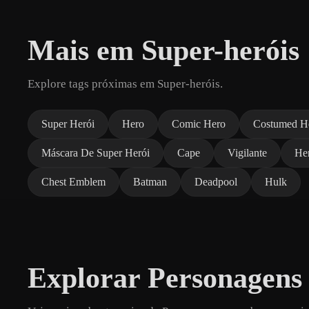
Mais em Super-heróis
Explore tags próximas em Super-heróis.
Super Herói
Hero
Comic Hero
Costumed H
Máscara De Super Herói
Cape
Vigilante
Her
Chest Emblem
Batman
Deadpool
Hulk
Explorar Personagens