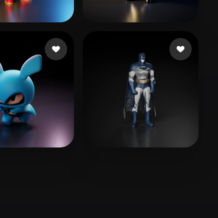
Stylized
Voxel
iyok Yağmur
22 curtidas
B Cristian
20 curtidas
2048
4 curtidas
Work MD
13 curtidas