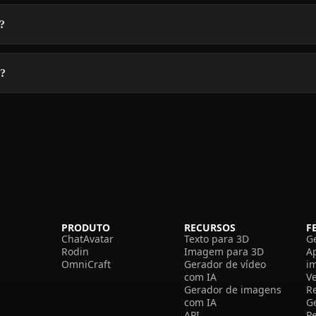
?
D?
PRODUTO
RECURSOS
F
ChatAvatar
Texto para 3D
G
Rodin
Imagem para 3D
A
OmniCraft
Gerador de vídeo
i
com IA
V
Gerador de imagens
R
com IA
G
API
P