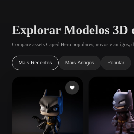
Casos De Uso
3D Printing
Animatio
Explorar Modelos 3D 
NFT Creation
E-commer
Jewelry
Metaverse
Compare assets Caped Hero populares, novos e antigos, d
Design
Plug-Ins
Mais Recentes
Mais Antigos
Popular
Blender
Unity
Unreal
God
Estilos
Abstract
Anime
Cart
Hand-Painted
Industrial
Isome