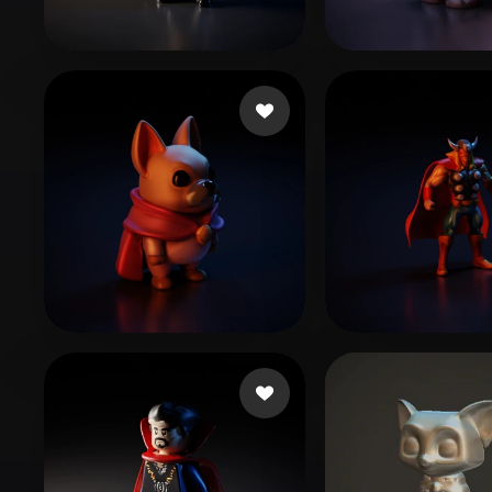
Organic
Photorealistic
Pixel
Hřebíková Terka
288 curtidas
Reyes Abel
206 
Pápai Bence
12 curtidas
wang ziwei
6 cu