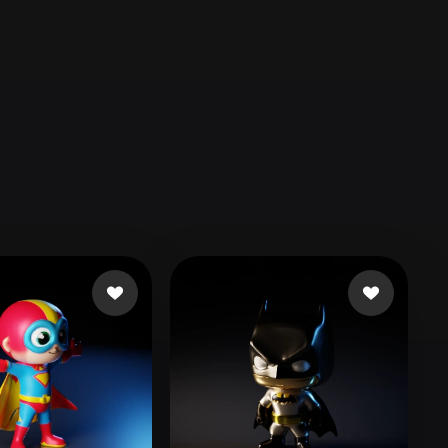
Automotive
Design
Character
Design
21
Flat
Gothic
Minimalist
Modern