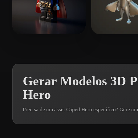
Sandy L
11 curtidas
RichVip
3 curti
Gerar Modelos 3D P
Hero
Precisa de um asset Caped Hero específico? Gere 