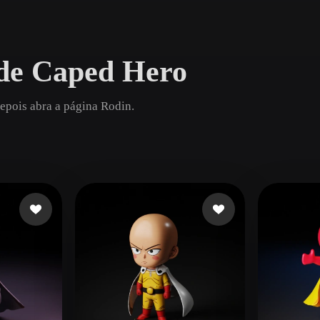
Game
n
Development
de Caped Hero
ce
VR/AR
Mechanical
epois abra a página Rodin.
Engineering
ot
Maya
3DS Max
ComfyUI
oon
Cel-Shaded
Fantasy
tric
Low Poly
Medieval