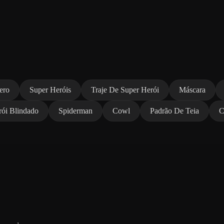
ero
Super Heróis
Traje De Super Herói
Máscara
ói Blindado
Spiderman
Cowl
Padrão De Teia
C