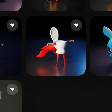
 Art
Realistic
Retro
curtidas
Jones Jemail
470 curtidas
Derd
rtidas
Kornmeyer Brad
13 curtidas
Muyu