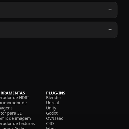
ERRAMENTAS
PLUG-INS
erador de HDRI
Blender
primorador de
Unreal
magens
Unity
etor para 3D
Godot
emix de imagem
OV/Isaac
erador de texturas
C4D
esquisa Rodin
Maya