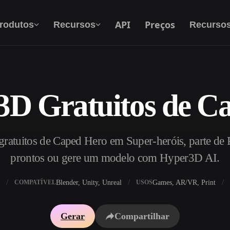
API
Preços
rodutos
Recursos
Recurso
3D Gratuitos de C
Texto Para 3D
Do prompt de texto ao objeto 3D — na hora.
ratuitos de Caped Hero em Super-heróis, parte de P
API
Integre nossa IA criativa ao seu app ou fluxo
prontos ou gere um modelo com Hyper3D AI.
de trabalho.
Blender, Unity, Unreal
Games, AR/VR, Print
COMPATÍVEL
USOS
exturas IA
Motor de Busca de Modelos 3D
Gerar
Compartilhar
HDRI IA
Conversor de SVG para 3D