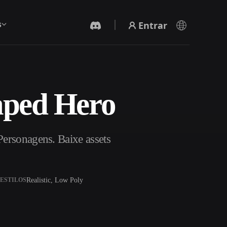
Entrar
s
aped Hero
Gerador De Vídeo IA
Crie vídeos a partir de texto ou imagens com
IA.
ersonagens. Baixe assets
Realistic, Low Poly
ESTILOS
Editor de Malhas 3D