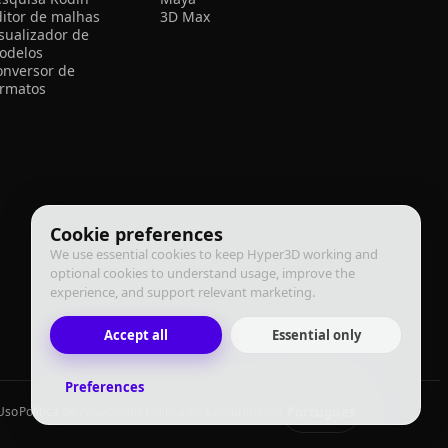
ditor de malhas
3D Max
isualizador de
odelos
onversor de
ormatos
Cookie preferences
We use essential cookies to keep Hyper3D working and
optional cookies to understand usage, improve the
experience, and support relevant marketing.
Accept all
Essential only
Preferences
Português
Uso
Política de Privacidade
Política de Cumprimento