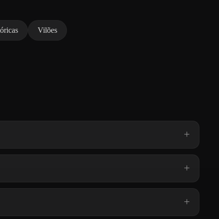
óricas
Vilões