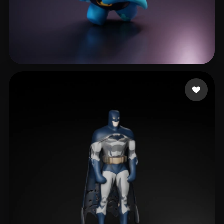
Muyu2048
4 likes