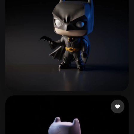
ComfyUI
21
Styles
Abstract
Anime
Cartoon
Cel-Shaded
Fantasy
Flat
Gothic
Hand-Painted
Industrial
Isometric
Low Poly
Medieval
Minimalist
Modern
Organic
Photorealistic
Pixel Art
Realistic
Retro
Stylized
Hřebíková Terka
288 likes
Voxel