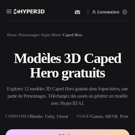
Connexion
Produits
Home
Personnages
Super Héros
Caped Hero
Fonctionnalités
Rodin
ChatAvatar
API
Modèles 3D Caped
Image Vers 3D
Texte Vers 3D
Tarifs
Importez une image, obtenez
Du prompt textuel à l'objet
Hero gratuits
un objet 3D instantanément.
3D — instantanément.
Ressources
Générateur D’images IA
Générateur Vidéo IA
Générez des visuels de haute
Créez des vidéos à partir de
Explorez 12 modèles 3D Caped Hero gratuits dans Super-héros, une
qualité à partir d'un simple
texte ou d'images avec l'IA.
prompt.
partie de Personnages. Téléchargez des assets ou générez un modèle
Communauté
avec Hyper3D AI.
API
Intégrez notre IA créative à
votre application ou votre
Blender, Unity, Unreal
Games, AR/VR, Print
COMPATIBLE
USAGES
Histoire
Recherche
Blog
workflow.
OmniCraft