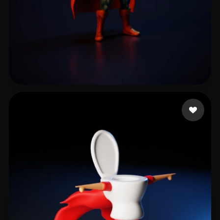
wang ziwei
6 likes