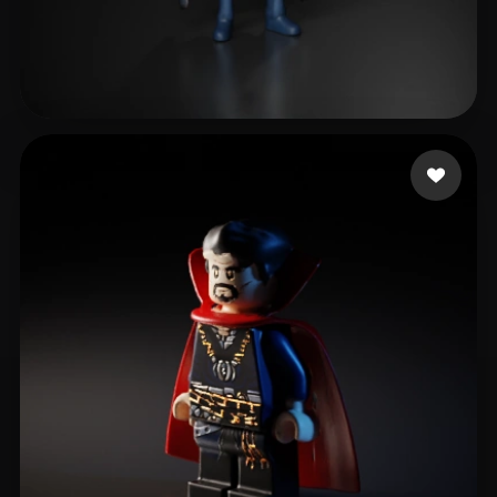
Work MD
13 likes