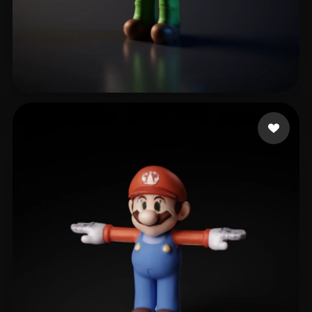
huawei
16 curtidas