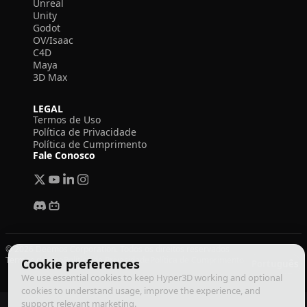
Unreal
Unity
Godot
OV/Isaac
C4D
Maya
3D Max
LEGAL
Termos de Uso
Política de Privacidade
Política de Cumprimento
Fale Conosco
© 2026 Deemos Corporation. Todos os direitos reservados
Termos de Uso
Política de Privacidade
Política de Cumprimento
Cookie preferences
Português
We use essential cookies to keep Hyper3D working and optional
cookies to understand usage, improve the experience, and
support relevant marketing.