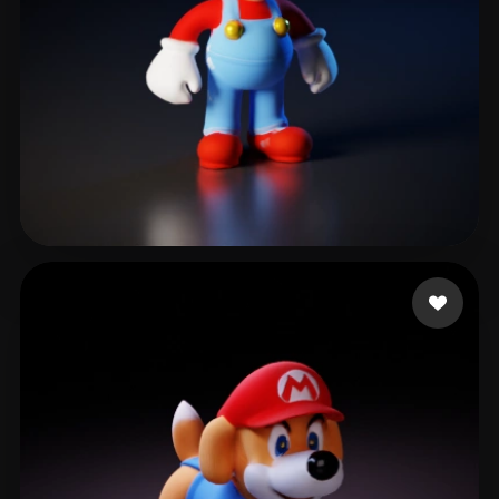
goyoungeefm
45 curtidas