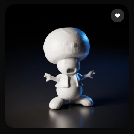
LING Huabin
2 curtidas