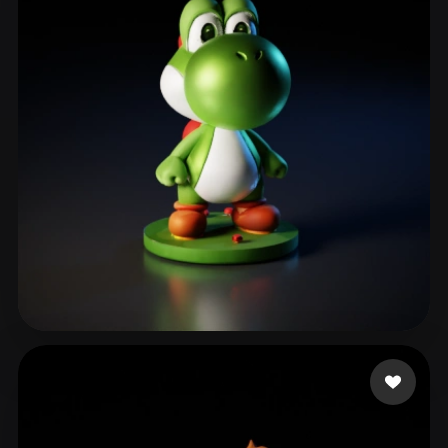
???
181 curtidas