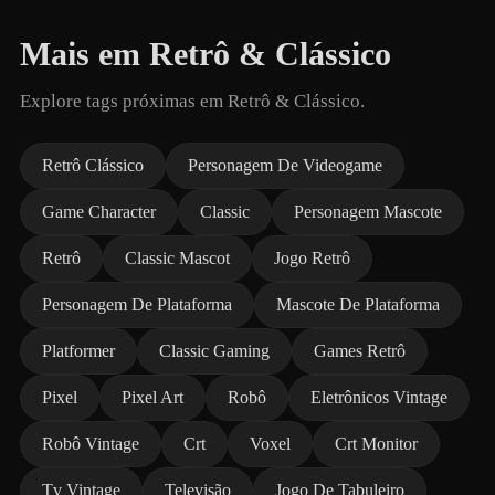
Mais em Retrô & Clássico
Explore tags próximas em Retrô & Clássico.
Retrô Clássico
Personagem De Videogame
Game Character
Classic
Personagem Mascote
Retrô
Classic Mascot
Jogo Retrô
Personagem De Plataforma
Mascote De Plataforma
Platformer
Classic Gaming
Games Retrô
Pixel
Pixel Art
Robô
Eletrônicos Vintage
Robô Vintage
Crt
Voxel
Crt Monitor
Tv Vintage
Televisão
Jogo De Tabuleiro