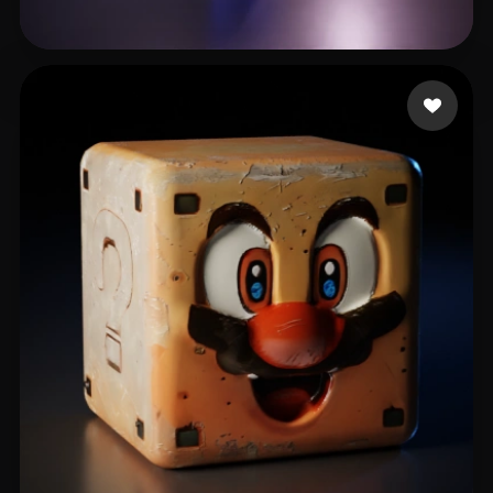
xiyid80598
8 curtidas