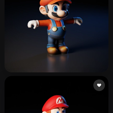
fdfsfdsfdgkjh gfdhgf
517 curtidas