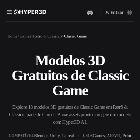
Entrar
Produtos
Home
Games
Retrô & Clássico
Classic Game
Recursos
Rodin
ChatAvatar
API
Modelos 3D
Imagem Para 3D
Texto Para 3D
Preços
Envie uma imagem e receba
Do prompt de texto ao objeto
Gratuitos de Classic
um objeto 3D na hora.
3D — na hora.
Recursos
Gerador De Imagens IA
Gerador De Vídeo IA
Game
Gere visuais de alta qualidade
Crie vídeos a partir de texto
a partir de um prompt
ou imagens com IA.
simples.
Comunidade
Explore 18 modelos 3D gratuitos de Classic Game em Retrô &
API
Clássico, parte de Games. Baixe assets prontos ou gere um modelo
Integre nossa IA criativa ao
seu app ou fluxo de trabalho.
com Hyper3D AI.
História
Pesquisa
Blog
OmniCraft
Blender, Unity, Unreal
Games, AR/VR, Print
COMPATÍVEL
USOS