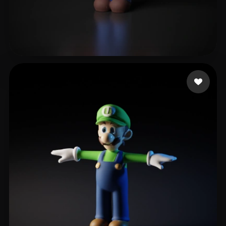
daluobei
12 curtidas