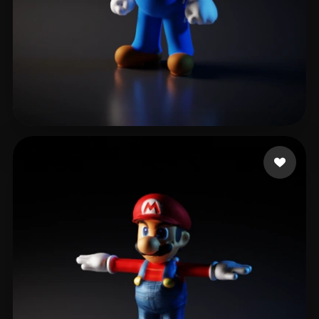
niconicoCWX
63 curtidas