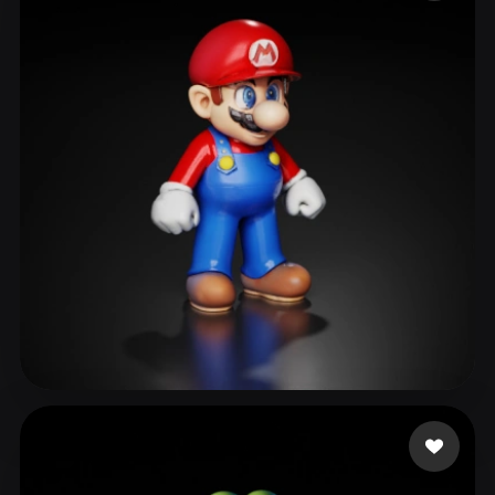
ComfyUI
21
Estilos
Abstract
Anime
Cartoon
Cel-Shaded
Fantasy
Flat
Gothic
Hand-Painted
Industrial
Isometric
Low Poly
Medieval
Minimalist
Modern
Organic
Photorealistic
Pixel Art
Realistic
Retro
Stylized
Voxel
Smaok
236 curtidas