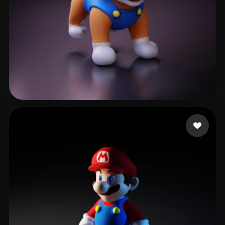
heems nathan
13 curtidas