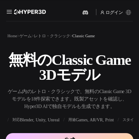
ログイン
製品
Home
ゲーム
レトロ・クラシック
Classic Game
機能
Rodin
ChatAvatar
API
無料のClassic Game
画像から 3D
テキストから 3D
料金
写真をアップロードするだ
テキストプロンプトから3D
けで、3Dオブジェクトが瞬
3Dモデル
オブジェクトへ — 瞬時に。
時に完成。
リソース
AI 画像生成
AI 動画生成
シンプルなプロンプトか
テキストや画像から、AIで
ゲーム内のレトロ・クラシックで、無料のClassic Game 3D
ら、高品質なビジュアルを
動画を作成。
生成。
モデルを18件探索できます。既製アセットを確認し、
コミュニティ
Hyper3D AIで独自モデルも生成できます。
API
私たちのクリエイティブAI
を、あなたのアプリやワー
BX
Blender, Unity, Unreal
Games, AR/VR, Print
対応
用途
スタイル
ストーリー
研究
ブログ
クフローに組み込みましょ
う。
OmniCraft