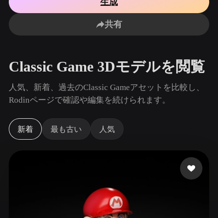
生成
ユースケース
AI画像リミックス
AI HDRIジェネレーター
3Dメッ
3D Printing
Animation
共有
AI画像エンハンサー
3Dモデル検索エンジン
Game
Automotive
Development
Design
AIテクスチャジェネレーター
SVGから3Dへの変換ツール
Classic Game 3Dモデルを閲覧
NFT Creation
E-commerce
Character
人気、新着、過去のClassic Gameアセットを比較し、
VR/AR
Design
Rodinページで確認や編集を続けられます。
Metaverse
Jewelry Design
新着
最も古い
人気
Mechanical
Engineering
プラグイン
Blender
Unity
Unreal
Godot
Maya
3DS Max