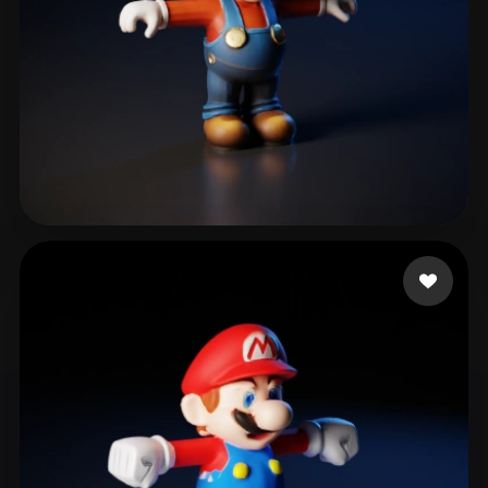
517 いいね
fdfsfdsfdgkjh gfdhgf