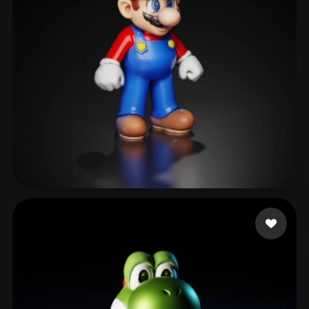
ComfyUI
21
スタイル
Abstract
Anime
Cartoon
Cel-Shaded
Fantasy
Flat
Gothic
Hand-Painted
Industrial
Isometric
Low Poly
Medieval
Minimalist
Modern
Organic
Photorealistic
236 いいね
Smaok
Pixel Art
Realistic
Retro
Stylized
Voxel