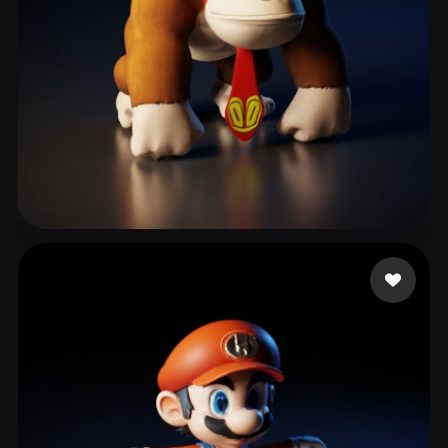
303 いいね
Bekkal Abdelouahed