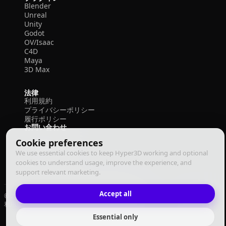
Blender
Unreal
Unity
Godot
OV/Isaac
C4D
Maya
3D Max
法律
利用規約
プライバシーポリシー
履行ポリシー
お問い合わせ
Cookie preferences
We use essential cookies to keep Hyper3D working and optional
cookies to understand usage, improve the experience, and
support relevant marketing.
Accept all
© 2026 Deemos Corporation. All rights reserved
利用規約
プライバシーポリシー
履行ポリシー
日本語
Essential only