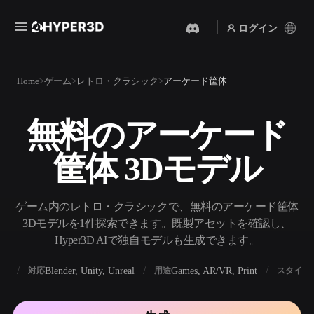
ログイン
製品
Home
ゲーム
レトロ・クラシック
アーケード筐体
機能
Rodin
ChatAvatar
API
無料のアーケード
画像から 3D
テキストから 3D
料金
写真をアップロードするだ
テキストプロンプトから3D
けで、3Dオブジェクトが瞬
筐体 3Dモデル
オブジェクトへ — 瞬時に。
時に完成。
リソース
AI 画像生成
AI 動画生成
シンプルなプロンプトか
テキストや画像から、AIで
ゲーム内のレトロ・クラシックで、無料のアーケード筐体
ら、高品質なビジュアルを
動画を作成。
生成。
3Dモデルを1件探索できます。既製アセットを確認し、
コミュニティ
Hyper3D AIで独自モデルも生成できます。
API
私たちのクリエイティブAI
を、あなたのアプリやワー
BX
Blender, Unity, Unreal
Games, AR/VR, Print
対応
用途
スタイル
ストーリー
研究
ブログ
クフローに組み込みましょ
う。
OmniCraft