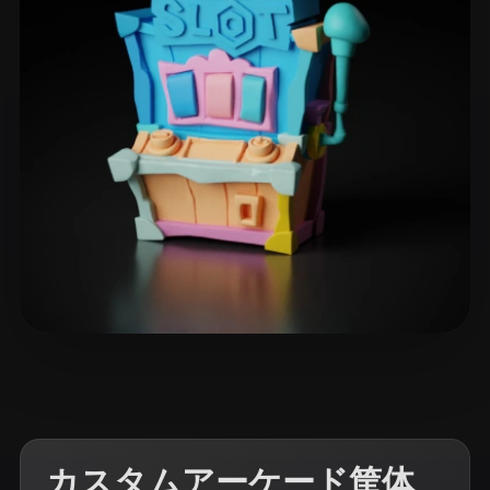
ComfyUI
21
スタイル
Abstract
Anime
Cartoon
Cel-Shaded
Fantasy
Flat
Gothic
Hand-Painted
Industrial
Isometric
Low Poly
Medieval
Minimalist
Modern
Organic
Photorealistic
Pixel Art
Realistic
Retro
Stylized
42 いいね
leong yujie
Voxel
カスタムアーケード筐体