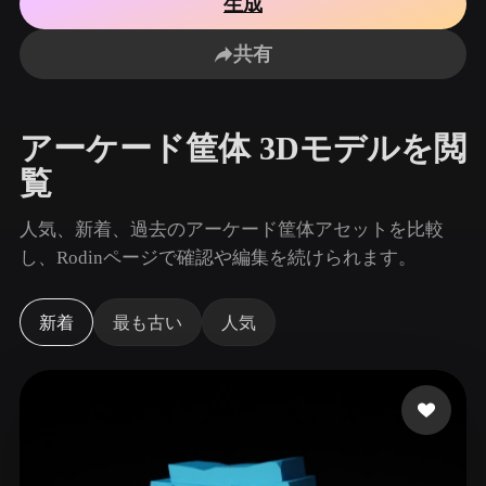
生成
ユースケース
AI画像リミックス
AI HDRIジェネレーター
3Dメッ
3D Printing
Animation
共有
AI画像エンハンサー
3Dモデル検索エンジン
Game
Automotive
Development
Design
AIテクスチャジェネレーター
SVGから3Dへの変換ツール
アーケード筐体 3Dモデルを閲
NFT Creation
E-commerce
覧
Character
VR/AR
Design
人気、新着、過去のアーケード筐体アセットを比較
Metaverse
Jewelry Design
し、Rodinページで確認や編集を続けられます。
Mechanical
Engineering
新着
最も古い
人気
プラグイン
Blender
Unity
Unreal
Godot
Maya
3DS Max