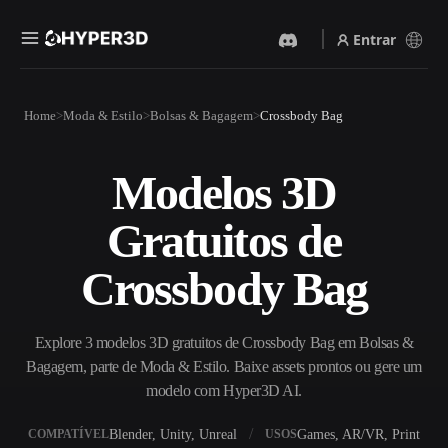
Entrar
Produtos
Home
Moda & Estilo
Bolsas & Bagagem
Crossbody Bag
Recursos
Rodin
ChatAvatar
API
Modelos 3D
Imagem Para 3D
Texto Para 3D
Preços
Envie uma imagem e receba
Do prompt de texto ao objeto
Gratuitos de
um objeto 3D na hora.
3D — na hora.
Recursos
Gerador De Imagens IA
Gerador De Vídeo IA
Crossbody Bag
Gere visuais de alta qualidade
Crie vídeos a partir de texto
a partir de um prompt
ou imagens com IA.
simples.
Comunidade
Explore 3 modelos 3D gratuitos de Crossbody Bag em Bolsas &
API
Bagagem, parte de Moda & Estilo. Baixe assets prontos ou gere um
Integre nossa IA criativa ao
seu app ou fluxo de trabalho.
modelo com Hyper3D AI.
História
Pesquisa
Blog
OmniCraft
Blender, Unity, Unreal
Games, AR/VR, Print
COMPATÍVEL
USOS