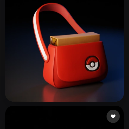
ComfyUI
21
Estilos
Abstract
Anime
Cartoon
Cel-Shaded
Fantasy
Flat
Gothic
Hand-Painted
Industrial
Isometric
Low Poly
Medieval
Minimalist
Modern
Organic
Photorealistic
Pixel Art
Realistic
Retro
Stylized
Voxel
Ocampo Renan
44 curtidas