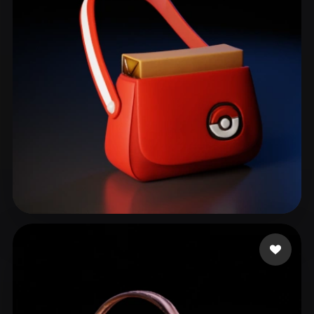
ComfyUI
21
Estilos
Abstract
Anime
Cartoon
Cel-Shaded
Fantasy
Flat
Gothic
Hand-Painted
Industrial
Isometric
Low Poly
Medieval
Minimalist
Modern
Organic
Photorealistic
Pixel Art
Realistic
Retro
Stylized
Ocampo Renan
44 me gusta
Voxel