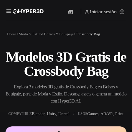
Iniciar sesión
Productos
Home
Moda Y Estilo
Bolsos Y Equipaje
Crossbody Bag
Funciones
Rodin
ChatAvatar
API
Modelos 3D Gratis de
Imagen A 3D
Texto A 3D
Precios
Sube una imagen y obtén un
Del prompt de texto al objeto
Crossbody Bag
objeto 3D al instante.
3D — al instante.
Recursos
Generador De Imágenes Con
Generador De Video Con IA
IA
Explora 3 modelos 3D gratis de Crossbody Bag en Bolsos y
Crea vídeos a partir de texto o
Genera imágenes de alta
imágenes con IA.
calidad a partir de un simple
Equipaje, parte de Moda y Estilo. Descarga assets o genera un modelo
Comunidad
prompt.
con Hyper3D AI.
API
Blender, Unity, Unreal
Games, AR/VR, Print
COMPATIBLE
USOS
Integra nuestra IA creativa en
Historia
Investigación
Blog
tu app o flujo de trabajo.
OmniCraft