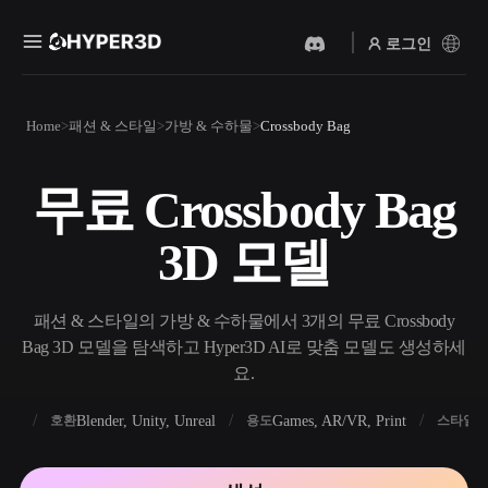
로그인
제품
Home
패션 & 스타일
가방 & 수하물
Crossbody Bag
기능
Rodin
ChatAvatar
API
무료 Crossbody Bag
이미지를 3D로
텍스트를 3D로
요금
사진을 업로드하면 3D 오브
텍스트 프롬프트를 3D 오브
3D 모델
젝트를 바로 받아보세요.
젝트로 — 즉시 변환.
리소스
AI 비디오 생성기
AI 이미지 생성기
AI로 텍스트나 이미지에서
간단한 프롬프트로 고품질
패션 & 스타일의 가방 & 수하물에서 3개의 무료 Crossbody
영상을 만드세요.
비주얼을 생성하세요.
Bag 3D 모델을 탐색하고 Hyper3D AI로 맞춤 모델도 생성하세
커뮤니티
요.
API
우리의 크리에이티브 AI를
앱이나 워크플로에 연결하세
FBX
Blender, Unity, Unreal
Games, AR/VR, Print
R
호환
용도
스타일
스토리
연구
블로그
요.
OmniCraft