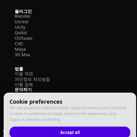
플러그인
Blender
Unreal
Unity
Godot
OV/Isaac
C4D
Maya
3D Max
법률
이용 약관
개인정보 처리방침
이행 정책
문의하기
Cookie preferences
We use essential cookies to keep Hyper3D working and optional
cookies to understand usage, improve the experience, and
support relevant marketing.
© 2026 Deemos Corporation. 모든 권리 보유
Accept all
이용 약관
개인정보 처리방침
이행 정책