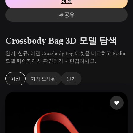
생성
사용 사례
AI 이미지 리믹스
AI HDRI 생성기
3D 메시 편집기
3D Printing
Animation
공유
AI 이미지 향상 도구
3D 모델 검색 엔진
Game
Automotive
AI 텍스처 생성기
SVG to 3D 변환기
Development
Design
Crossbody Bag 3D 모델 탐색
NFT Creation
E-commerce
Character
인기, 신규, 이전 Crossbody Bag 에셋을 비교하고 Rodin
VR/AR
Design
모델 페이지에서 확인하거나 편집하세요.
Metaverse
Jewelry Design
최신
가장 오래된
인기
Mechanical
Engineering
플러그인
Blender
Unity
Unreal
Godot
Maya
3DS Max