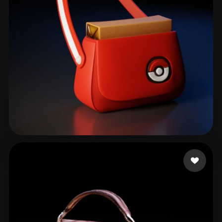
ComfyUI
21
스타일
Abstract
Anime
Cartoon
Cel-Shaded
Fantasy
Flat
Gothic
Hand-Painted
Industrial
Isometric
Low Poly
Medieval
Minimalist
Modern
Organic
Photorealistic
44 좋아요
Ocampo Renan
Pixel Art
Realistic
Retro
Stylized
Voxel