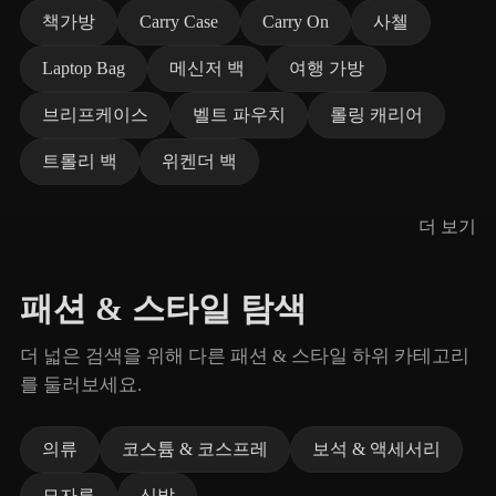
책가방
Carry Case
Carry On
사첼
Laptop Bag
메신저 백
여행 가방
브리프케이스
벨트 파우치
롤링 캐리어
트롤리 백
위켄더 백
더 보기
패션 & 스타일 탐색
더 넓은 검색을 위해 다른 패션 & 스타일 하위 카테고리
를 둘러보세요.
의류
코스튬 & 코스프레
보석 & 액세서리
모자류
신발