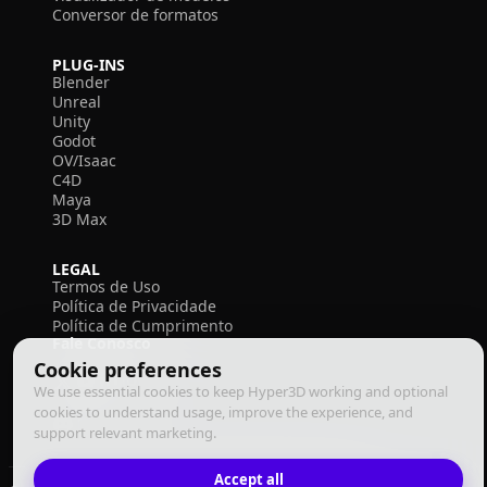
Conversor de formatos
PLUG-INS
Blender
Unreal
Unity
Godot
OV/Isaac
C4D
Maya
3D Max
LEGAL
Termos de Uso
Política de Privacidade
Política de Cumprimento
Fale Conosco
Cookie preferences
We use essential cookies to keep Hyper3D working and optional
cookies to understand usage, improve the experience, and
support relevant marketing.
Accept all