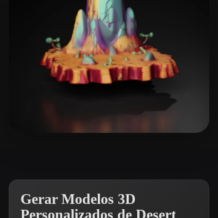
ComfyUI
21
Estilos
Abstract
Anime
Cartoon
Cel-Shaded
Fantasy
Flat
Gothic
Hand-Painted
Industrial
Isometric
Low Poly
Medieval
Minimalist
Modern
Organic
Photorealistic
devedu
18 curtidas
Pixel Art
Realistic
Retro
Stylized
Voxel
Gerar Modelos 3D
Personalizados de Desert