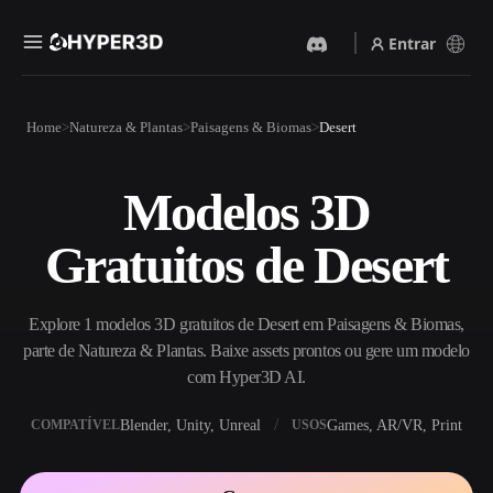
Entrar
Produtos
Home
Natureza & Plantas
Paisagens & Biomas
Desert
Recursos
Rodin
ChatAvatar
API
Modelos 3D
Imagem Para 3D
Texto Para 3D
Preços
Envie uma imagem e receba
Do prompt de texto ao objeto
Gratuitos de Desert
um objeto 3D na hora.
3D — na hora.
Recursos
Gerador De Imagens IA
Gerador De Vídeo IA
Gere visuais de alta qualidade
Crie vídeos a partir de texto
Explore 1 modelos 3D gratuitos de Desert em Paisagens & Biomas,
a partir de um prompt
ou imagens com IA.
simples.
parte de Natureza & Plantas. Baixe assets prontos ou gere um modelo
Comunidade
com Hyper3D AI.
API
Integre nossa IA criativa ao
Blender, Unity, Unreal
Games, AR/VR, Print
COMPATÍVEL
USOS
seu app ou fluxo de trabalho.
História
Pesquisa
Blog
OmniCraft