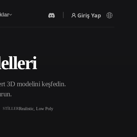
Giriş Yap
klar
lleri
Yapay Zeka Video Oluşturucu
Yapay zekayla metinden ya da görsellerden
video oluşturun.
rt 3D modelini keşfedin.
urun.
Realistic, Low Poly
STILLER
3D Mesh Düzenleyici