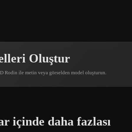
 Art
Realistic
Retro
lleri Oluştur
r3D Rodin ile metin veya görselden model oluşturun.
 içinde daha fazlası