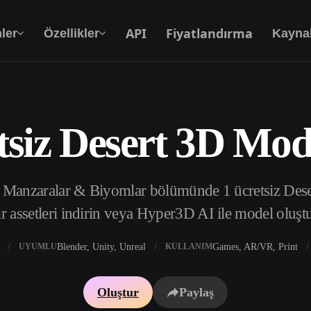
API
Fiyatlandırma
ler
Özellikler
Kayna
tsiz Desert 3D Mode
Metinden 3D’ye
Metin isteminden 3D nesneye — anında.
i Manzaralar & Biyomlar bölümünde 1 ücretsiz Dese
API
Yaratıcı yapay zekamızı uygulamanıza ya da iş
r assetleri indirin veya Hyper3D AI ile model oluşt
akışınıza entegre edin.
Blender, Unity, Unreal
Games, AR/VR, Print
UYUMLU
KULLANIM
 Doku Oluşturucu
3D Model Arama Motoru
Oluştur
Paylaş
 HDRI Oluşturucu
SVG’den 3D’ye Dönüştürücü