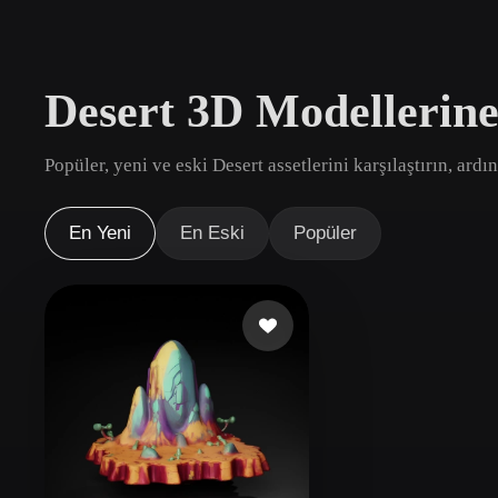
Kullanım Alanları
3D Printing
Animatio
Desert 3D Modellerin
NFT Creation
E-commer
Jewelry
Metaverse
Popüler, yeni ve eski Desert assetlerini karşılaştırın, ard
Design
Eklentiler
En Yeni
En Eski
Popüler
Blender
Unity
Unreal
God
Stiller
Abstract
Anime
Cart
Hand-Painted
Industrial
Isome