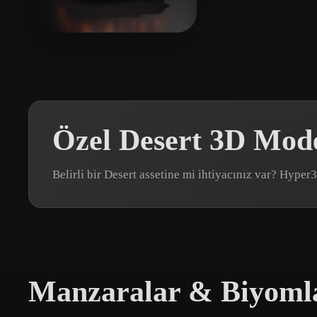
Organic
Photorealistic
Pixel
devedu
18 beğeni
Özel Desert 3D Mode
Belirli bir Desert assetine mi ihtiyacınız var? Hype
Manzaralar & Biyomlar