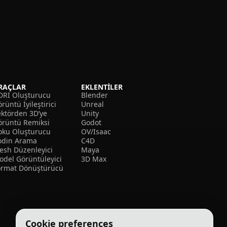
RAÇLAR
EKLENTILER
DRI Oluşturucu
Blender
rüntü İyileştirici
Unreal
ektörden 3D’ye
Unity
örüntü Remiksi
Godot
oku Oluşturucu
OV/Isaac
odin Arama
C4D
esh Düzenleyici
Maya
odel Görüntüleyici
3D Max
ormat Dönüştürücü
Cookie preferences