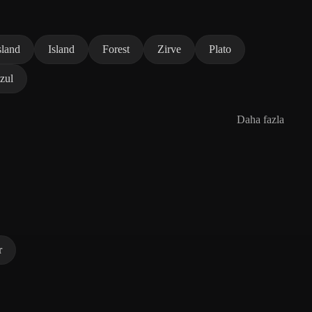
sland
Island
Forest
Zirve
Plato
zul
Daha fazla
r