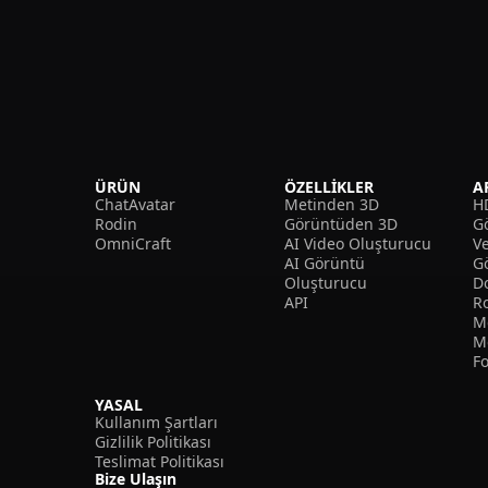
ÜRÜN
ÖZELLIKLER
A
ChatAvatar
Metinden 3D
H
Rodin
Görüntüden 3D
Gö
OmniCraft
AI Video Oluşturucu
V
AI Görüntü
G
Oluşturucu
D
API
R
M
M
F
YASAL
Kullanım Şartları
Gizlilik Politikası
Teslimat Politikası
Bize Ulaşın