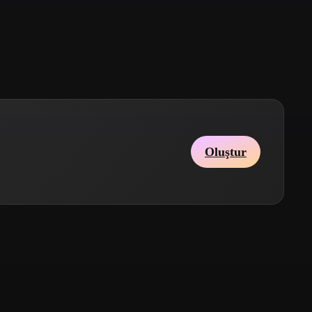
Stylized
Voxel
Oluştur