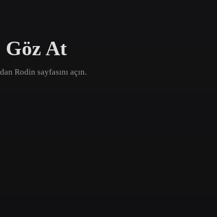
Game
n
Development
e Göz At
ce
VR/AR
Mechanical
ından Rodin sayfasını açın.
Engineering
ot
Maya
3DS Max
ComfyUI
oon
Cel-Shaded
Fantasy
tric
Low Poly
Medieval