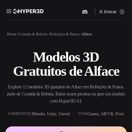
Entrar
Produtos
Home
Comida & Bebida
Refeições & Pratos
Alface
Recursos
Rodin
ChatAvatar
API
Modelos 3D
Imagem Para 3D
Texto Para 3D
Preços
Envie uma imagem e receba
Do prompt de texto ao objeto
Gratuitos de Alface
um objeto 3D na hora.
3D — na hora.
Recursos
Gerador De Imagens IA
Gerador De Vídeo IA
Gere visuais de alta qualidade
Crie vídeos a partir de texto
Explore 12 modelos 3D gratuitos de Alface em Refeições & Pratos,
a partir de um prompt
ou imagens com IA.
simples.
parte de Comida & Bebida. Baixe assets prontos ou gere um modelo
Comunidade
com Hyper3D AI.
API
Integre nossa IA criativa ao
Blender, Unity, Unreal
Games, AR/VR, Print
COMPATÍVEL
USOS
seu app ou fluxo de trabalho.
História
Pesquisa
Blog
OmniCraft