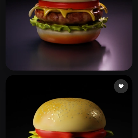
benji8899
86 curtidas