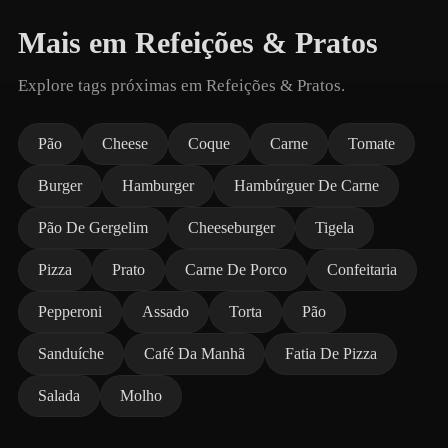
Mais em Refeições & Pratos
Explore tags próximas em Refeições & Pratos.
Pão
Cheese
Coque
Carne
Tomate
Burger
Hamburger
Hambúrguer De Carne
Pão De Gergelim
Cheeseburger
Tigela
Pizza
Prato
Carne De Porco
Confeitaria
Pepperoni
Assado
Torta
Pão
Sanduíche
Café Da Manhã
Fatia De Pizza
Salada
Molho