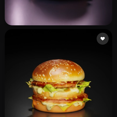
xiu cd
21 likes