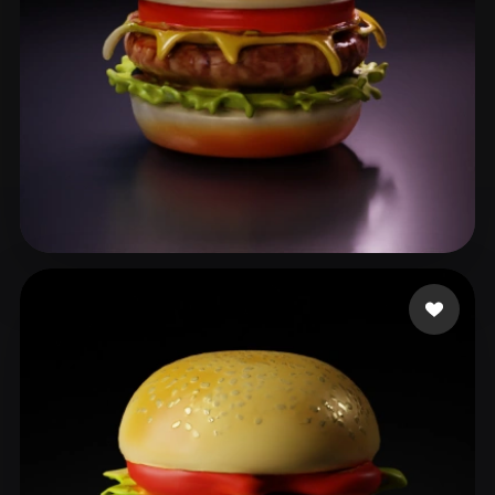
benji8899
86 likes