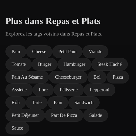
Plus dans Repas et Plats
Explorez les tags voisins dans Repas et Plats.
Pain
Cheese
Petit Pain
Viande
Tomate
Burger
Hamburger
Steak Haché
Pain Au Sésame
Cheeseburger
Bol
Pizza
Assiette
Porc
Pâtisserie
Pepperoni
Rôti
Tarte
Pain
Sandwich
Petit Déjeuner
Part De Pizza
Salade
Sauce