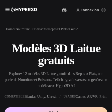
Connexion
Produits
Home
Nourriture Et Boissons
Repas Et Plats
Laitue
Fonctionnalités
Rodin
ChatAvatar
API
Modèles 3D Laitue
Image Vers 3D
Texte Vers 3D
Tarifs
Importez une image, obtenez
Du prompt textuel à l'objet
gratuits
un objet 3D instantanément.
3D — instantanément.
Ressources
Générateur D’images IA
Générateur Vidéo IA
Générez des visuels de haute
Créez des vidéos à partir de
Explorez 12 modèles 3D Laitue gratuits dans Repas et Plats, une
qualité à partir d'un simple
texte ou d'images avec l'IA.
prompt.
partie de Nourriture et Boissons. Téléchargez des assets ou générez un
Communauté
modèle avec Hyper3D AI.
API
Intégrez notre IA créative à
votre application ou votre
Blender, Unity, Unreal
Games, AR/VR, Print
COMPATIBLE
USAGES
Histoire
Recherche
Blog
workflow.
OmniCraft