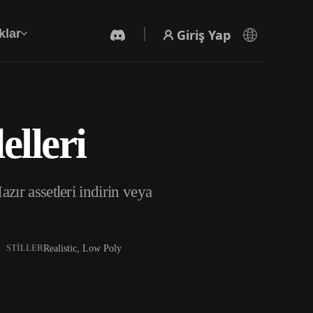
Giriş Yap
klar
lleri
Yapay Zeka Video Oluşturucu
Yapay zekayla metinden ya da görsellerden
video oluşturun.
ır assetleri indirin veya
Realistic, Low Poly
STILLER
3D Mesh Düzenleyici