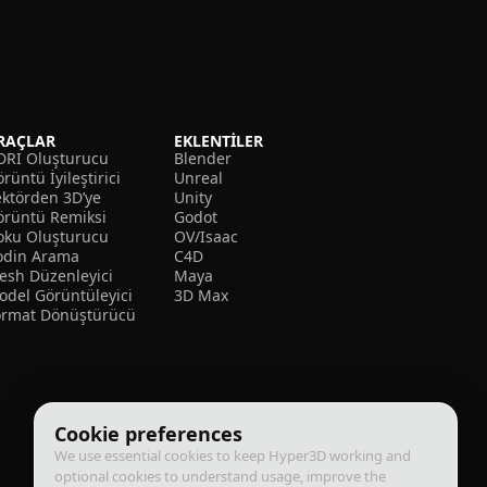
RAÇLAR
EKLENTILER
DRI Oluşturucu
Blender
rüntü İyileştirici
Unreal
ektörden 3D’ye
Unity
örüntü Remiksi
Godot
oku Oluşturucu
OV/Isaac
odin Arama
C4D
esh Düzenleyici
Maya
odel Görüntüleyici
3D Max
ormat Dönüştürücü
Cookie preferences
We use essential cookies to keep Hyper3D working and
optional cookies to understand usage, improve the