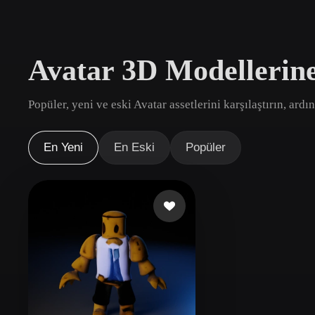
Kullanım Alanları
3D Printing
Animatio
Avatar 3D Modellerin
NFT Creation
E-commer
Jewelry
Metaverse
Popüler, yeni ve eski Avatar assetlerini karşılaştırın, ard
Design
Eklentiler
En Yeni
En Eski
Popüler
Blender
Unity
Unreal
God
Stiller
Abstract
Anime
Cart
Hand-Painted
Industrial
Isome