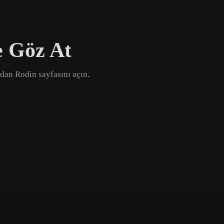
Game
n
Development
e Göz At
ce
VR/AR
Mechanical
ından Rodin sayfasını açın.
Engineering
ot
Maya
3DS Max
ComfyUI
oon
Cel-Shaded
Fantasy
tric
Low Poly
Medieval