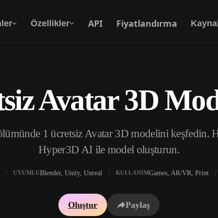
API
Fiyatlandırma
ler
Özellikler
Kayna
tsiz Avatar 3D Mode
Metinden 3D’ye
Metin isteminden 3D nesneye — anında.
ümünde 1 ücretsiz Avatar 3D modelini keşfedin. Haz
API
Yaratıcı yapay zekamızı uygulamanıza ya da iş
Hyper3D AI ile model oluşturun.
akışınıza entegre edin.
Blender, Unity, Unreal
Games, AR/VR, Print
UYUMLU
KULLANIM
 Doku Oluşturucu
3D Model Arama Motoru
Oluştur
Paylaş
 HDRI Oluşturucu
SVG’den 3D’ye Dönüştürücü