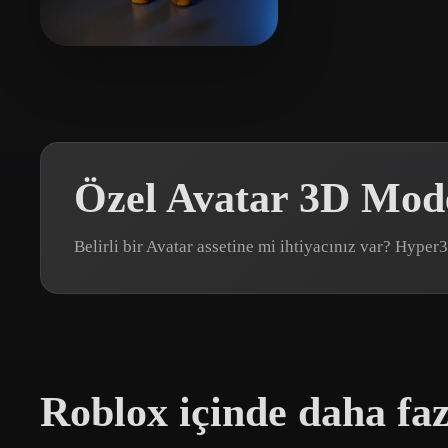
Organic
Photorealistic
Pixel
eEhyQx
2 beğeni
Özel Avatar 3D Mode
Belirli bir Avatar assetine mi ihtiyacınız var? Hype
Roblox içinde daha faz