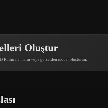
 Art
Realistic
Retro
lleri Oluştur
r3D Rodin ile metin veya görselden model oluşturun.
lası