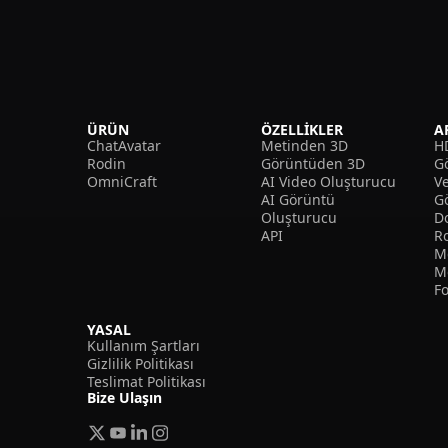
ÜRÜN
ÖZELLIKLER
A
ChatAvatar
Metinden 3D
H
Rodin
Görüntüden 3D
Gö
OmniCraft
AI Video Oluşturucu
V
AI Görüntü
G
Oluşturucu
D
API
R
M
M
F
YASAL
Kullanım Şartları
Gizlilik Politikası
Teslimat Politikası
Bize Ulaşın