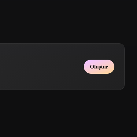
Stylized
Voxel
Oluştur