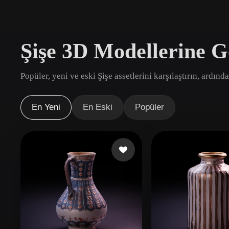
Kullanım Alanları
3D Printing
Animatio
Şişe 3D Modellerine G
NFT Creation
E-commer
Jewelry
Metaverse
Popüler, yeni ve eski Şişe assetlerini karşılaştırın, ardınd
Design
Eklentiler
En Yeni
En Eski
Popüler
Blender
Unity
Unreal
God
Stiller
Abstract
Anime
Cart
Hand-Painted
Industrial
Isome