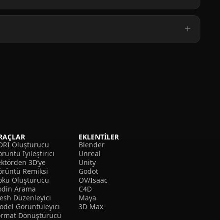
RAÇLAR
EKLENTILER
DRI Oluşturucu
Blender
rüntü İyileştirici
Unreal
ektörden 3D’ye
Unity
örüntü Remiksi
Godot
oku Oluşturucu
OV/Isaac
odin Arama
C4D
esh Düzenleyici
Maya
odel Görüntüleyici
3D Max
ormat Dönüştürücü