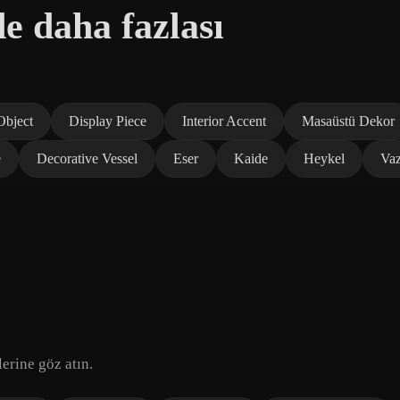
e daha fazlası
Object
Display Piece
Interior Accent
Masaüstü Dekor
e
Decorative Vessel
Eser
Kaide
Heykel
Va
erine göz atın.