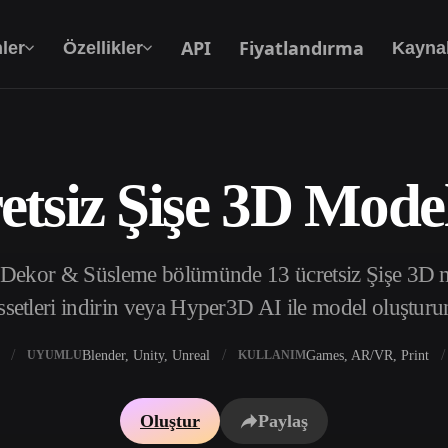
API
Fiyatlandırma
ler
Özellikler
Kayna
etsiz Şişe 3D Model
Metinden 3D’ye
Metin isteminden 3D nesneye — anında.
 Dekor & Süsleme bölümünde 13 ücretsiz Şişe 3D mo
API
Yaratıcı yapay zekamızı uygulamanıza ya da iş
ssetleri indirin veya Hyper3D AI ile model oluşturu
akışınıza entegre edin.
Blender, Unity, Unreal
Games, AR/VR, Print
UYUMLU
KULLANIM
 Doku Oluşturucu
3D Model Arama Motoru
Oluştur
Paylaş
 HDRI Oluşturucu
SVG’den 3D’ye Dönüştürücü