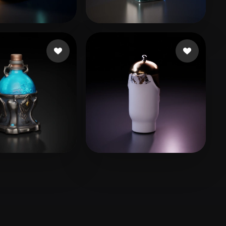
Stylized
Voxel
nt
8 beğeni
zephiro
16 beğeni
r Ariel
18 beğeni
Franco Riccardo
4 beğeni