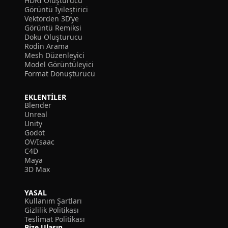
HDRI Oluşturucu
Görüntü İyileştirici
Vektörden 3D’ye
Görüntü Remiksi
Doku Oluşturucu
Rodin Arama
Mesh Düzenleyici
Model Görüntüleyici
Format Dönüştürücü
EKLENTILER
Blender
Unreal
Unity
Godot
OV/Isaac
C4D
Maya
3D Max
YASAL
Kullanım Şartları
Gizlilik Politikası
Teslimat Politikası
Bize Ulaşın