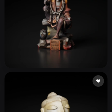
ComfyUI
21
Stiller
Abstract
Anime
Cartoon
Cel-Shaded
Fantasy
Flat
Gothic
Hand-Painted
Industrial
Isometric
Low Poly
Medieval
Minimalist
Modern
Organic
Photorealistic
Grace
10 beğeni
Pixel Art
Realistic
Retro
Stylized
Voxel