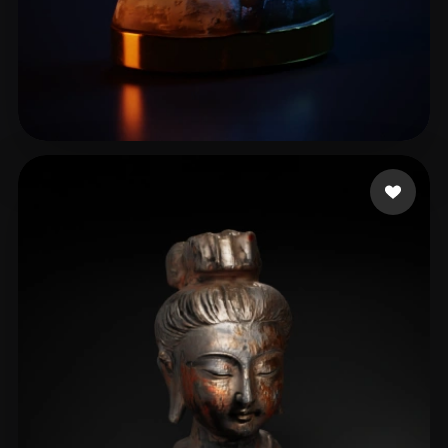
Choron Casey
10 beğeni