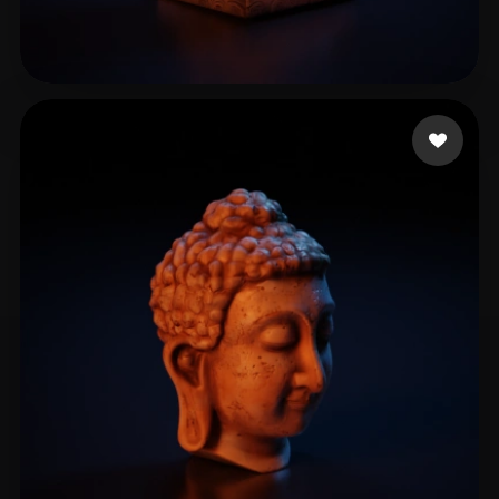
Pohorely Philip
17 beğeni