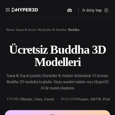
Giriş Yap
Ürünler
Home
Sanat & Soyut
Heykeller & Statüler
Buddha
Özellikler
Rodin
ChatAvatar
API
Ücretsiz Buddha 3D
Görselden 3D’ye
Metinden 3D’ye
Fiyatlandırma
Bir resim yükleyin, anında
Metin isteminden 3D nesneye
Modelleri
3D nesne elde edin.
— anında.
Kaynaklar
Yapay Zeka Video
Yapay Zeka Görüntü
Oluşturucu
Oluşturucu
Sanat & Soyut içindeki Heykeller & Statüler bölümünde 19 ücretsiz
Yapay zekayla metinden ya
Basit bir istemle
da görsellerden video
yüksek‑kaliteli görseller
Buddha 3D modelini keşfedin. Hazır assetleri indirin veya Hyper3D
Topluluk
oluşturun.
üretin.
AI ile model oluşturun.
API
Yaratıcı yapay zekamızı
Blender, Unity, Unreal
Games, AR/VR, Print
UYUMLU
KULLANIM
Hikaye
Araştırma
Blog
uygulamanıza ya da iş
akışınıza entegre edin.
OmniCraft