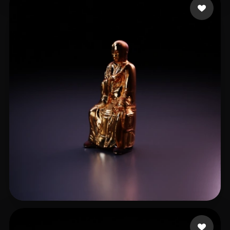
zhao wentao
7 beğeni