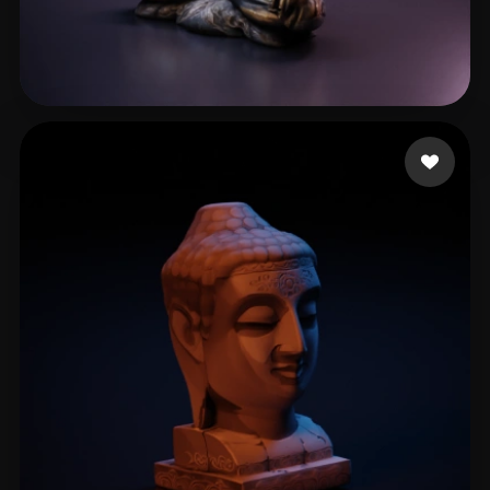
kapoor Raunaq
55 beğeni