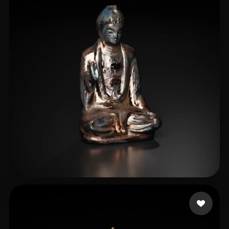
chen Adolph
7 beğeni