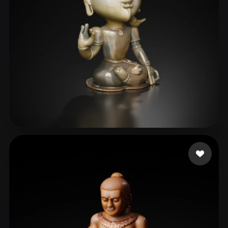
nnnaujk
17 beğeni