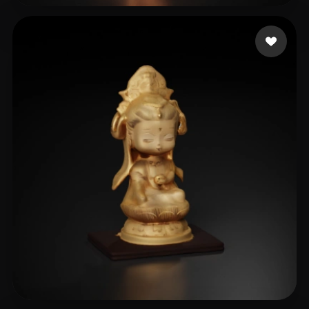
Art Monoromsky's
8 beğeni