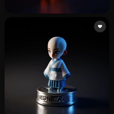
M HJ
24 beğeni