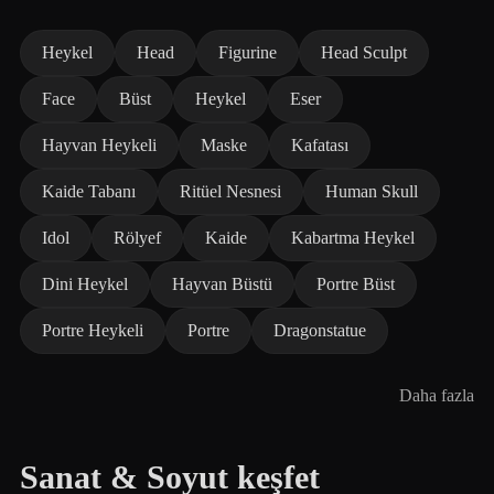
Heykel
Head
Figurine
Head Sculpt
Face
Büst
Heykel
Eser
Hayvan Heykeli
Maske
Kafatası
Kaide Tabanı
Ritüel Nesnesi
Human Skull
Idol
Rölyef
Kaide
Kabartma Heykel
Dini Heykel
Hayvan Büstü
Portre Büst
Portre Heykeli
Portre
Dragonstatue
Daha fazla
Sanat & Soyut keşfet