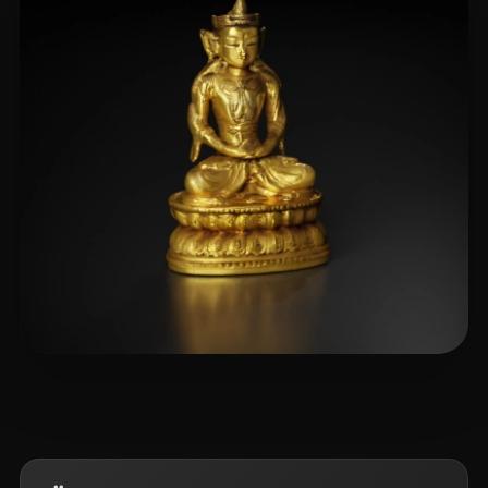
xiao lang
6 beğeni