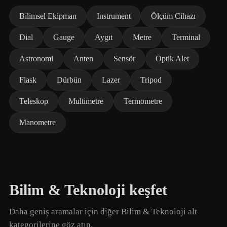
Bilimsel Ekipman
Instrument
Ölçüm Cihazı
Dial
Gauge
Aygıt
Metre
Terminal
Astronomi
Anten
Sensör
Optik Alet
Flask
Dürbün
Lazer
Tripod
Teleskop
Multimetre
Termometre
Manometre
Bilim & Teknoloji keşfet
Daha geniş aramalar için diğer Bilim & Teknoloji alt
kategorilerine göz atın.