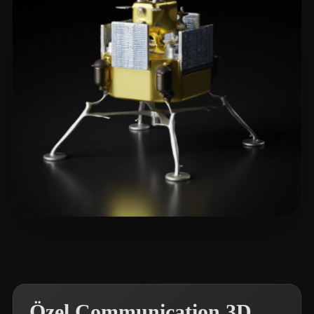
eEhyQx
9 beğeni
Özel Communication 3D