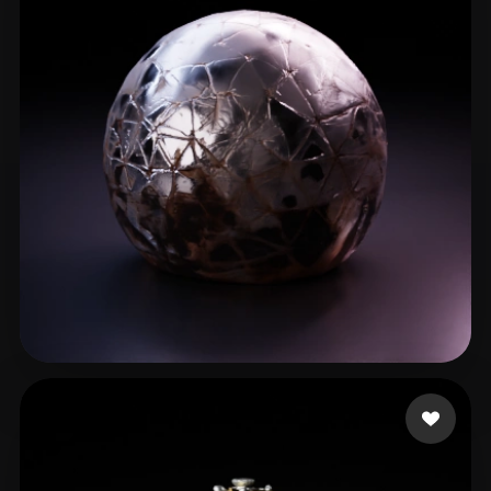
bieloon
9 beğeni