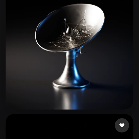
ComfyUI
21
Stiller
Abstract
Anime
Cartoon
Cel-Shaded
Fantasy
Flat
Gothic
Hand-Painted
Industrial
Isometric
Low Poly
Medieval
Minimalist
Modern
Organic
Photorealistic
Pixel Art
Realistic
Retro
Stylized
Voxel
cizob92
7 beğeni