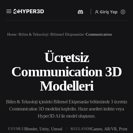
Giriş Yap
Ürünler
Home
Bilim & Teknoloji
Bilimsel Ekipmanlar
Communication
Özellikler
Rodin
ChatAvatar
API
Ücretsiz
Görselden 3D’ye
Metinden 3D’ye
Fiyatlandırma
Bir resim yükleyin, anında
Metin isteminden 3D nesneye
Communication 3D
3D nesne elde edin.
— anında.
Kaynaklar
Yapay Zeka Video
Yapay Zeka Görüntü
Modelleri
Oluşturucu
Oluşturucu
Yapay zekayla metinden ya
Basit bir istemle
da görsellerden video
yüksek‑kaliteli görseller
Topluluk
oluşturun.
üretin.
Bilim & Teknoloji içindeki Bilimsel Ekipmanlar bölümünde 3 ücretsiz
API
Communication 3D modelini keşfedin. Hazır assetleri indirin veya
Yaratıcı yapay zekamızı
Hyper3D AI ile model oluşturun.
Hikaye
Araştırma
Blog
uygulamanıza ya da iş
akışınıza entegre edin.
Blender, Unity, Unreal
Games, AR/VR, Print
UYUMLU
KULLANIM
OmniCraft