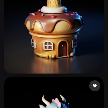
ComfyUI
21
Stiller
Abstract
Anime
Cartoon
Cel-Shaded
Fantasy
Flat
Gothic
Hand-Painted
Industrial
Isometric
Low Poly
Medieval
Minimalist
Modern
Organic
Photorealistic
Pixel Art
Realistic
Retro
Stylized
dssddd
40 beğeni
Voxel