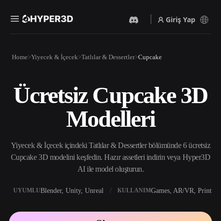
Giriş Yap
Ürünler
Home
Yiyecek & İçecek
Tatlılar & Dessertler
Cupcake
Özellikler
Rodin
ChatAvatar
API
Ücretsiz Cupcake 3D
Görselden 3D’ye
Metinden 3D’ye
Fiyatlandırma
Bir resim yükleyin, anında
Metin isteminden 3D nesneye
Modelleri
3D nesne elde edin.
— anında.
Kaynaklar
Yapay Zeka Video
Yapay Zeka Görüntü
Oluşturucu
Oluşturucu
Yiyecek & İçecek içindeki Tatlılar & Dessertler bölümünde 6 ücretsiz
Yapay zekayla metinden ya
Basit bir istemle
da görsellerden video
yüksek‑kaliteli görseller
Cupcake 3D modelini keşfedin. Hazır assetleri indirin veya Hyper3D
Topluluk
oluşturun.
üretin.
AI ile model oluşturun.
API
Yaratıcı yapay zekamızı
Blender, Unity, Unreal
Games, AR/VR, Print
UYUMLU
KULLANIM
Hikaye
Araştırma
Blog
uygulamanıza ya da iş
akışınıza entegre edin.
OmniCraft