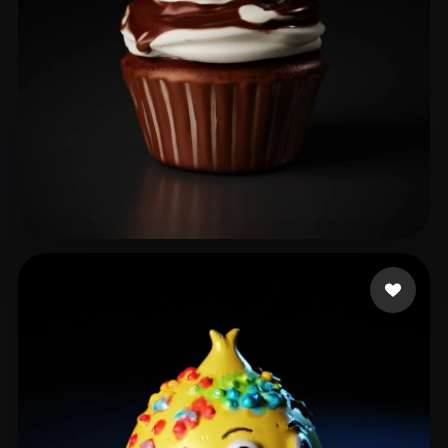
Izzat
47 beğeni