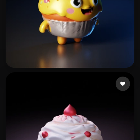
Esyvers
8 beğeni