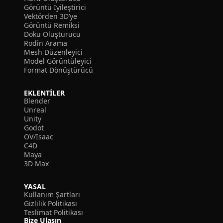
Görüntü İyileştirici
Vektörden 3D’ye
Görüntü Remiksi
Doku Oluşturucu
Rodin Arama
Mesh Düzenleyici
Model Görüntüleyici
Format Dönüştürücü
EKLENTILER
Blender
Unreal
Unity
Godot
OV/Isaac
C4D
Maya
3D Max
YASAL
Kullanım Şartları
Gizlilik Politikası
Teslimat Politikası
Bize Ulaşın