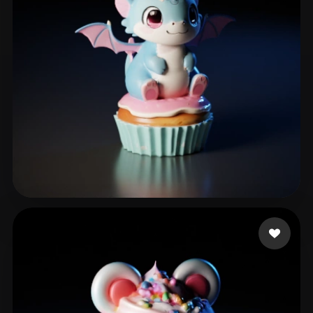
926298170
265 beğeni