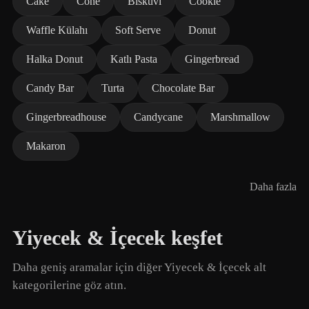
Cake
Cone
Bisküvi
Cookie
Waffle Külahı
Soft Serve
Donut
Halka Donut
Katlı Pasta
Gingerbread
Candy Bar
Turta
Chocolate Bar
Gingerbreadhouse
Candycane
Marshmallow
Makaron
Daha fazla
Yiyecek & İçecek keşfet
Daha geniş aramalar için diğer Yiyecek & İçecek alt
kategorilerine göz atın.