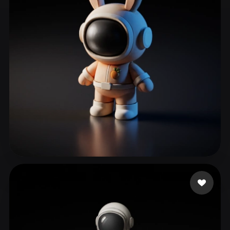
ComfyUI
21
Stiller
Abstract
Anime
Cartoon
Cel-Shaded
Fantasy
Flat
Gothic
Hand-Painted
Industrial
Isometric
Low Poly
Medieval
Minimalist
Modern
Organic
Photorealistic
Pixel Art
Realistic
Retro
Stylized
doobyoo
247 beğeni
Voxel