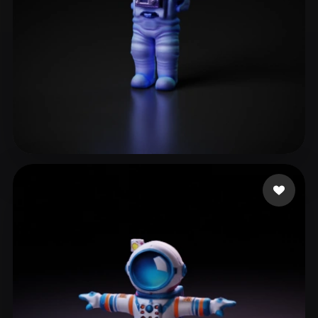
jml
71 beğeni