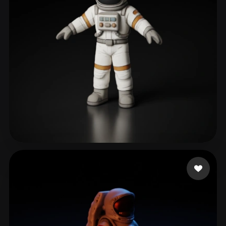
ZAYNE
371 beğeni