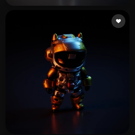
Mlaudzi Jabulani
11 beğeni