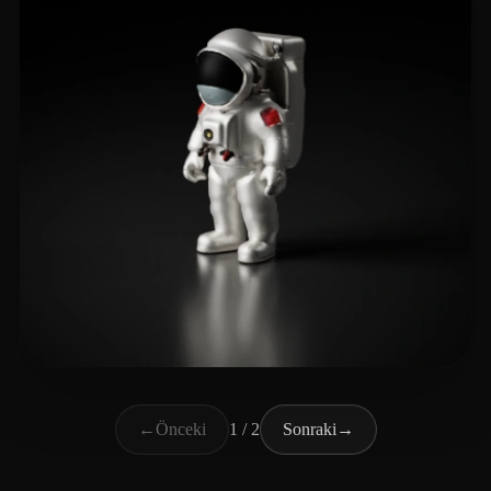
Alvarez Wagner
4 beğeni
←
Önceki
1 / 2
Sonraki
→