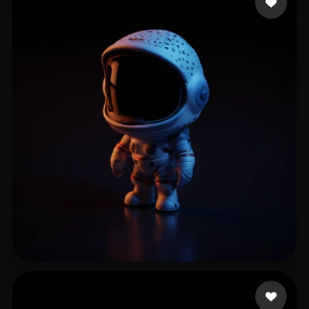
Things Chill
14 beğeni