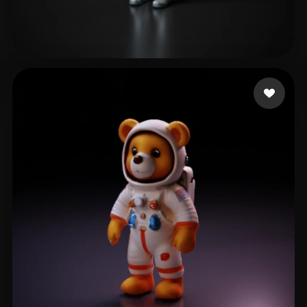
West J
23 beğeni