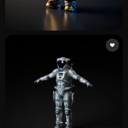
Adler Jake
23 beğeni