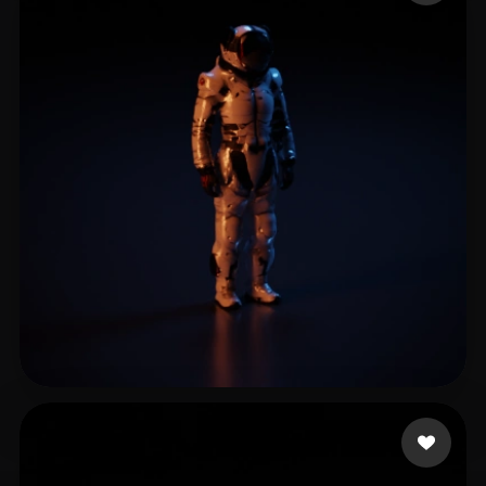
joy lee
11 beğeni