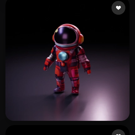
RantingRanger
21 beğeni
Curtis Dan
4 beğeni