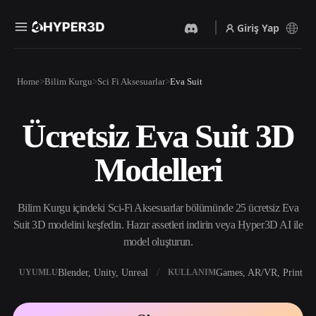
Giriş Yap
Ürünler
Home
Bilim Kurgu
Sci Fi Aksesuarlar
Eva Suit
Özellikler
Rodin
ChatAvatar
API
Ücretsiz Eva Suit 3D
Görselden 3D’ye
Metinden 3D’ye
Fiyatlandırma
Bir resim yükleyin, anında
Metin isteminden 3D nesneye
Modelleri
3D nesne elde edin.
— anında.
Kaynaklar
Yapay Zeka Video
Yapay Zeka Görüntü
Oluşturucu
Oluşturucu
Bilim Kurgu içindeki Sci-Fi Aksesuarlar bölümünde 25 ücretsiz Eva
Yapay zekayla metinden ya
Basit bir istemle
da görsellerden video
yüksek‑kaliteli görseller
Suit 3D modelini keşfedin. Hazır assetleri indirin veya Hyper3D AI ile
Topluluk
oluşturun.
üretin.
model oluşturun.
API
Yaratıcı yapay zekamızı
Blender, Unity, Unreal
Games, AR/VR, Print
UYUMLU
KULLANIM
Hikaye
Araştırma
Blog
uygulamanıza ya da iş
akışınıza entegre edin.
OmniCraft