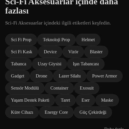
Sci-Fi Aksesuarlar içinde daha
fazlası
Sci-Fi Aksesuarlar içindeki ilgili etiketleri keşfedin.
Sci Fi Prop
Teknoloji Prop
Helmet
Sci Fi Kask
Device
Vizör
Blaster
Tabanca
Uzay Giysisi
Işın Tabancası
Gadget
Drone
Lazer Silahı
Power Armor
Sensör Modülü
Container
Exosuit
Yaşam Destek Paketi
Taret
Eser
Maske
Küre Cihazı
Energy Core
Güç Çekirdeği