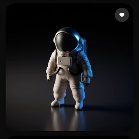
hu qu
13 beğeni