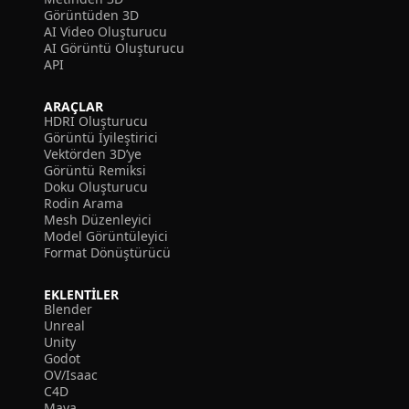
Görüntüden 3D
AI Video Oluşturucu
AI Görüntü Oluşturucu
API
ARAÇLAR
HDRI Oluşturucu
Görüntü İyileştirici
Vektörden 3D’ye
Görüntü Remiksi
Doku Oluşturucu
Rodin Arama
Mesh Düzenleyici
Model Görüntüleyici
Format Dönüştürücü
EKLENTILER
Blender
Unreal
Unity
Godot
OV/Isaac
C4D
Maya