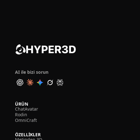
AI ile bizi sorun
ÜRÜN
ChatAvatar
Rodin
OmniCraft
ÖZELLIKLER
Metinden 3D