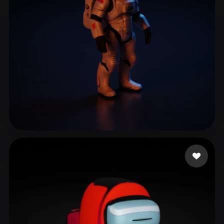
Life Le thug
107 beğeni