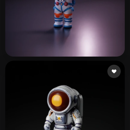
Ταστσογλου Λευτερης
39 beğeni