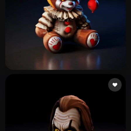
Jully3d
204 beğeni