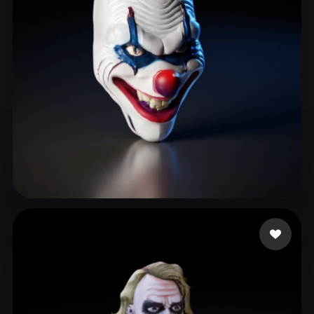
2406749349
189 beğeni