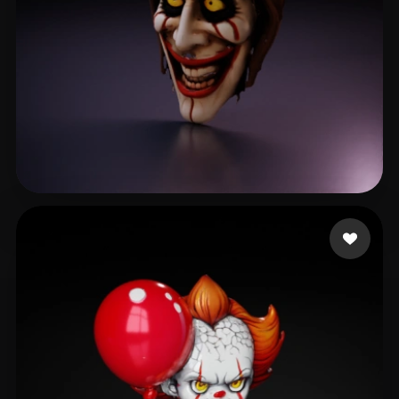
darkaabou Wassim
14 beğeni