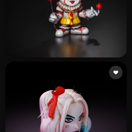
oakleaf rome
84 beğeni