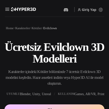
Giriş Yap
Ürünler
Home
Karakterler
Kötüler
Evilclown
Özellikler
Rodin
ChatAvatar
API
Ücretsiz Evilclown 3D
Görselden 3D’ye
Metinden 3D’ye
Fiyatlandırma
Bir resim yükleyin, anında
Metin isteminden 3D nesneye
Modelleri
3D nesne elde edin.
— anında.
Kaynaklar
Yapay Zeka Video
Yapay Zeka Görüntü
Oluşturucu
Oluşturucu
Karakterler içindeki Kötüler bölümünde 7 ücretsiz Evilclown 3D
Yapay zekayla metinden ya
Basit bir istemle
da görsellerden video
yüksek‑kaliteli görseller
modelini keşfedin. Hazır assetleri indirin veya Hyper3D AI ile model
Topluluk
oluşturun.
üretin.
oluşturun.
API
Yaratıcı yapay zekamızı
Blender, Unity, Unreal
Games, AR/VR, Print
UYUMLU
KULLANIM
Hikaye
Araştırma
Blog
uygulamanıza ya da iş
akışınıza entegre edin.
OmniCraft