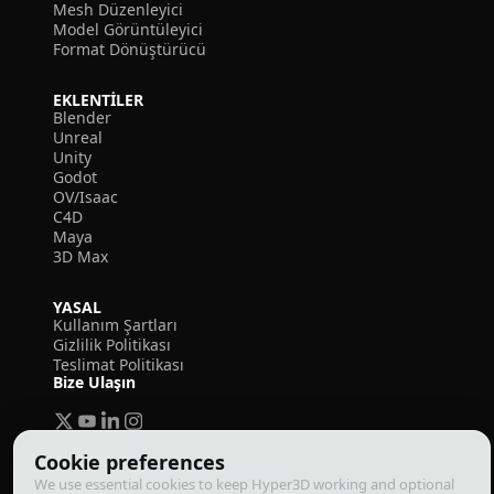
Mesh Düzenleyici
Model Görüntüleyici
Format Dönüştürücü
EKLENTILER
Blender
Unreal
Unity
Godot
OV/Isaac
C4D
Maya
3D Max
YASAL
Kullanım Şartları
Gizlilik Politikası
Teslimat Politikası
Bize Ulaşın
Cookie preferences
We use essential cookies to keep Hyper3D working and optional