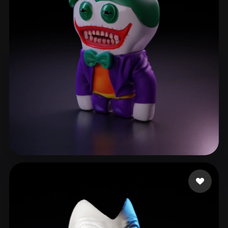
ComfyUI
21
Stiller
Abstract
Anime
Cartoon
Cel-Shaded
Fantasy
Flat
Gothic
Hand-Painted
Industrial
Isometric
Low Poly
Medieval
Minimalist
Modern
Organic
Photorealistic
Pixel Art
Realistic
Retro
Stylized
ged nub
31 beğeni
Voxel