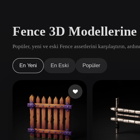
Kullanım Alanları
3D Printing
Animatio
Fence 3D Modellerine
NFT Creation
E-commer
Jewelry
Metaverse
Popüler, yeni ve eski Fence assetlerini karşılaştırın, ardı
Design
Eklentiler
En Yeni
En Eski
Popüler
Blender
Unity
Unreal
God
Stiller
Abstract
Anime
Cart
Hand-Painted
Industrial
Isome