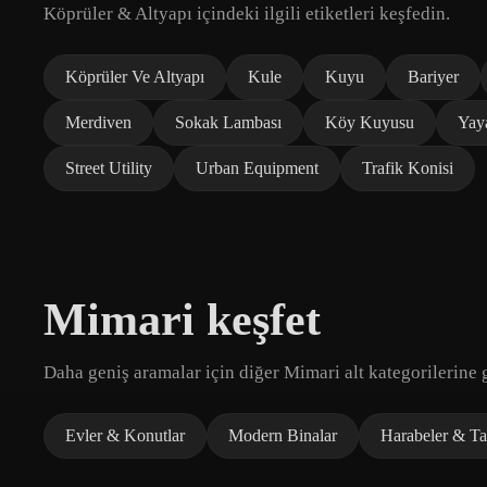
Köprüler & Altyapı içindeki ilgili etiketleri keşfedin.
Köprüler Ve Altyapı
Kule
Kuyu
Bariyer
Merdiven
Sokak Lambası
Köy Kuyusu
Yay
Street Utility
Urban Equipment
Trafik Konisi
Mimari keşfet
Daha geniş aramalar için diğer Mimari alt kategorilerine g
Evler & Konutlar
Modern Binalar
Harabeler & Tar