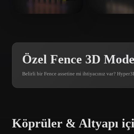
Organic
Photorealistic
Pixel
fart cat
139 beğeni
sudapa
23 beğe
Özel Fence 3D Model
Belirli bir Fence assetine mi ihtiyacınız var? Hyper
Köprüler & Altyapı içi