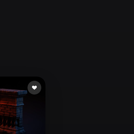
Automotive
Design
Character
Design
21
Flat
Gothic
Minimalist
Modern