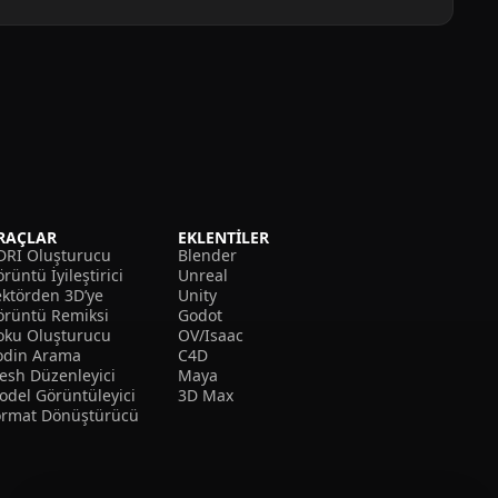
RAÇLAR
EKLENTILER
DRI Oluşturucu
Blender
rüntü İyileştirici
Unreal
ektörden 3D’ye
Unity
örüntü Remiksi
Godot
oku Oluşturucu
OV/Isaac
odin Arama
C4D
esh Düzenleyici
Maya
odel Görüntüleyici
3D Max
ormat Dönüştürücü