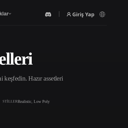
Giriş Yap
klar
lleri
Yapay Zeka Video Oluşturucu
Yapay zekayla metinden ya da görsellerden
video oluşturun.
keşfedin. Hazır assetleri
Realistic, Low Poly
STILLER
3D Mesh Düzenleyici