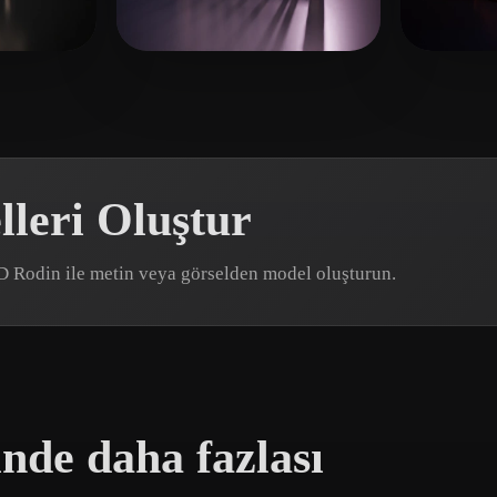
 Art
Realistic
Retro
向 峰
ni
clear1521082
31 beğeni
leri Oluştur
3D Rodin ile metin veya görselden model oluşturun.
nde daha fazlası