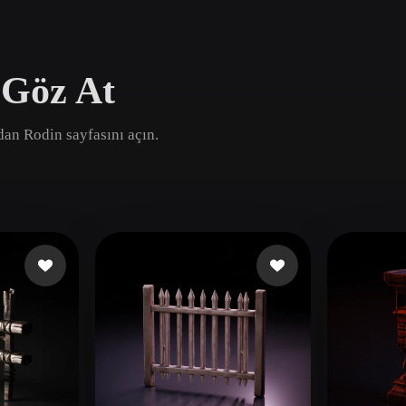
Game
n
Development
 Göz At
ce
VR/AR
Mechanical
ndan Rodin sayfasını açın.
Engineering
ot
Maya
3DS Max
ComfyUI
oon
Cel-Shaded
Fantasy
tric
Low Poly
Medieval