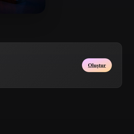
Stylized
Voxel
14 beğeni
Oluştur