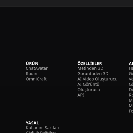
ÜRÜN
ÖZELLIKLER
A
ChatAvatar
Metinden 3D
H
Rodin
Görüntüden 3D
Gö
OmniCraft
AI Video Oluşturucu
V
AI Görüntü
G
Oluşturucu
D
API
R
M
M
F
YASAL
Kullanım Şartları
Gizlilik Politikası