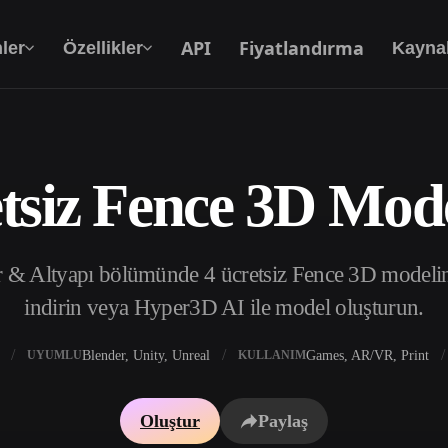
API
Fiyatlandırma
ler
Özellikler
Kayna
tsiz Fence 3D Mode
Metinden 3D’ye
Metin isteminden 3D nesneye — anında.
 & Altyapı bölümünde 4 ücretsiz Fence 3D modelini 
API
Yaratıcı yapay zekamızı uygulamanıza ya da iş
indirin veya Hyper3D AI ile model oluşturun.
akışınıza entegre edin.
Blender, Unity, Unreal
Games, AR/VR, Print
UYUMLU
KULLANIM
 Doku Oluşturucu
3D Model Arama Motoru
Oluştur
Paylaş
 HDRI Oluşturucu
SVG’den 3D’ye Dönüştürücü