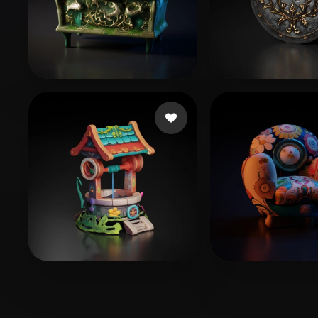
Mrachkovskyi Den
8 beğeni
Lukpanov Anu
Lee Kim
18 beğeni
totoroo
11 beğen