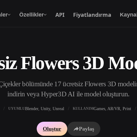
API
Fiyatlandırma
ler
Özellikler
Kayna
siz Flowers 3D Mod
Metinden 3D’ye
Metin isteminden 3D nesneye — anında.
Çiçekler bölümünde 17 ücretsiz Flowers 3D modelini
API
Yaratıcı yapay zekamızı uygulamanıza ya da iş
indirin veya Hyper3D AI ile model oluşturun.
akışınıza entegre edin.
Blender, Unity, Unreal
Games, AR/VR, Print
UYUMLU
KULLANIM
 Doku Oluşturucu
3D Model Arama Motoru
Oluştur
Paylaş
 HDRI Oluşturucu
SVG’den 3D’ye Dönüştürücü