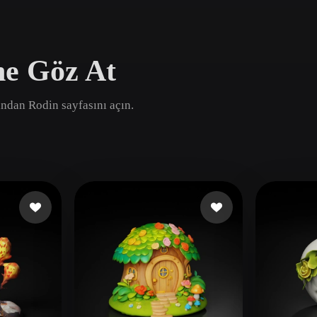
Game
n
Development
ne Göz At
ce
VR/AR
Mechanical
dından Rodin sayfasını açın.
Engineering
ot
Maya
3DS Max
ComfyUI
oon
Cel-Shaded
Fantasy
tric
Low Poly
Medieval