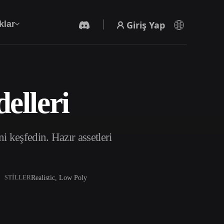
Giriş Yap
klar
elleri
Yapay Zeka Video Oluşturucu
Yapay zekayla metinden ya da görsellerden
video oluşturun.
 keşfedin. Hazır assetleri
Realistic, Low Poly
STILLER
3D Mesh Düzenleyici