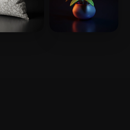
tant Design
17 beğeni
Buttons Juicy
21 beğeni