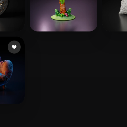
ar
20 beğeni
Olly
11 beğeni
Assis
i