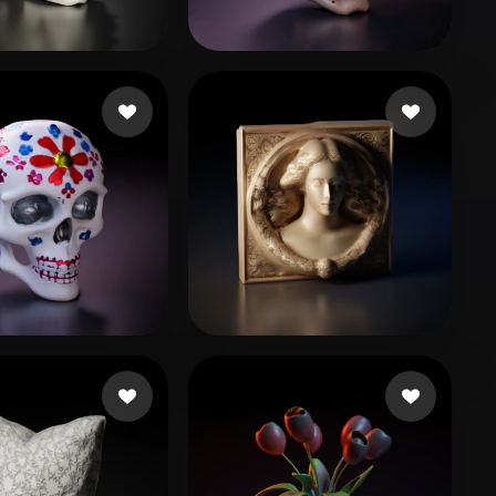
Stylized
Voxel
n
129 beğeni
iancacaseca
52 beğeni
Qx
10 beğeni
Hirsch Seb
20 beğeni