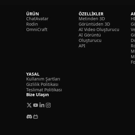
ÜRÜN
ÖZELLIKLER
A
ChatAvatar
Metinden 3D
H
Rodin
Görüntüden 3D
Gö
OmniCraft
AI Video Oluşturucu
V
AI Görüntü
G
Oluşturucu
D
API
R
M
M
F
YASAL
Kullanım Şartları
Gizlilik Politikası
Teslimat Politikası
Bize Ulaşın