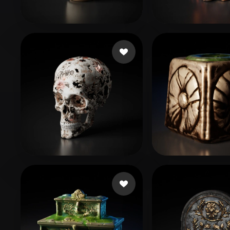
Organic
Photorealistic
Pixel
Sarkadi Roland
53 beğeni
dzsldev
11 beğe
Keskin Kutay
15 beğeni
jianmo46
7 beğe