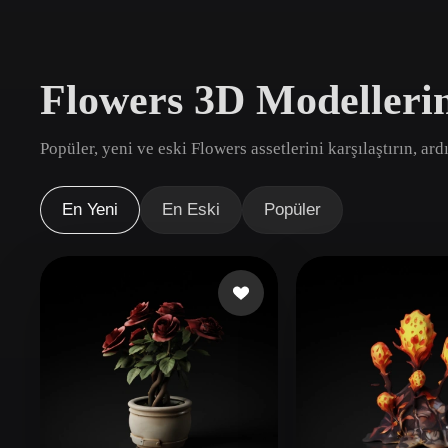
Kullanım Alanları
3D Printing
Animatio
Flowers 3D Modelleri
NFT Creation
E-commer
Jewelry
Metaverse
Popüler, yeni ve eski Flowers assetlerini karşılaştırın, ar
Design
Eklentiler
En Yeni
En Eski
Popüler
Blender
Unity
Unreal
God
Stiller
Abstract
Anime
Cart
Hand-Painted
Industrial
Isome