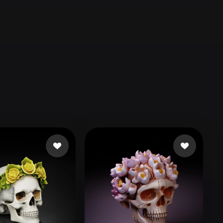
Automotive
Design
Character
Design
21
Flat
Gothic
Minimalist
Modern