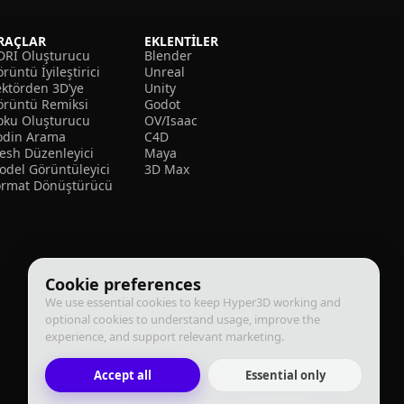
RAÇLAR
EKLENTILER
DRI Oluşturucu
Blender
rüntü İyileştirici
Unreal
ektörden 3D’ye
Unity
örüntü Remiksi
Godot
oku Oluşturucu
OV/Isaac
odin Arama
C4D
esh Düzenleyici
Maya
odel Görüntüleyici
3D Max
ormat Dönüştürücü
Cookie preferences
We use essential cookies to keep Hyper3D working and
optional cookies to understand usage, improve the
experience, and support relevant marketing.
Accept all
Essential only