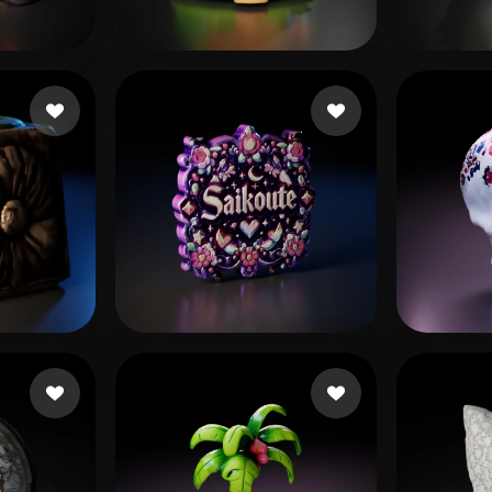
 Art
Realistic
Retro
ni
Sudha
250 beğeni
Kevi
ni
Koneko
13 beğeni
eEhy