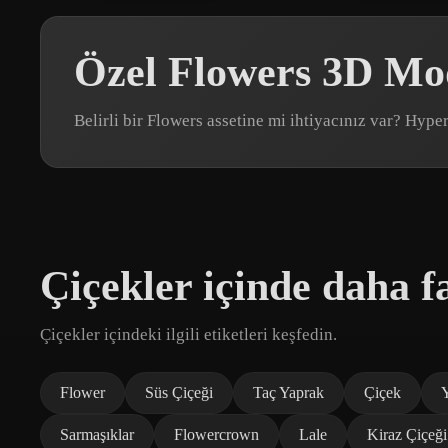
Özel Flowers 3D Mod
Belirli bir Flowers assetine mi ihtiyacınız var? Hyp
Çiçekler içinde daha fa
Çiçekler içindeki ilgili etiketleri keşfedin.
Flower
Süs Çiçeği
Taç Yaprak
Çiçek
Y
Sarmaşıklar
Flowercrown
Lale
Kiraz Çiçeği