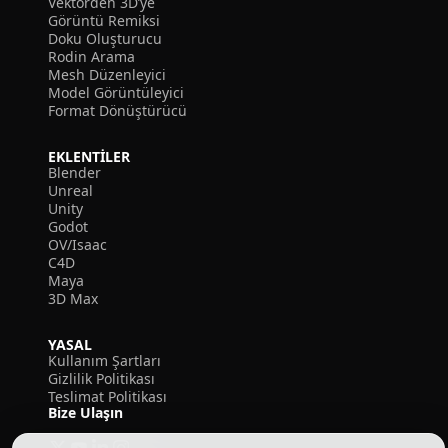
Vektörden 3D’ye
Görüntü Remiksi
Doku Oluşturucu
Rodin Arama
Mesh Düzenleyici
Model Görüntüleyici
Format Dönüştürücü
EKLENTILER
Blender
Unreal
Unity
Godot
OV/Isaac
C4D
Maya
3D Max
YASAL
Kullanım Şartları
Gizlilik Politikası
Teslimat Politikası
Bize Ulaşın