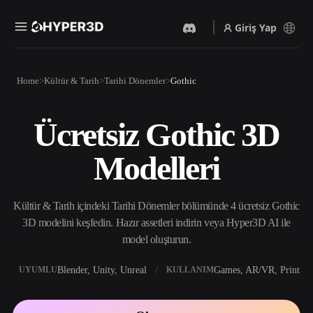
Giriş Yap
Ürünler
Home
Kültür & Tarih
Tarihi Dönemler
Gothic
Özellikler
Rodin
ChatAvatar
API
Ücretsiz Gothic 3D
Görselden 3D’ye
Metinden 3D’ye
Fiyatlandırma
Bir resim yükleyin, anında
Metin isteminden 3D nesneye
Modelleri
3D nesne elde edin.
— anında.
Kaynaklar
Yapay Zeka Video
Yapay Zeka Görüntü
Oluşturucu
Oluşturucu
Kültür & Tarih içindeki Tarihi Dönemler bölümünde 4 ücretsiz Gothic
Yapay zekayla metinden ya
Basit bir istemle
da görsellerden video
yüksek‑kaliteli görseller
3D modelini keşfedin. Hazır assetleri indirin veya Hyper3D AI ile
Topluluk
oluşturun.
üretin.
model oluşturun.
API
Yaratıcı yapay zekamızı
Blender, Unity, Unreal
Games, AR/VR, Print
UYUMLU
KULLANIM
Hikaye
Araştırma
Blog
uygulamanıza ya da iş
akışınıza entegre edin.
OmniCraft