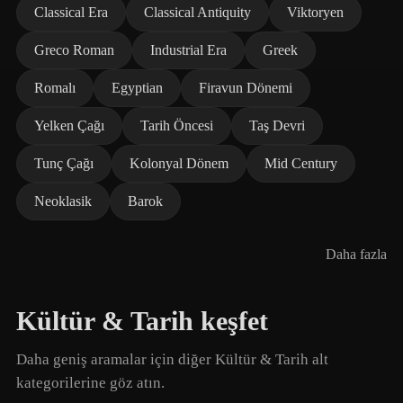
Classical Era
Classical Antiquity
Viktoryen
Greco Roman
Industrial Era
Greek
Romalı
Egyptian
Firavun Dönemi
Yelken Çağı
Tarih Öncesi
Taş Devri
Tunç Çağı
Kolonyal Dönem
Mid Century
Neoklasik
Barok
Daha fazla
Kültür & Tarih keşfet
Daha geniş aramalar için diğer Kültür & Tarih alt
kategorilerine göz atın.