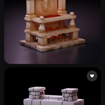
ComfyUI
21
Stiller
Abstract
Anime
Cartoon
Cel-Shaded
Fantasy
Flat
Gothic
Hand-Painted
Industrial
Isometric
Low Poly
Medieval
Minimalist
Modern
Organic
Photorealistic
cxz
93 beğeni
Pixel Art
Realistic
Retro
Stylized
Voxel