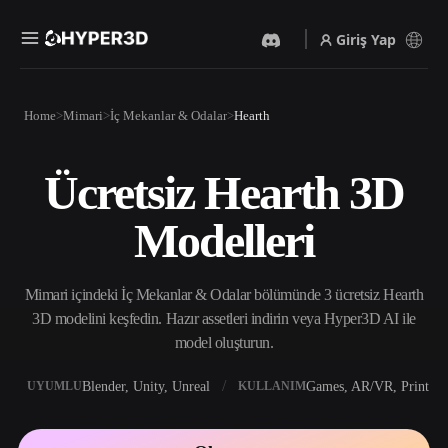
Giriş Yap
Ürünler
Home
Mimari
İç Mekanlar & Odalar
Hearth
Özellikler
Rodin
ChatAvatar
API
Ücretsiz Hearth 3D
Görselden 3D’ye
Metinden 3D’ye
Fiyatlandırma
Bir resim yükleyin, anında
Metin isteminden 3D nesneye
Modelleri
3D nesne elde edin.
— anında.
Kaynaklar
Yapay Zeka Video
Yapay Zeka Görüntü
Oluşturucu
Oluşturucu
Mimari içindeki İç Mekanlar & Odalar bölümünde 3 ücretsiz Hearth
Yapay zekayla metinden ya
Basit bir istemle
da görsellerden video
yüksek‑kaliteli görseller
3D modelini keşfedin. Hazır assetleri indirin veya Hyper3D AI ile
Topluluk
oluşturun.
üretin.
model oluşturun.
API
Yaratıcı yapay zekamızı
Blender, Unity, Unreal
Games, AR/VR, Print
UYUMLU
KULLANIM
Hikaye
Araştırma
Blog
uygulamanıza ya da iş
akışınıza entegre edin.
OmniCraft