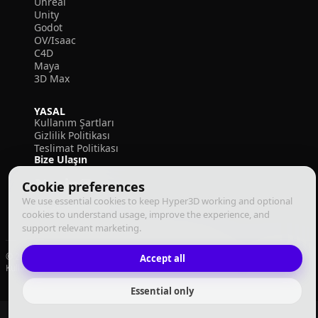
Unreal
Unity
Godot
OV/Isaac
C4D
Maya
3D Max
YASAL
Kullanım Şartları
Gizlilik Politikası
Teslimat Politikası
Bize Ulaşın
Cookie preferences
We use essential cookies to keep Hyper3D working and optional
cookies to understand usage, improve the experience, and
support relevant marketing.
© 2026 Deemos Corporation. Tüm hakları saklıdır
Accept all
Kullanım Şartları
Gizlilik Politikası
Yerine Getirme Politikası
Türkçe
Essential only