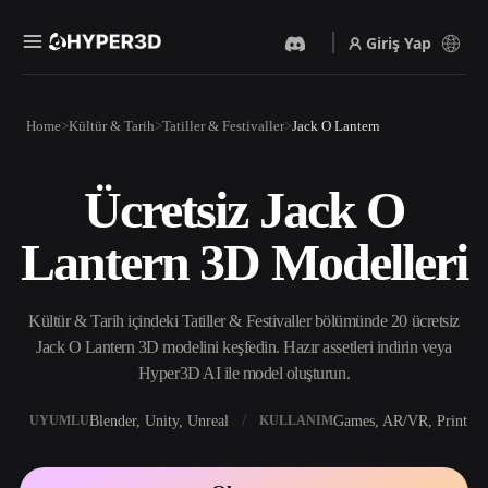
Giriş Yap
Ürünler
Home
Kültür & Tarih
Tatiller & Festivaller
Jack O Lantern
Özellikler
Rodin
ChatAvatar
API
Ücretsiz Jack O
Görselden 3D’ye
Metinden 3D’ye
Fiyatlandırma
Bir resim yükleyin, anında
Metin isteminden 3D nesneye
Lantern 3D Modelleri
3D nesne elde edin.
— anında.
Kaynaklar
Yapay Zeka Video
Yapay Zeka Görüntü
Oluşturucu
Oluşturucu
Kültür & Tarih içindeki Tatiller & Festivaller bölümünde 20 ücretsiz
Yapay zekayla metinden ya
Basit bir istemle
da görsellerden video
yüksek‑kaliteli görseller
Jack O Lantern 3D modelini keşfedin. Hazır assetleri indirin veya
Topluluk
oluşturun.
üretin.
Hyper3D AI ile model oluşturun.
API
Yaratıcı yapay zekamızı
Blender, Unity, Unreal
Games, AR/VR, Print
UYUMLU
KULLANIM
Hikaye
Araştırma
Blog
uygulamanıza ya da iş
akışınıza entegre edin.
OmniCraft