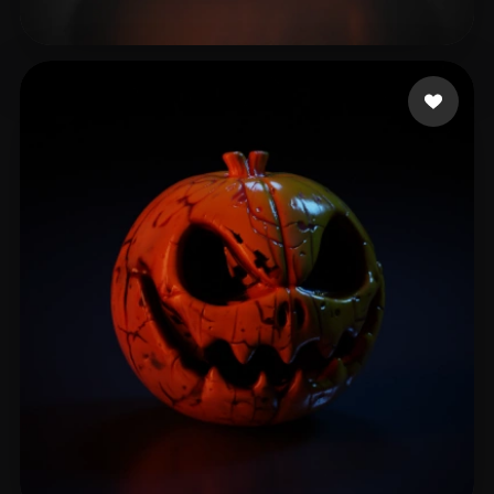
mnjhnygnga
32 beğeni