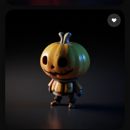
wrath Kasey
47 beğeni