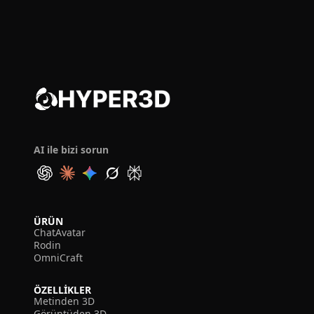
AI ile bizi sorun
ÜRÜN
ChatAvatar
Rodin
OmniCraft
ÖZELLIKLER
Metinden 3D
Görüntüden 3D