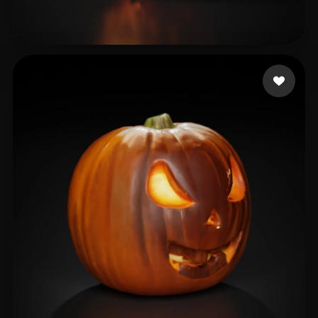
wihe
63 beğeni