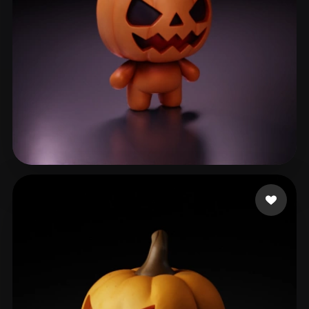
lane_exodus
182 beğeni