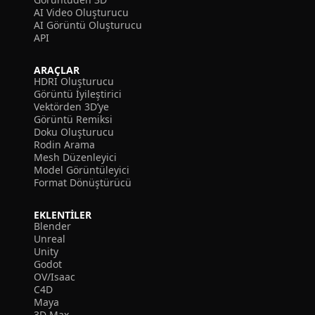
AI Video Oluşturucu
AI Görüntü Oluşturucu
API
ARAÇLAR
HDRI Oluşturucu
Görüntü İyileştirici
Vektörden 3D’ye
Görüntü Remiksi
Doku Oluşturucu
Rodin Arama
Mesh Düzenleyici
Model Görüntüleyici
Format Dönüştürücü
EKLENTILER
Blender
Unreal
Unity
Godot
OV/Isaac
C4D
Maya
3D Max