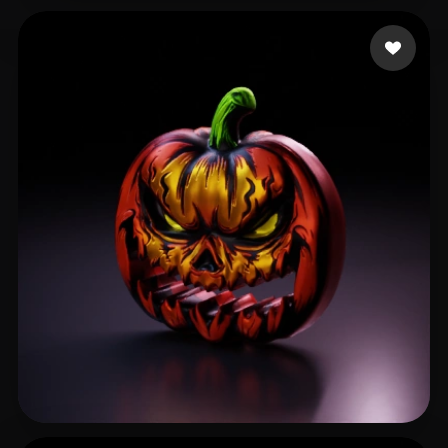
BigTrundle
44 beğeni