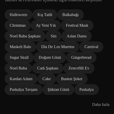
Halloween
Kış Tatili
Balkabağı
Christmas
Ay Yeni Yılı
Festival Mask
Noel Baba Şapkası
Süs
Aslan Dansı
Maskeli Balo
Día De Los Muertos
Carnival
Sugar Skull
Doğum Günü
Gingerbread
Noel Baba
Cadı Şapkası
Zencefilli Ev
Kardan Adam
Cake
Baston Şeker
Paskalya Tavşanı
Şükran Günü
Paskalya
Daha fazla