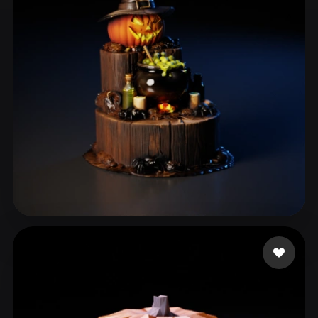
ComfyUI
21
Stiller
Abstract
Anime
Cartoon
Cel-Shaded
Fantasy
Flat
Gothic
Hand-Painted
Industrial
Isometric
Low Poly
Medieval
Minimalist
Modern
Organic
Photorealistic
Pixel Art
Realistic
Retro
Stylized
Boo
14 beğeni
Voxel