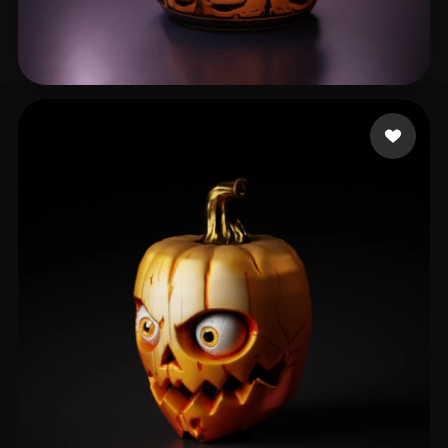
Printito
34 beğeni