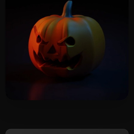
Emm
7 beğeni