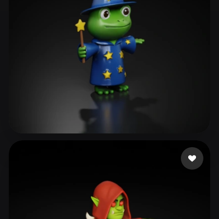
ComfyUI
21
Stiller
Abstract
Anime
Cartoon
Cel-Shaded
Fantasy
Flat
Gothic
Hand-Painted
Industrial
Isometric
Low Poly
Medieval
Minimalist
Modern
Organic
Photorealistic
Swaroop Rohit
28 beğeni
Pixel Art
Realistic
Retro
Stylized
Voxel