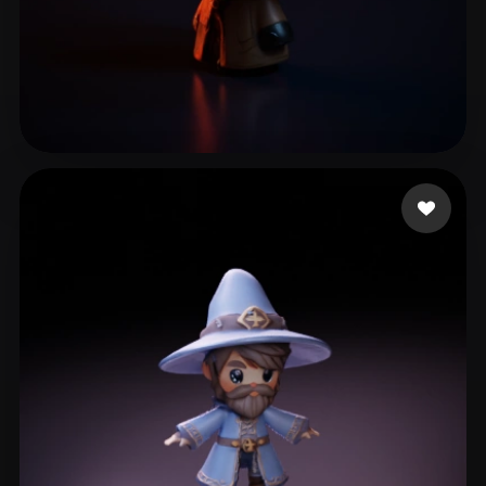
김 덕현
24 beğeni