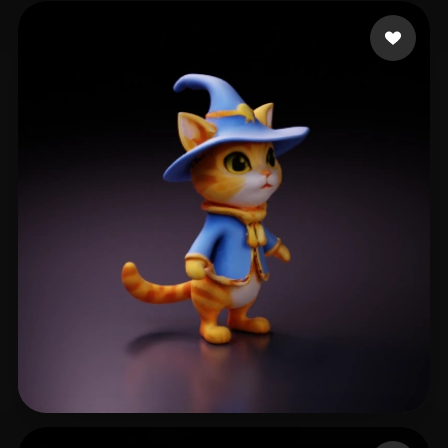
M Miguel
8 beğeni
nioo202407@163.com
27 beğeni