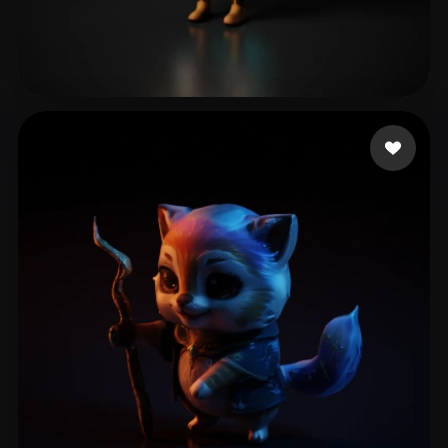
Khalil Anas
28 beğeni