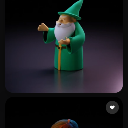
Corà Antonello
8 beğeni