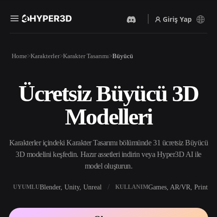
Giriş Yap
Ürünler
Home
Karakterler
Karakter Tasarımı
Büyücü
Özellikler
Rodin
ChatAvatar
API
Ücretsiz Büyücü 3D
Görselden 3D’ye
Metinden 3D’ye
Fiyatlandırma
Bir resim yükleyin, anında
Metin isteminden 3D nesneye
Modelleri
3D nesne elde edin.
— anında.
Kaynaklar
Yapay Zeka Video
Yapay Zeka Görüntü
Oluşturucu
Oluşturucu
Karakterler içindeki Karakter Tasarımı bölümünde 31 ücretsiz Büyücü
Yapay zekayla metinden ya
Basit bir istemle
da görsellerden video
yüksek‑kaliteli görseller
3D modelini keşfedin. Hazır assetleri indirin veya Hyper3D AI ile
Topluluk
oluşturun.
üretin.
model oluşturun.
API
Yaratıcı yapay zekamızı
Blender, Unity, Unreal
Games, AR/VR, Print
UYUMLU
KULLANIM
Hikaye
Araştırma
Blog
uygulamanıza ya da iş
akışınıza entegre edin.
OmniCraft