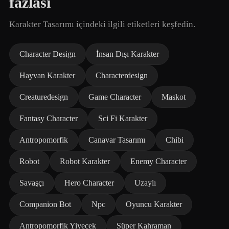
fazlası
Karakter Tasarımı içindeki ilgili etiketleri keşfedin.
Character Design
İnsan Dışı Karakter
Hayvan Karakter
Characterdesign
Creaturedesign
Game Character
Maskot
Fantasy Character
Sci Fi Karakter
Antropomorfik
Canavar Tasarımı
Chibi
Robot
Robot Karakter
Enemy Character
Savaşçı
Hero Character
Uzaylı
Companion Bot
Npc
Oyuncu Karakter
Antropomorfik Yiyecek
Süper Kahraman