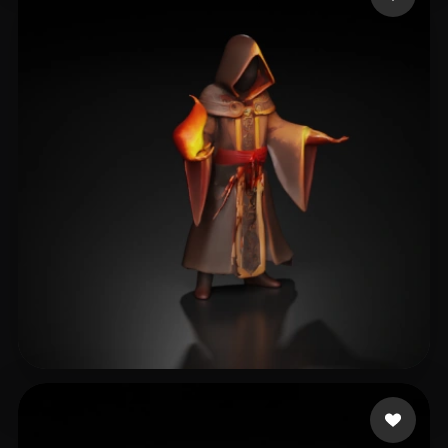
장 현덕
26 beğeni