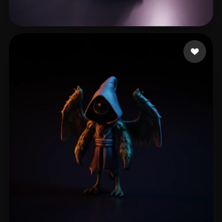
Luo Yijun
19 beğeni