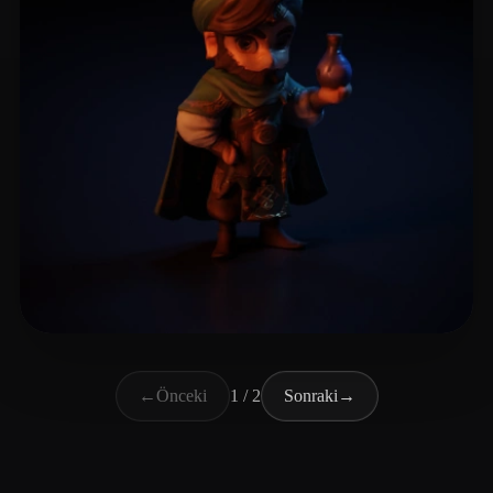
WY
7 beğeni
←
Önceki
1 / 2
Sonraki
→