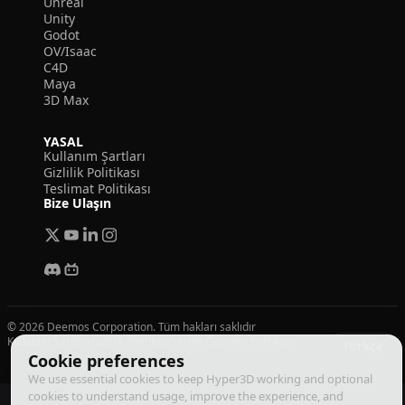
Unreal
Unity
Godot
OV/Isaac
C4D
Maya
3D Max
YASAL
Kullanım Şartları
Gizlilik Politikası
Teslimat Politikası
Bize Ulaşın
© 2026 Deemos Corporation. Tüm hakları saklıdır
Kullanım Şartları
Gizlilik Politikası
Yerine Getirme Politikası
Türkçe
Cookie preferences
We use essential cookies to keep Hyper3D working and optional
cookies to understand usage, improve the experience, and