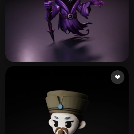
Dziubov Esty
272 beğeni