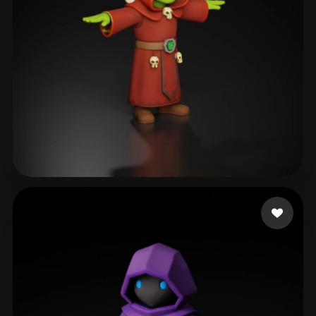
M Andrew
71 beğeni