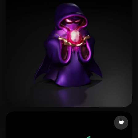
Vertiporokh Maksim
20 beğeni