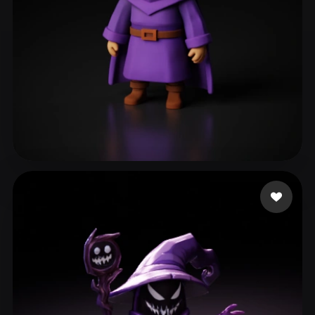
Rouabeh Abd Elmoumen
182 beğeni