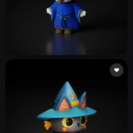
liuxingyue
32 beğeni