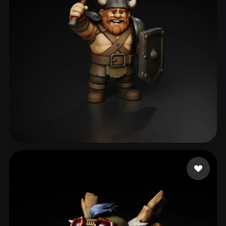
Daily Studio Play US
68 beğeni