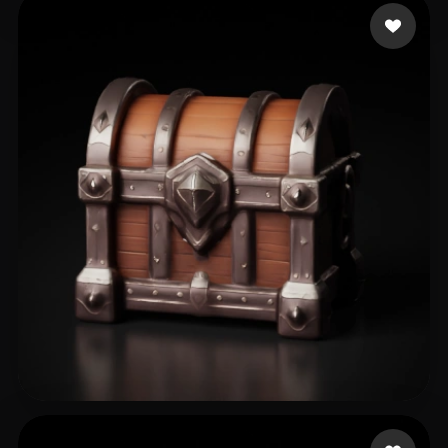
Weybrown Cody
14 beğeni
M R
45 beğeni