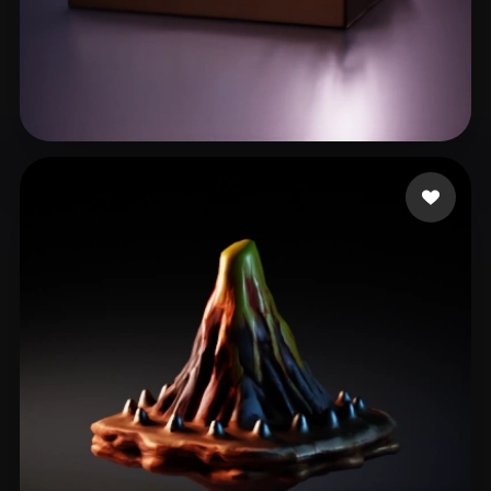
rixosot234
36 beğeni