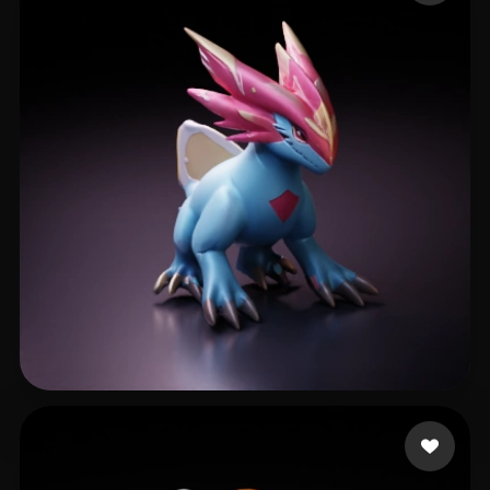
asdawdadxzcv
11 beğeni