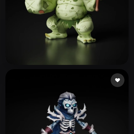
Campbell Brandon
36 beğeni