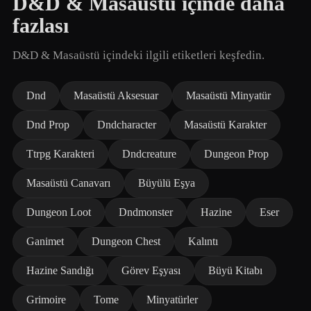
D&D & Masaüstü içinde daha
fazlası
D&D & Masaüstü içindeki ilgili etiketleri keşfedin.
Dnd
Masaüstü Aksesuar
Masaüstü Minyatür
Dnd Prop
Dndcharacter
Masaüstü Karakter
Ttrpg Karakteri
Dndcreature
Dungeon Prop
Masaüstü Canavarı
Büyülü Eşya
Dungeon Loot
Dndmonster
Hazine
Eser
Ganimet
Dungeon Chest
Kalıntı
Hazine Sandığı
Görev Eşyası
Büyü Kitabı
Grimoire
Tome
Minyatürler