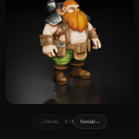
Hastings Donald
15 beğeni
←
Önceki
1 / 3
Sonraki
→