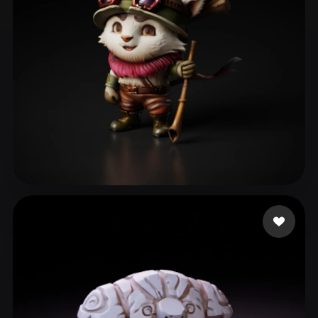
Josephino
36 beğeni