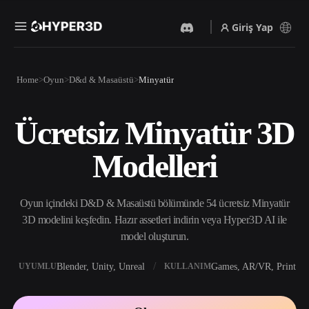
Giriş Yap
Ürünler
Home
Oyun
D&d & Masaüstü
Minyatür
Özellikler
Rodin
ChatAvatar
API
Ücretsiz Minyatür 3D
Görselden 3D’ye
Metinden 3D’ye
Fiyatlandırma
Bir resim yükleyin, anında
Metin isteminden 3D nesneye
Modelleri
3D nesne elde edin.
— anında.
Kaynaklar
Yapay Zeka Video
Yapay Zeka Görüntü
Oluşturucu
Oluşturucu
Oyun içindeki D&D & Masaüstü bölümünde 54 ücretsiz Minyatür
Yapay zekayla metinden ya
Basit bir istemle
da görsellerden video
yüksek‑kaliteli görseller
3D modelini keşfedin. Hazır assetleri indirin veya Hyper3D AI ile
Topluluk
oluşturun.
üretin.
model oluşturun.
API
Yaratıcı yapay zekamızı
Blender, Unity, Unreal
Games, AR/VR, Print
UYUMLU
KULLANIM
Hikaye
Araştırma
Blog
uygulamanıza ya da iş
akışınıza entegre edin.
OmniCraft