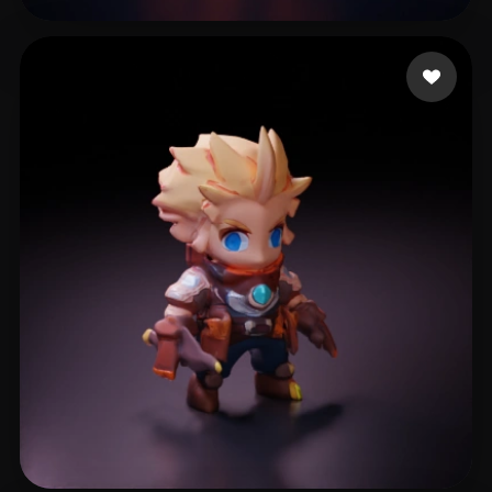
Doggindoug
34 beğeni