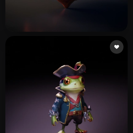
khatri3d
22 beğeni