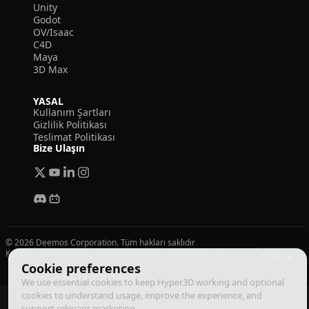
Unity
Godot
OV/Isaac
C4D
Maya
3D Max
YASAL
Kullanım Şartları
Gizlilik Politikası
Teslimat Politikası
Bize Ulaşın
© 2026 Deemos Corporation. Tüm hakları saklıdır
Kullanım Şartları
Gizlilik Politikası
Yerine Getirme Politikası
Türkçe
Cookie preferences
We use essential cookies to keep Hyper3D working and optional
cookies to understand usage, improve the experience, and
support relevant marketing.