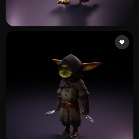
Medina Adrian
52 beğeni