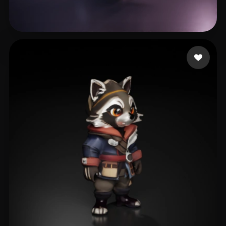
Bal Balyee
23 beğeni