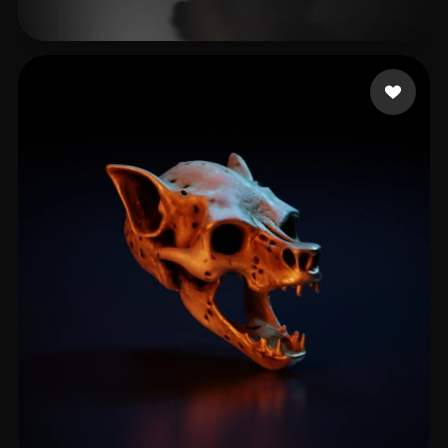
Scrib
35 beğeni