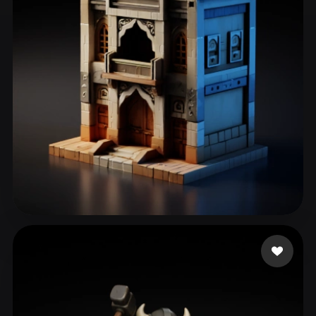
ComfyUI
21
Stiller
Abstract
Anime
Cartoon
Cel-Shaded
Fantasy
Flat
Gothic
Hand-Painted
Industrial
Isometric
Low Poly
Medieval
Minimalist
Modern
Organic
Photorealistic
Pixel Art
Realistic
Retro
Stylized
Hejazi abdul Hadi
53 beğeni
Voxel