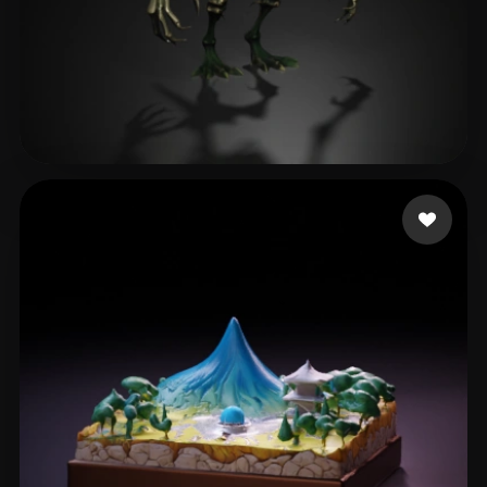
Bissonnette Adam
163 beğeni