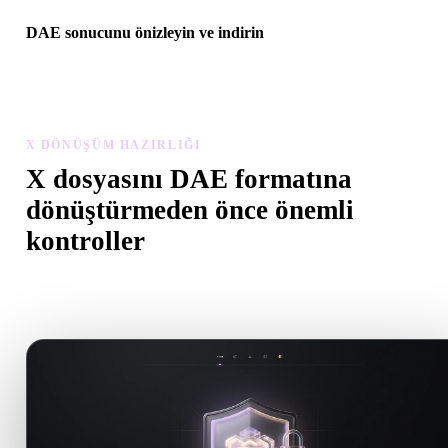
DAE sonucunu önizleyin ve indirin
Dönüştürülen modeli ölçek, yön, geometri görünürlüğü ve malzem
sorunları açısından inceleyin, ardından sonucu indirin.
X DÖNÜŞÜM HAZIRLIĞI
X dosyasını DAE formatına
dönüştürmeden önce önemli
kontroller
.X formatından .DAE formatına geçerken sürprizleri önlemek için 
kontrolleri kullanın.