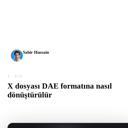
AI 3D yeni bir eşiğe ulaştı. Rodin Gen-2.5 yaklaşık 4
saniyede geometri, yaklaşık 5 saniyede tam model, 10
milyondan fazla poligon, temiz yapı ve üretime hazır çıktılar
sunuyor.
Sabir Hussain
AI ve teknoloji meraklısı
X - DAE
X dosyası DAE formatına nasıl
dönüştürülür
Tarayıcıda .DAE dosyası oluşturmak için bu X - DAE iş akışını
izleyin.