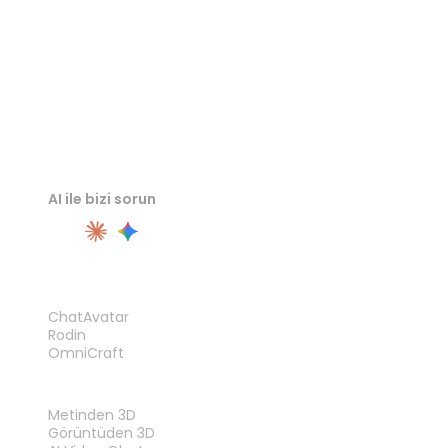
AI ile bizi sorun
ÜRÜN
ChatAvatar
Rodin
OmniCraft
ÖZELLIKLER
Metinden 3D
Görüntüden 3D