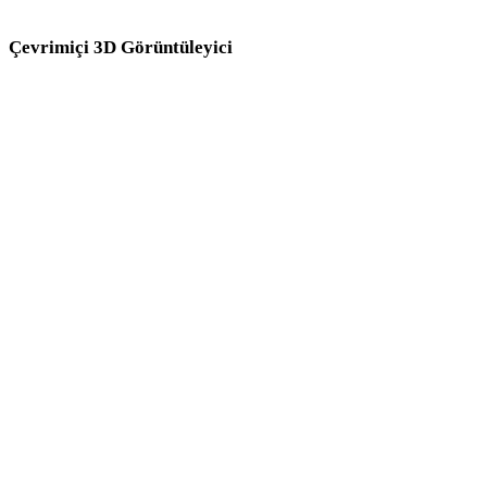
Çevrimiçi 3D Görüntüleyici
Bu dönüştürücü sayfası için seçilen sekiz sabit ilgili görüntüleyici.
3MF Görüntüleyici
PLY Görüntüleyici
3DM Görüntüleyici
DAE Görüntüleyici
FBX Görüntüleyici
OBJ Görüntüleyici
STL Görüntüleyici
GLTF Görüntüleyici