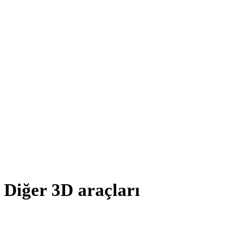
DXF - DAE
OFF - DAE
AMF - DAE
BLEND - DAE
PNG - DAE
JPG - DAE
JPEG - DAE
Show 7 more
Diğer 3D araçları
Kaynak veya dönüştürülmüş varlıkları sonraki iş akışınıza aktarmada
önce ilgili çevrimiçi 3D görüntüleyicilerde inceleyin.