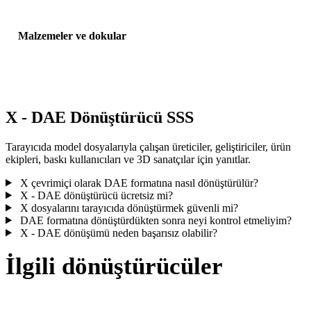
Malzemeler ve dokular
Bazı dönüşümler malzemeleri veya harici doku referanslarını
basitleştirir; yayınlamadan veya teslim etmeden önce sonucu incele
X - DAE Dönüştürücü SSS
Tarayıcıda model dosyalarıyla çalışan üreticiler, geliştiriciler, ürün
ekipleri, baskı kullanıcıları ve 3D sanatçılar için yanıtlar.
X çevrimiçi olarak DAE formatına nasıl dönüştürülür?
X - DAE dönüştürücü ücretsiz mi?
X dosyalarını tarayıcıda dönüştürmek güvenli mi?
DAE formatına dönüştürdükten sonra neyi kontrol etmeliyim?
X - DAE dönüşümü neden başarısız olabilir?
İlgili dönüştürücüler
Desteklenen dönüştürücü sayfaları olarak çalışan X ve DAE dönüşü