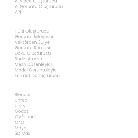
AI Video Oluşturucu
AI Görüntü Oluşturucu
API
ARAÇLAR
HDRI Oluşturucu
Görüntü İyileştirici
Vektörden 3D’ye
Görüntü Remiksi
Doku Oluşturucu
Rodin Arama
Mesh Düzenleyici
Model Görüntüleyici
Format Dönüştürücü
EKLENTILER
Blender
Unreal
Unity
Godot
OV/Isaac
C4D
Maya
3D Max