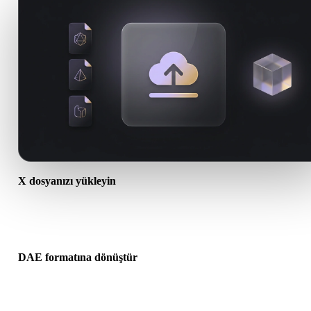
X dosyanızı yükleyin
Cihazınızdan bir .X dosyası seçin. Format doku veya ek dosyalara
başvuruyorsa bunları birlikte yükleyin.
DAE formatına dönüştür
Sonraki 3D, baskı, web, AR veya oyun iş akışınız için bir .DAE dos
oluşturmak üzere tarayıcı dönüşümünü çalıştırın.