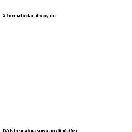
iş akışlarıyla devam edin.
X formatından dönüştür:
X seçicisinden kullanılabilen diğer hedef formatlar.
X - OBJ
X - FBX
X - USDZ
X - STL
X - GLB
X - GLTF
X - PLY
DAE formatına şuradan dönüştür: