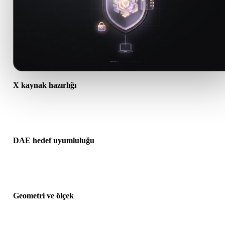
X kaynak hazırlığı
X dosyasının doğru açıldığını ve gereken malzeme, doku veya ikili
verileri içerdiğini kontrol edin.
DAE hedef uyumluluğu
DAE formatının hedef uygulama, motor, dilimleyici, AR görüntüley
veya üretim hattı tarafından kabul edildiğini doğrulayın.
Geometri ve ölçek
Dönüştürülen sonucu ölçek, yön, mesh görünürlüğü, normaller ve
beklenen nesne sayısı açısından önizleyin.