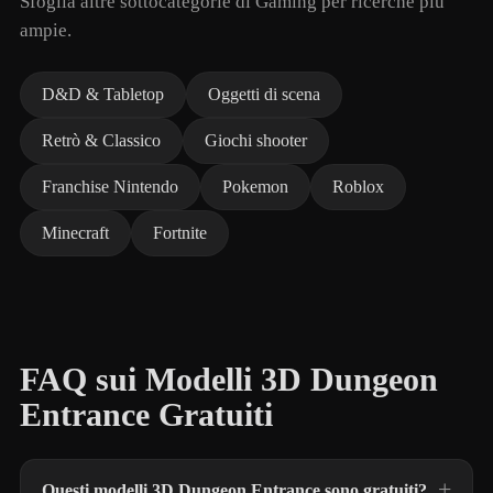
Sfoglia altre sottocategorie di Gaming per ricerche più
ampie.
D&D & Tabletop
Oggetti di scena
Retrò & Classico
Giochi shooter
Franchise Nintendo
Pokemon
Roblox
Minecraft
Fortnite
FAQ sui Modelli 3D Dungeon
Entrance Gratuiti
Questi modelli 3D Dungeon Entrance sono gratuiti?