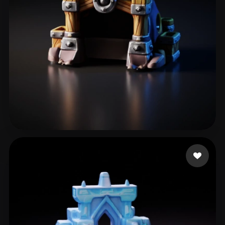
soztest
60 mi piace