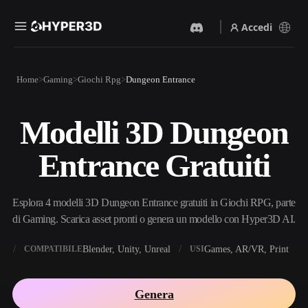
Accedi
Prodotti
Home
Gaming
Giochi Rpg
Dungeon Entrance
Funzionalità
Rodin
ChatAvatar
API
Modelli 3D Dungeon
Da Immagine A 3D
Da Testo A 3D
Prezzi
Carica un'immagine, ottieni
Dal prompt di testo
Entrance Gratuiti
un oggetto 3D all'istante.
all'oggetto 3D — all'istante.
Risorse
Generatore Di Immagini IA
Generatore Video IA
Genera immagini di alta
Crea video da testo o
Esplora 4 modelli 3D Dungeon Entrance gratuiti in Giochi RPG, parte
qualità da un semplice
immagini con l'AI.
prompt.
di Gaming. Scarica asset pronti o genera un modello con Hyper3D AI.
Community
API
X
Blender, Unity, Unreal
Games, AR/VR, Print
COMPATIBILE
USI
Integra la nostra AI creativa
nella tua app o nel tuo flusso
Storia
Ricerca
Blog
di lavoro.
Genera
OmniCraft