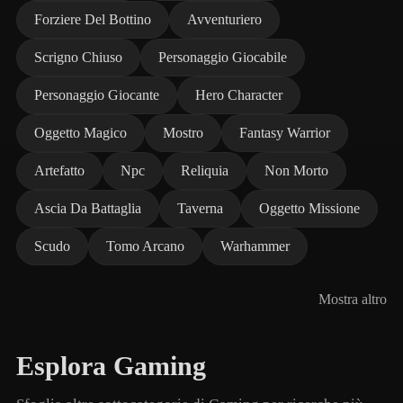
Forziere Del Bottino
Avventuriero
Scrigno Chiuso
Personaggio Giocabile
Personaggio Giocante
Hero Character
Oggetto Magico
Mostro
Fantasy Warrior
Artefatto
Npc
Reliquia
Non Morto
Ascia Da Battaglia
Taverna
Oggetto Missione
Scudo
Tomo Arcano
Warhammer
Mostra altro
Esplora Gaming