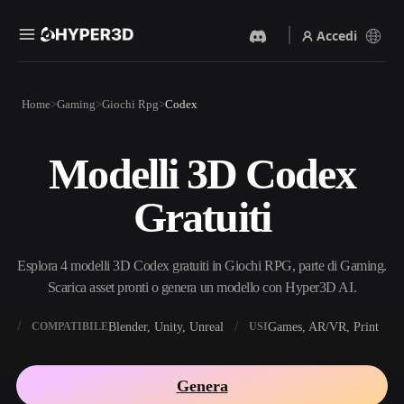
Accedi
Prodotti
Home
Gaming
Giochi Rpg
Codex
Funzionalità
Rodin
ChatAvatar
API
Modelli 3D Codex
Da Immagine A 3D
Da Testo A 3D
Prezzi
Carica un'immagine, ottieni
Dal prompt di testo
Gratuiti
un oggetto 3D all'istante.
all'oggetto 3D — all'istante.
Risorse
Generatore Di Immagini IA
Generatore Video IA
Genera immagini di alta
Crea video da testo o
Esplora 4 modelli 3D Codex gratuiti in Giochi RPG, parte di Gaming.
qualità da un semplice
immagini con l'AI.
prompt.
Scarica asset pronti o genera un modello con Hyper3D AI.
Community
API
X
Blender, Unity, Unreal
Games, AR/VR, Print
COMPATIBILE
USI
Integra la nostra AI creativa
nella tua app o nel tuo flusso
Storia
Ricerca
Blog
di lavoro.
Genera
OmniCraft