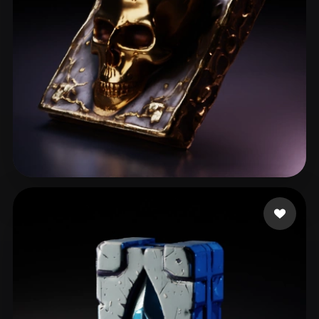
ComfyUI
21
Stili
Abstract
Anime
Cartoon
Cel-Shaded
Fantasy
Flat
Gothic
Hand-Painted
Industrial
Isometric
Low Poly
Medieval
Minimalist
Modern
Organic
Photorealistic
Stefanovic Filip
51 mi piace
Pixel Art
Realistic
Retro
Stylized
Voxel