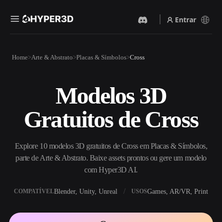
Entrar
Produtos
Home
Arte & Abstrato
Placas & Símbolos
Cross
Recursos
Rodin
ChatAvatar
API
Modelos 3D
Imagem Para 3D
Texto Para 3D
Preços
Envie uma imagem e receba
Do prompt de texto ao objeto
Gratuitos de Cross
um objeto 3D na hora.
3D — na hora.
Recursos
Gerador De Imagens IA
Gerador De Vídeo IA
Gere visuais de alta qualidade
Crie vídeos a partir de texto
Explore 10 modelos 3D gratuitos de Cross em Placas & Símbolos,
a partir de um prompt
ou imagens com IA.
simples.
parte de Arte & Abstrato. Baixe assets prontos ou gere um modelo
Comunidade
com Hyper3D AI.
API
Integre nossa IA criativa ao
Blender, Unity, Unreal
Games, AR/VR, Print
COMPATÍVEL
USOS
seu app ou fluxo de trabalho.
História
Pesquisa
Blog
OmniCraft