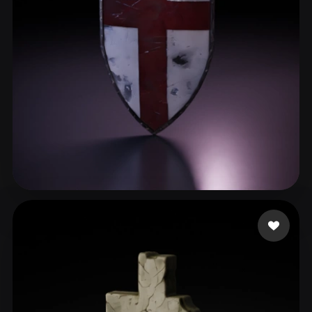
ComfyUI
21
Estilos
Abstract
Anime
Cartoon
Cel-Shaded
Fantasy
Flat
Gothic
Hand-Painted
Industrial
Isometric
Low Poly
Medieval
Minimalist
Modern
Organic
Photorealistic
Gabster
29 curtidas
Pixel Art
Realistic
Retro
Stylized
Voxel