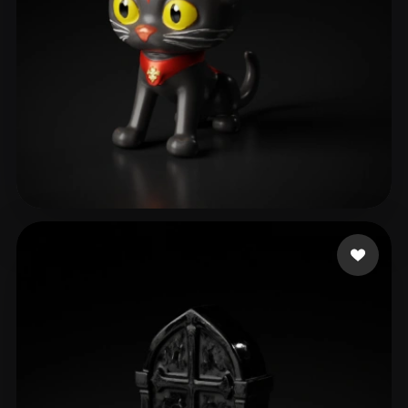
jason0328
14 curtidas