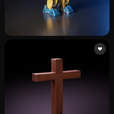
Avista Novi
6 curtidas