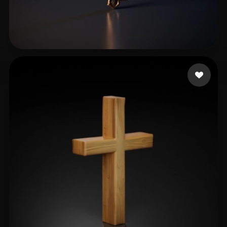
Givemeusernamepsl
11 curtidas