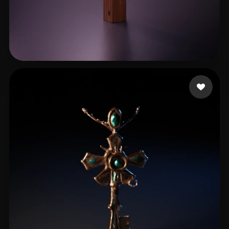
Arostegui Osdani
29 curtidas