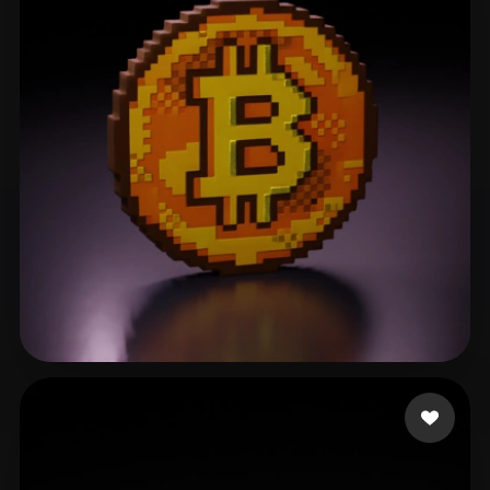
Кенес Темирлан
20 curtidas