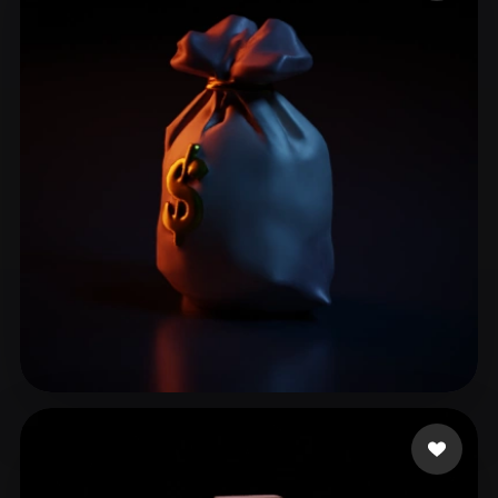
ComfyUI
21
Estilos
Abstract
Anime
Cartoon
Cel-Shaded
Fantasy
Flat
Gothic
Hand-Painted
Industrial
Isometric
Low Poly
Medieval
Minimalist
Modern
Organic
Photorealistic
Pixel Art
Realistic
Retro
Stylized
Voxel
Stella
48 curtidas