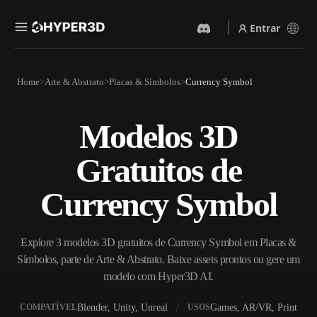
Entrar
Produtos
Home
Arte & Abstrato
Placas & Símbolos
Currency Symbol
Recursos
Rodin
ChatAvatar
API
Modelos 3D
Imagem Para 3D
Texto Para 3D
Preços
Envie uma imagem e receba
Do prompt de texto ao objeto
Gratuitos de
um objeto 3D na hora.
3D — na hora.
Recursos
Gerador De Imagens IA
Gerador De Vídeo IA
Currency Symbol
Gere visuais de alta qualidade
Crie vídeos a partir de texto
a partir de um prompt
ou imagens com IA.
simples.
Comunidade
Explore 3 modelos 3D gratuitos de Currency Symbol em Placas &
API
Símbolos, parte de Arte & Abstrato. Baixe assets prontos ou gere um
Integre nossa IA criativa ao
seu app ou fluxo de trabalho.
modelo com Hyper3D AI.
História
Pesquisa
Blog
OmniCraft
Blender, Unity, Unreal
Games, AR/VR, Print
COMPATÍVEL
USOS