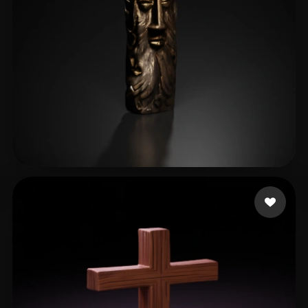
Ziółkowski Maciej
4 curtidas