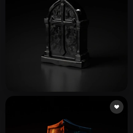
Carneiro Keli
23 curtidas