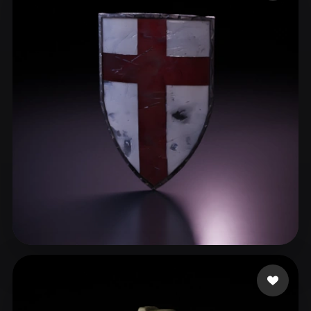
ComfyUI
21
Estilos
Abstract
Anime
Cartoon
Cel-Shaded
Fantasy
Flat
Gothic
Hand-Painted
Industrial
Isometric
Low Poly
Medieval
Minimalist
Modern
Organic
Photorealistic
Pixel Art
Realistic
Retro
Stylized
Voxel
Gabster
29 curtidas