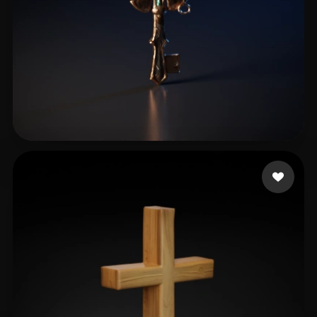
Givemeusernamepsl
11 curtidas