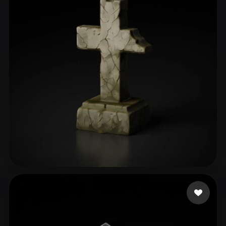
Khimmer Frau
147 curtidas