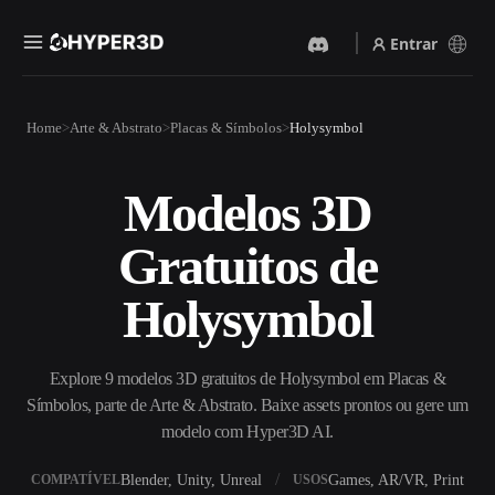
Entrar
Produtos
Home
Arte & Abstrato
Placas & Símbolos
Holysymbol
Recursos
Rodin
ChatAvatar
API
Modelos 3D
Imagem Para 3D
Texto Para 3D
Preços
Envie uma imagem e receba
Do prompt de texto ao objeto
Gratuitos de
um objeto 3D na hora.
3D — na hora.
Recursos
Gerador De Imagens IA
Gerador De Vídeo IA
Holysymbol
Gere visuais de alta qualidade
Crie vídeos a partir de texto
a partir de um prompt
ou imagens com IA.
simples.
Comunidade
Explore 9 modelos 3D gratuitos de Holysymbol em Placas &
API
Símbolos, parte de Arte & Abstrato. Baixe assets prontos ou gere um
Integre nossa IA criativa ao
seu app ou fluxo de trabalho.
modelo com Hyper3D AI.
História
Pesquisa
Blog
OmniCraft
Blender, Unity, Unreal
Games, AR/VR, Print
COMPATÍVEL
USOS