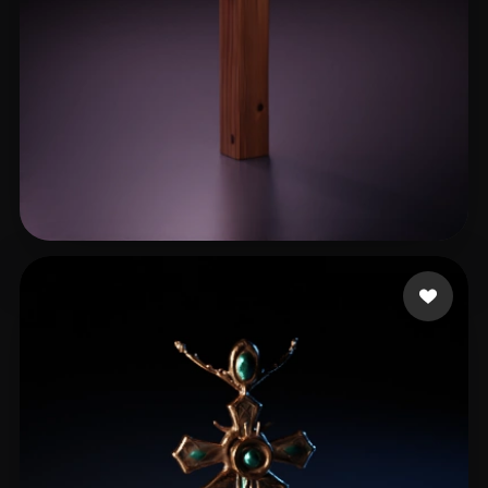
Arostegui Osdani
29 curtidas