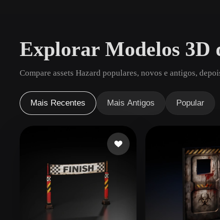
Casos De Uso
3D Printing
Animatio
Explorar Modelos 3D 
NFT Creation
E-commer
Jewelry
Metaverse
Compare assets Hazard populares, novos e antigos, depoi
Design
Plug-Ins
Mais Recentes
Mais Antigos
Popular
Blender
Unity
Unreal
God
Estilos
Abstract
Anime
Cart
Hand-Painted
Industrial
Isome