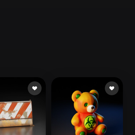
Automotive
Design
Character
Design
21
Flat
Gothic
Minimalist
Modern