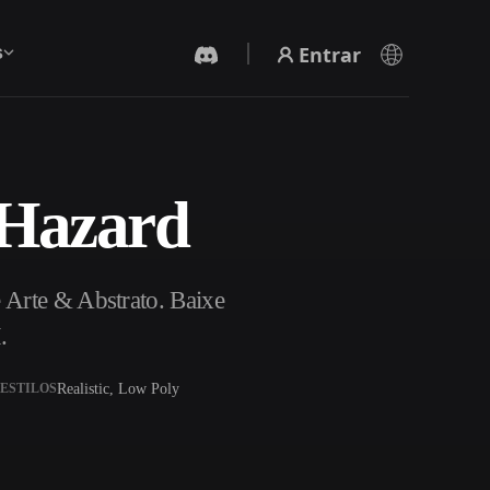
Entrar
s
 Hazard
Gerador De Vídeo IA
Crie vídeos a partir de texto ou imagens com
IA.
 Arte & Abstrato. Baixe
.
Realistic, Low Poly
ESTILOS
Editor de Malhas 3D