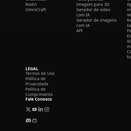
Rodin
Imagem para 3D
A
OmniCraft
Gerador de vídeo
i
com IA
V
Gerador de imagens
R
com IA
G
API
P
E
V
m
C
f
LEGAL
Termos de Uso
Política de
Privacidade
Política de
Cumprimento
Fale Conosco