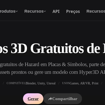
API
Preços
rodutos
Recursos
Recurso
s 3D Gratuitos de
Texto Para 3D
Do prompt de texto ao objeto 3D — na hora.
ratuitos de Hazard em Placas & Símbolos, parte de
API
Integre nossa IA criativa ao seu app ou fluxo
assets prontos ou gere um modelo com Hyper3D AI
de trabalho.
Blender, Unity, Unreal
Games, AR/VR, Print
COMPATÍVEL
USOS
exturas IA
Motor de Busca de Modelos 3D
Gerar
Compartilhar
HDRI IA
Conversor de SVG para 3D