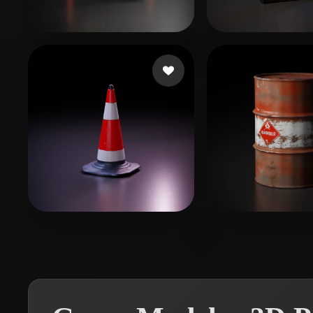
Organic
Photorealistic
Pixel
Maksymov Andrii
21 curtidas
elrororo İeoe8
师姐
23 curtidas
Irlandez Rapha