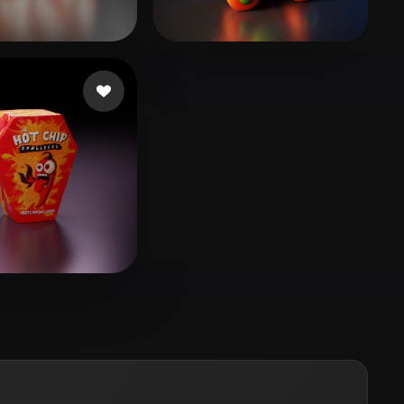
Stylized
Voxel
psire
131 curtidas
Schneider Lilly
20 curtidas
ali
7 curtidas