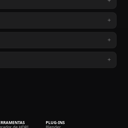
ERRAMENTAS
PLUG-INS
erador de HDRI
Blender