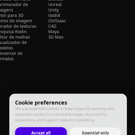
primorador de
Unreal
magens
Unity
etor para 3D
Godot
emix de imagem
OV/Isaac
erador de texturas
C4D
esquisa Rodin
Maya
ditor de malhas
3D Max
isualizador de
odelos
onversor de
ormatos
Cookie preferences
We use essential cookies to keep Hyper3D working and
optional cookies to understand usage, improve the
experience, and support relevant marketing.
Accept all
Essential only