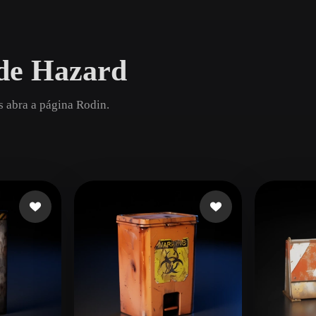
Game
n
Development
de Hazard
ce
VR/AR
Mechanical
s abra a página Rodin.
Engineering
ot
Maya
3DS Max
ComfyUI
oon
Cel-Shaded
Fantasy
tric
Low Poly
Medieval