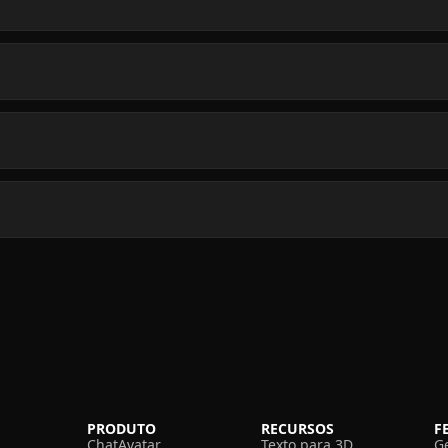
PRODUTO
RECURSOS
F
ChatAvatar
Texto para 3D
G