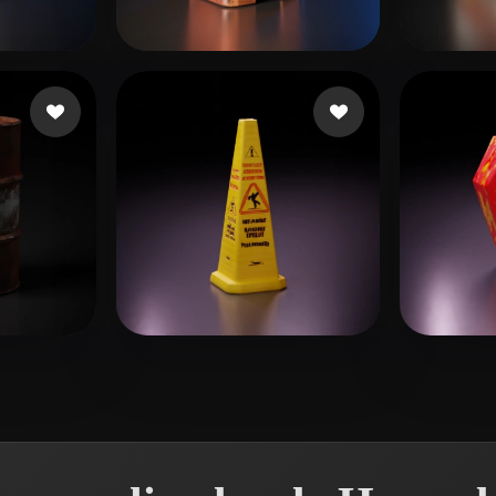
 Art
Realistic
Retro
eo
77 curtidas
kim yongtae
42 curtidas
Appin
el
46 curtidas
Wells Lope
10 curtidas
galim