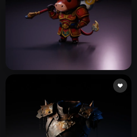
Nansang
24 beğeni