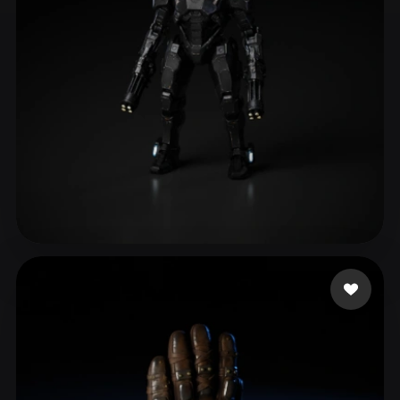
ComfyUI
21
Stiller
Abstract
Anime
Cartoon
Cel-Shaded
Fantasy
Flat
Gothic
Hand-Painted
Industrial
Isometric
Low Poly
Medieval
Minimalist
Modern
Organic
Photorealistic
eEhyQx
168 beğeni
Pixel Art
Realistic
Retro
Stylized
Voxel