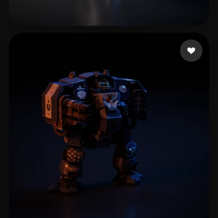
FAba
110 beğeni