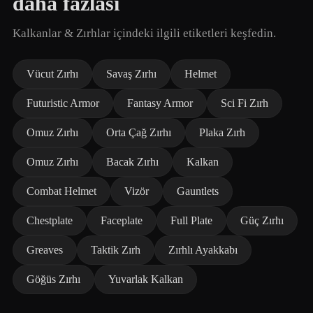
daha fazlası
Kalkanlar & Zırhlar içindeki ilgili etiketleri keşfedin.
Vücut Zırhı
Savaş Zırhı
Helmet
Futuristic Armor
Fantasy Armor
Sci Fi Zırh
Omuz Zırhı
Orta Çağ Zırhı
Plaka Zırh
Omuz Zırhı
Bacak Zırhı
Kalkan
Combat Helmet
Vizör
Gauntlets
Chestplate
Faceplate
Full Plate
Güç Zırhı
Greaves
Taktik Zırh
Zırhlı Ayakkabı
Göğüs Zırhı
Yuvarlak Kalkan