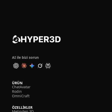
AI ile bizi sorun
ÜRÜN
ChatAvatar
Rodin
OmniCraft
ÖZELLIKLER
Metinden 3D