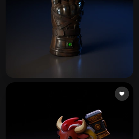
eEhyQx
56 beğeni