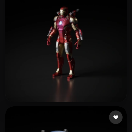
Robles Camilo
358 beğeni