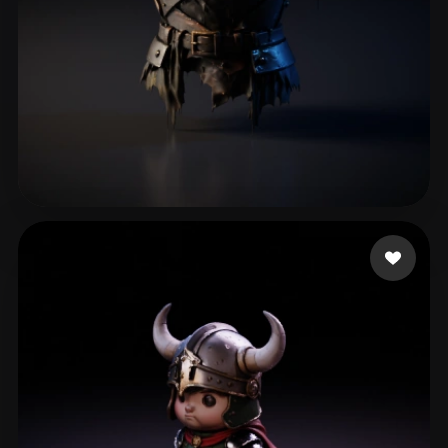
GM Wanderson
44 beğeni