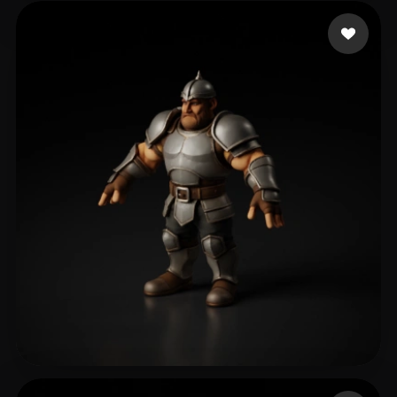
sands aaron
114 beğeni
Bonato Bruno
106 beğeni