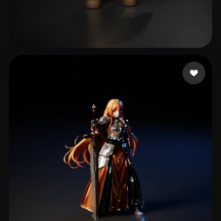
Daily Studio Play US
68 beğeni