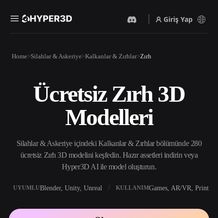
Giriş Yap
Ürünler
Home
Silahlar & Askeriye
Kalkanlar & Zırhlar
Zırh
Özellikler
Rodin
ChatAvatar
API
Ücretsiz Zırh 3D
Görselden 3D’ye
Metinden 3D’ye
Fiyatlandırma
Bir resim yükleyin, anında
Metin isteminden 3D nesneye
Modelleri
3D nesne elde edin.
— anında.
Kaynaklar
Yapay Zeka Video
Yapay Zeka Görüntü
Oluşturucu
Oluşturucu
Silahlar & Askeriye içindeki Kalkanlar & Zırhlar bölümünde 280
Yapay zekayla metinden ya
Basit bir istemle
da görsellerden video
yüksek‑kaliteli görseller
ücretsiz Zırh 3D modelini keşfedin. Hazır assetleri indirin veya
Topluluk
oluşturun.
üretin.
Hyper3D AI ile model oluşturun.
API
Yaratıcı yapay zekamızı
Blender, Unity, Unreal
Games, AR/VR, Print
UYUMLU
KULLANIM
Hikaye
Araştırma
Blog
uygulamanıza ya da iş
akışınıza entegre edin.
OmniCraft