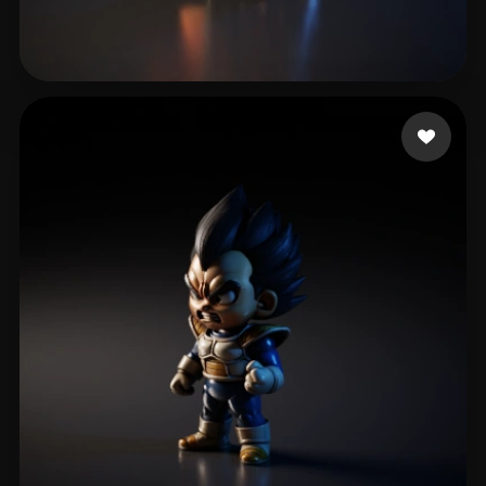
McLaughlin Rhoe
160 beğeni