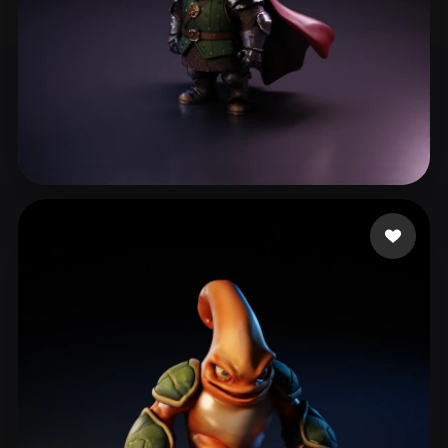
cyk
73 beğeni