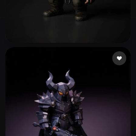
tribug1234
95 beğeni