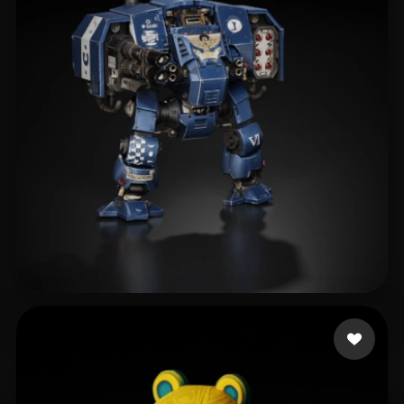
eEhyQx
313 beğeni