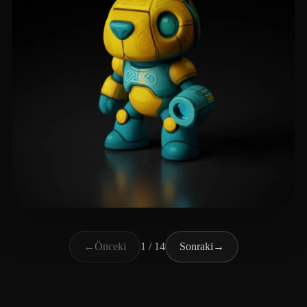
Mendes Calheiros Pon
52 beğeni
←
Önceki
1 / 14
Sonraki
→