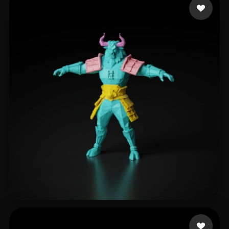
xcvs
112 beğeni