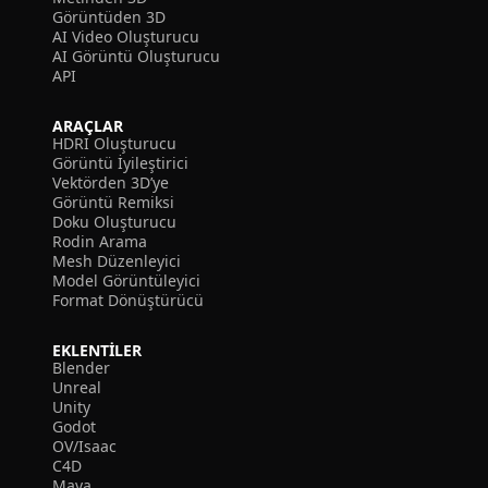
Görüntüden 3D
AI Video Oluşturucu
AI Görüntü Oluşturucu
API
ARAÇLAR
HDRI Oluşturucu
Görüntü İyileştirici
Vektörden 3D’ye
Görüntü Remiksi
Doku Oluşturucu
Rodin Arama
Mesh Düzenleyici
Model Görüntüleyici
Format Dönüştürücü
EKLENTILER
Blender
Unreal
Unity
Godot
OV/Isaac
C4D
Maya