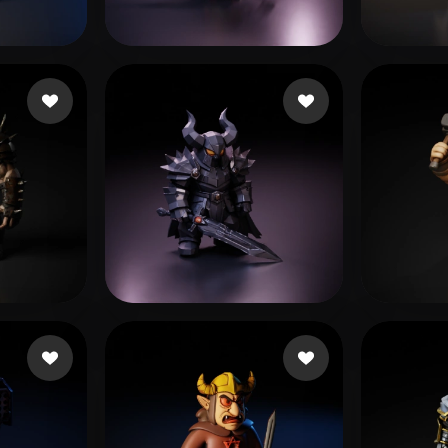
 Art
Realistic
Retro
いね
24 いいね
Nansang
GM W
 いいね
200 いいね
Vallieres Pierce
Daily