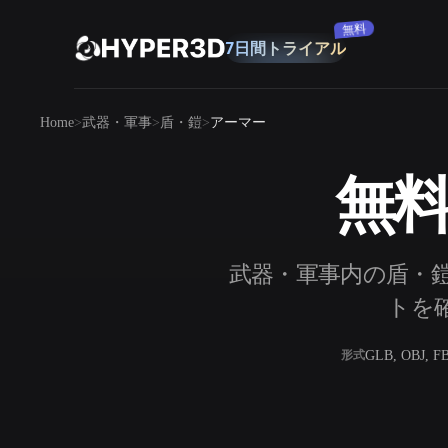
購読
製品
Home
武器・軍事
盾・鎧
アーマー
機能
Rodin
ChatAvatar
API
無料
画像から 3D
料金
写真をアップロードするだけで、3Dオ
ブジェクトが瞬時に完成。
リソース
武器・軍事内の盾・鎧
AI 画像生成
シンプルなプロンプトから、高品質なビ
トを確
ジュアルを生成。
コミュニティ
GLB, OBJ, F
形式
OmniCraft
ストーリー
研究
ブログ
AI画像リミックス
AIテクスチャジ
AI画像エンハンサー
AI HDRIジェネ