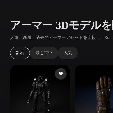
ユースケース
3D Printing
Animatio
アーマー 3Dモデル
NFT Creation
E-commer
Jewelry
Metaverse
人気、新着、過去のアーマーアセットを比較し、Rod
Design
プラグイン
新着
最も古い
人気
Blender
Unity
Unreal
God
スタイル
Abstract
Anime
Cart
Hand-Painted
Industrial
Isome