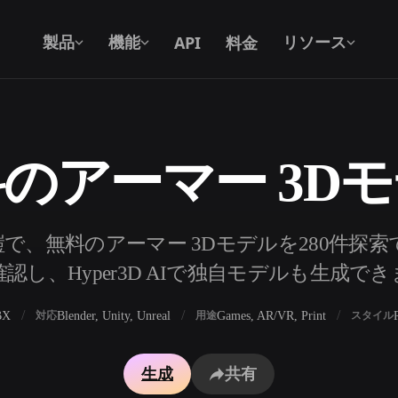
API
料金
製品
機能
リソース
のアーマー 3D
テキストから 3D
テキストプロンプトから3Dオブジェク
トへ — 瞬時に。
API
で、無料のアーマー 3Dモデルを280件探
私たちのクリエイティブAIを、あなたの
認し、Hyper3D AIで独自モデルも生成で
アプリやワークフローに組み込みましょ
う。
BX
Blender, Unity, Unreal
Games, AR/VR, Print
対応
用途
スタイル
ェネレーター
3Dモデル検索エンジン
生成
共有
レーター
SVGから3Dへの変換ツール