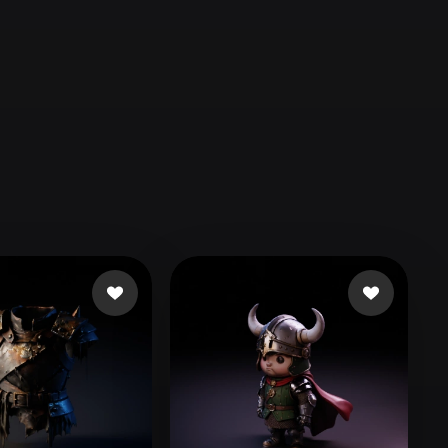
Automotive
Design
Character
Design
21
Flat
Gothic
Minimalist
Modern