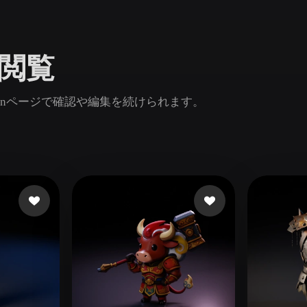
Game
n
Development
を閲覧
ce
VR/AR
Mechanical
inページで確認や編集を続けられます。
Engineering
ot
Maya
3DS Max
ComfyUI
oon
Cel-Shaded
Fantasy
tric
Low Poly
Medieval