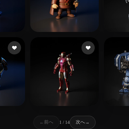
ね
22 いいね
Morales Peter
sands
134 いいね
358 いいね
e
Robles Camilo
eEhy
前へ
次へ
←
1 / 14
→