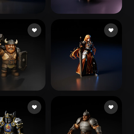
Stylized
Voxel
44 いいね
73 いいね
anderson
cyk
68 いいね
160 いいね
 Studio Play US
McLaughlin Rhoe