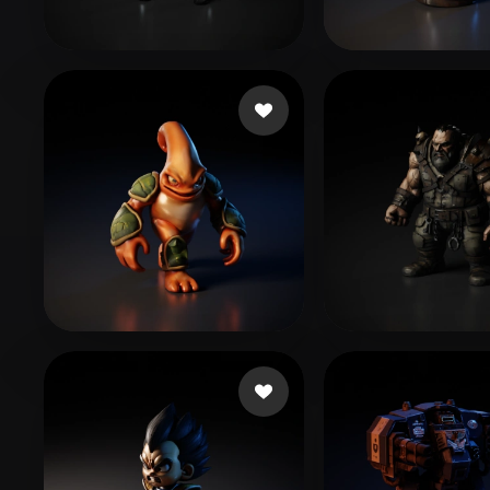
Organic
Photorealistic
Pixel
168 いいね
56 い
eEhyQx
eEhyQx
60 いいね
95
Hollinger Brian
tribug1234