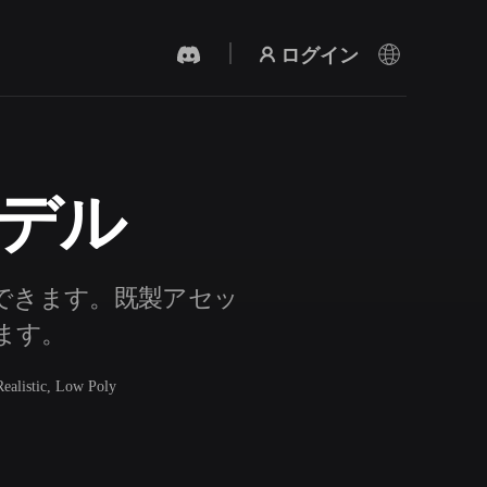
ログイン
モデル
AI 動画生成
テキストや画像から、AIで動画を作成。
索できます。既製アセッ
きます。
Realistic, Low Poly
3Dメッシュエディター