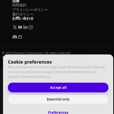
法律
利用規約
プライバシーポリシー
履行ポリシー
お問い合わせ
© 2026 Deemos Corporation. All rights reserved
利用規約
プライバシーポリシー
履行ポリシー
日本語
Cookie preferences
We use essential cookies to keep Hyper3D working and optional
cookies to understand usage, improve the experience, and
support relevant marketing.
Accept all
Essential only
Preferences