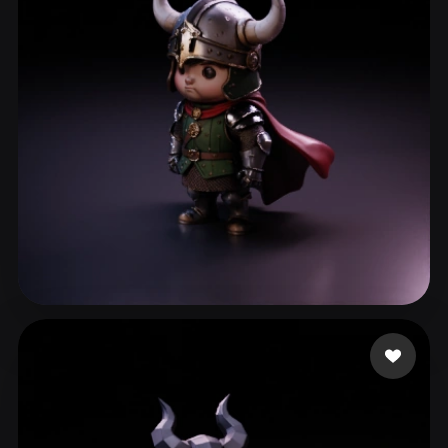
ComfyUI
21
スタイル
Abstract
Anime
Cartoon
Cel-Shaded
Fantasy
Flat
Gothic
Hand-Painted
Industrial
Isometric
Low Poly
Medieval
Minimalist
Modern
Organic
Photorealistic
Pixel Art
Realistic
Retro
Stylized
73 いいね
cyk
Voxel