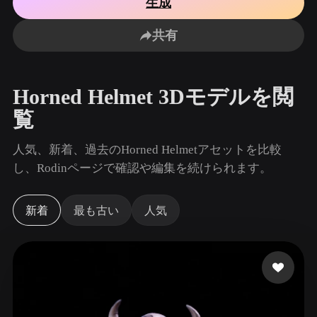
生成
ユースケース
AI画像リミックス
AI HDRIジェネレーター
3Dメッ
3D Printing
Animation
共有
AI画像エンハンサー
3Dモデル検索エンジン
Game
Automotive
Development
Design
AIテクスチャジェネレーター
SVGから3Dへの変換ツール
Horned Helmet 3Dモデルを閲
NFT Creation
E-commerce
覧
Character
VR/AR
Design
人気、新着、過去のHorned Helmetアセットを比較
Metaverse
Jewelry Design
し、Rodinページで確認や編集を続けられます。
Mechanical
Engineering
新着
最も古い
人気
プラグイン
Blender
Unity
Unreal
Godot
Maya
3DS Max