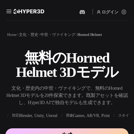
ログイン
製品
Home
文化・歴史
中世・ヴァイキング
Horned Helmet
機能
Rodin
ChatAvatar
API
無料のHorned
画像から 3D
テキストから 3D
料金
写真をアップロードするだ
テキストプロンプトから3D
けで、3Dオブジェクトが瞬
Helmet 3Dモデル
オブジェクトへ — 瞬時に。
時に完成。
リソース
AI 画像生成
AI 動画生成
シンプルなプロンプトか
テキストや画像から、AIで
文化・歴史内の中世・ヴァイキングで、無料のHorned
ら、高品質なビジュアルを
動画を作成。
生成。
Helmet 3Dモデルを20件探索できます。既製アセットを確認
コミュニティ
し、Hyper3D AIで独自モデルも生成できます。
API
私たちのクリエイティブAI
を、あなたのアプリやワー
BX
Blender, Unity, Unreal
Games, AR/VR, Print
対応
用途
スタイル
ストーリー
研究
ブログ
クフローに組み込みましょ
う。
OmniCraft