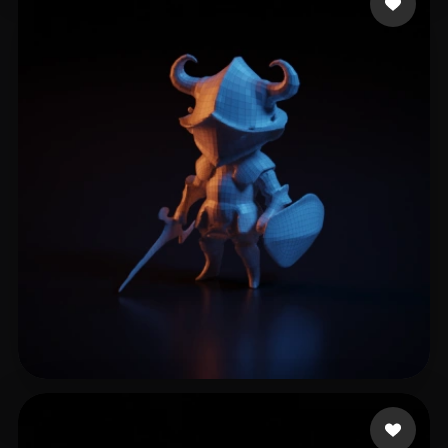
7 いいね
manigoldo tommasucci