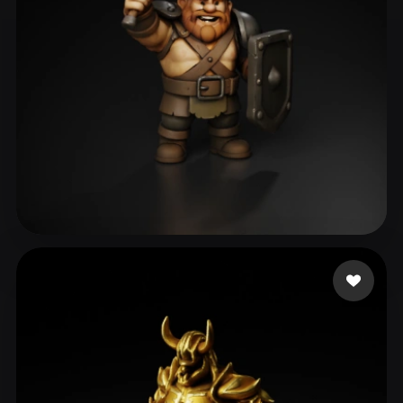
68 いいね
Daily Studio Play US