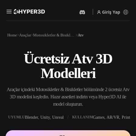
Giriş Yap
Ürünler
Home
Araçlar
Motosikletler & Bisikletler
Atv
Özellikler
Rodin
ChatAvatar
API
Ücretsiz Atv 3D
Görselden 3D’ye
Metinden 3D’ye
Fiyatlandırma
Bir resim yükleyin, anında
Metin isteminden 3D nesneye
Modelleri
3D nesne elde edin.
— anında.
Kaynaklar
Yapay Zeka Video
Yapay Zeka Görüntü
Oluşturucu
Oluşturucu
Araçlar içindeki Motosikletler & Bisikletler bölümünde 2 ücretsiz Atv
Yapay zekayla metinden ya
Basit bir istemle
da görsellerden video
yüksek‑kaliteli görseller
3D modelini keşfedin. Hazır assetleri indirin veya Hyper3D AI ile
Topluluk
oluşturun.
üretin.
model oluşturun.
API
Yaratıcı yapay zekamızı
Blender, Unity, Unreal
Games, AR/VR, Print
UYUMLU
KULLANIM
Hikaye
Araştırma
Blog
uygulamanıza ya da iş
akışınıza entegre edin.
OmniCraft