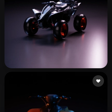
ComfyUI
21
Stiller
Abstract
Anime
Cartoon
Cel-Shaded
Fantasy
Flat
Gothic
Hand-Painted
Industrial
Isometric
Low Poly
Medieval
Minimalist
Modern
Organic
Photorealistic
UNSTOPPABLE Y
14 beğeni
Pixel Art
Realistic
Retro
Stylized
Voxel