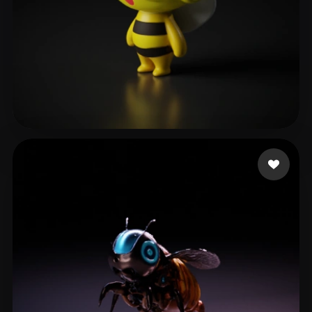
kwan hoky
14 beğeni