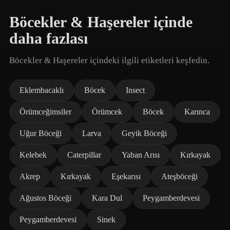
Böcekler & Haşereler içinde
daha fazlası
Böcekler & Haşereler içindeki ilgili etiketleri keşfedin.
Eklembacaklı
Böcek
Insect
Örümceğimsiler
Örümcek
Böcek
Karınca
Uğur Böceği
Larva
Geyik Böceği
Kelebek
Caterpillar
Yaban Arısı
Kırkayak
Akrep
Kırkayak
Eşekarısı
Ateşböceği
Ağustos Böceği
Kara Dul
Peygamberdevesi
Peygamberdevesi
Sinek