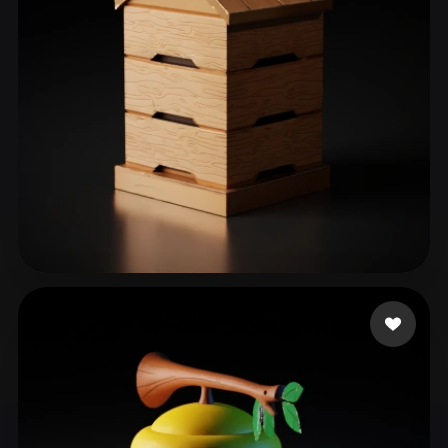
ComfyUI
21
Stiller
Abstract
Anime
Cartoon
Cel-Shaded
Fantasy
Flat
Gothic
Hand-Painted
Industrial
Isometric
Low Poly
Medieval
Minimalist
Modern
Organic
Photorealistic
Pouplan Tiabault
41 beğeni
Pixel Art
Realistic
Retro
Stylized
Voxel