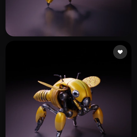
manu sachin
7 beğeni