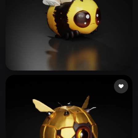
Šulík Marek
76 beğeni