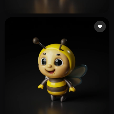
Enrique Valdés
7 beğeni