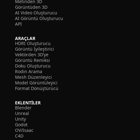
Metinden 3D
Görüntüden 3D
AI Video Oluşturucu
AI Görüntü Oluşturucu
API
ARAÇLAR
HDRI Oluşturucu
Görüntü İyileştirici
Vektörden 3D’ye
Görüntü Remiksi
Doku Oluşturucu
Rodin Arama
Mesh Düzenleyici
Model Görüntüleyici
Format Dönüştürücü
EKLENTILER
Blender
Unreal
Unity
Godot
OV/Isaac
C4D