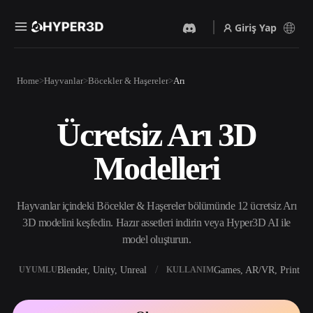
Giriş Yap
Ürünler
Home
Hayvanlar
Böcekler & Haşereler
Arı
Özellikler
Rodin
ChatAvatar
API
Ücretsiz Arı 3D
Görselden 3D’ye
Metinden 3D’ye
Fiyatlandırma
Bir resim yükleyin, anında
Metin isteminden 3D nesneye
Modelleri
3D nesne elde edin.
— anında.
Kaynaklar
Yapay Zeka Video
Yapay Zeka Görüntü
Oluşturucu
Oluşturucu
Hayvanlar içindeki Böcekler & Haşereler bölümünde 12 ücretsiz Arı
Yapay zekayla metinden ya
Basit bir istemle
da görsellerden video
yüksek‑kaliteli görseller
3D modelini keşfedin. Hazır assetleri indirin veya Hyper3D AI ile
Topluluk
oluşturun.
üretin.
model oluşturun.
API
Yaratıcı yapay zekamızı
Blender, Unity, Unreal
Games, AR/VR, Print
UYUMLU
KULLANIM
Hikaye
Araştırma
Blog
uygulamanıza ya da iş
akışınıza entegre edin.
OmniCraft