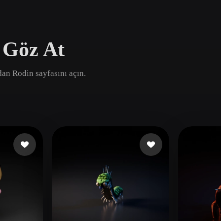
Game
n
Development
 Göz At
ce
VR/AR
Mechanical
ndan Rodin sayfasını açın.
Engineering
ot
Maya
3DS Max
ComfyUI
oon
Cel-Shaded
Fantasy
tric
Low Poly
Medieval