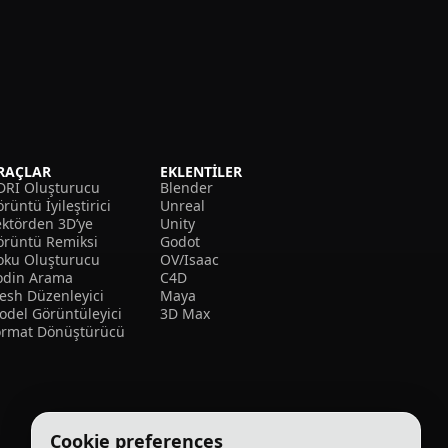
RAÇLAR
EKLENTILER
DRI Oluşturucu
Blender
rüntü İyileştirici
Unreal
ektörden 3D’ye
Unity
örüntü Remiksi
Godot
oku Oluşturucu
OV/Isaac
odin Arama
C4D
esh Düzenleyici
Maya
odel Görüntüleyici
3D Max
ormat Dönüştürücü
Cookie preferences