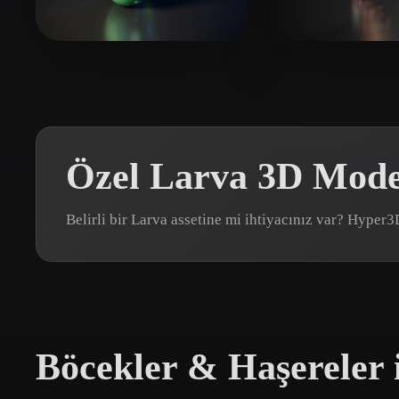
Organic
Photorealistic
Pixel
benquet benjamin
64 beğeni
Etan
20 beğeni
Özel Larva 3D Model
Belirli bir Larva assetine mi ihtiyacınız var? Hyper
Böcekler & Haşereler i