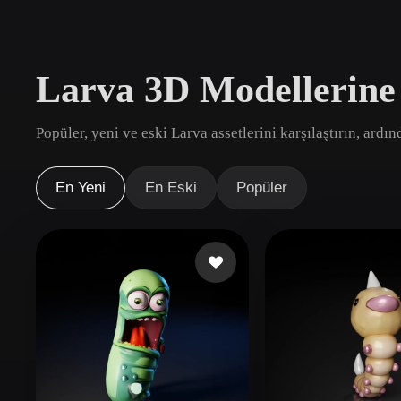
Kullanım Alanları
3D Printing
Animatio
Larva 3D Modellerine
NFT Creation
E-commer
Jewelry
Metaverse
Popüler, yeni ve eski Larva assetlerini karşılaştırın, ardı
Design
Eklentiler
En Yeni
En Eski
Popüler
Blender
Unity
Unreal
God
Stiller
Abstract
Anime
Cart
Hand-Painted
Industrial
Isome