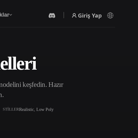
Giriş Yap
klar
lleri
Yapay Zeka Video Oluşturucu
Yapay zekayla metinden ya da görsellerden
video oluşturun.
odelini keşfedin. Hazır
n.
Realistic, Low Poly
STILLER
3D Mesh Düzenleyici