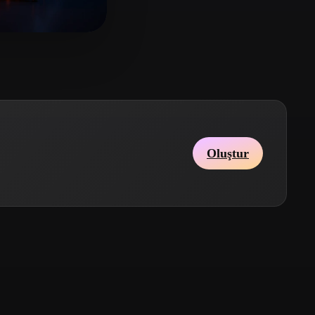
Stylized
Voxel
 beğeni
Oluştur