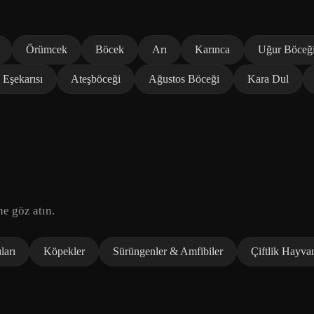
Örümcek
Böcek
Arı
Karınca
Uğur Böceğ
Eşekarısı
Ateşböceği
Ağustos Böceği
Kara Dul
ne göz atın.
ları
Köpekler
Sürüngenler & Amfibiler
Çiftlik Hayvan