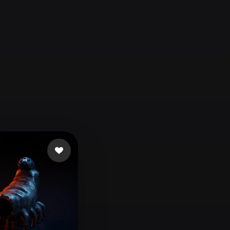
Automotive
Design
Character
Design
21
Flat
Gothic
Minimalist
Modern