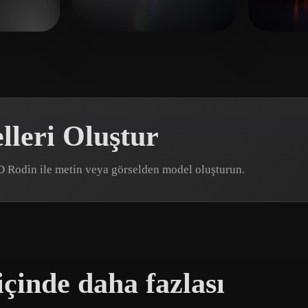
 Art
Realistic
Retro
test22
4 beğeni
test9
7
leri Oluştur
3D Rodin ile metin veya görselden model oluşturun.
çinde daha fazlası