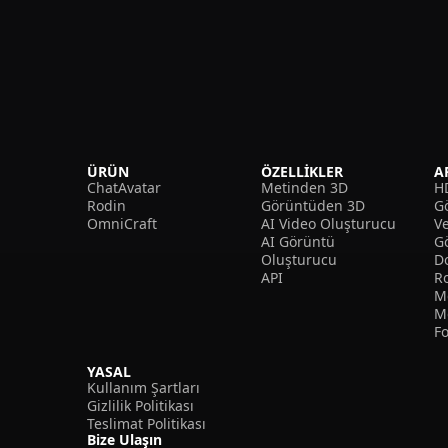
ÜRÜN
ÖZELLIKLER
A
ChatAvatar
Metinden 3D
H
Rodin
Görüntüden 3D
Gö
OmniCraft
AI Video Oluşturucu
V
AI Görüntü
G
Oluşturucu
D
API
R
M
M
F
YASAL
Kullanım Şartları
Gizlilik Politikası
Teslimat Politikası
Bize Ulaşın