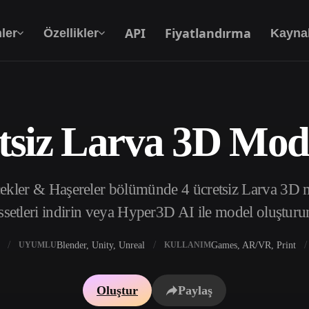
API
Fiyatlandırma
ler
Özellikler
Kayna
tsiz Larva 3D Mode
Metinden 3D’ye
Metin isteminden 3D nesneye — anında.
ekler & Haşereler bölümünde 4 ücretsiz Larva 3D m
API
Yaratıcı yapay zekamızı uygulamanıza ya da iş
ssetleri indirin veya Hyper3D AI ile model oluşturu
akışınıza entegre edin.
Blender, Unity, Unreal
Games, AR/VR, Print
UYUMLU
KULLANIM
 Doku Oluşturucu
3D Model Arama Motoru
Oluştur
Paylaş
 HDRI Oluşturucu
SVG’den 3D’ye Dönüştürücü