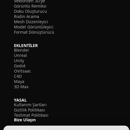
Vektörden 3D’ye
Görüntü Remiksi
Doku Oluşturucu
Rodin Arama
Mesh Düzenleyici
Model Görüntüleyici
Format Dönüştürücü
EKLENTILER
Blender
Unreal
Unity
Godot
OV/Isaac
C4D
Maya
3D Max
YASAL
Kullanım Şartları
Gizlilik Politikası
Teslimat Politikası
Bize Ulaşın