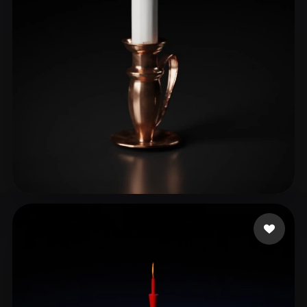
xpresso_duty
15 beğeni