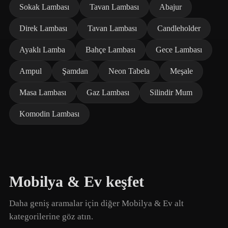
Sokak Lambası
Tavan Lambası
Abajur
Direk Lambası
Tavan Lambası
Candleholder
Ayaklı Lamba
Bahçe Lambası
Gece Lambası
Ampul
Şamdan
Neon Tabela
Meşale
Masa Lambası
Gaz Lambası
Silindir Mum
Komodin Lambası
Mobilya & Ev keşfet
Daha geniş aramalar için diğer Mobilya & Ev alt
kategorilerine göz atın.