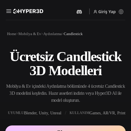
Giriş Yap
Ürünler
Home
Mobilya & Ev
Aydınlatma
Candlestick
Özellikler
Rodin
ChatAvatar
API
Ücretsiz Candlestick
Görselden 3D’ye
Metinden 3D’ye
Fiyatlandırma
Bir resim yükleyin, anında
Metin isteminden 3D nesneye
3D Modelleri
3D nesne elde edin.
— anında.
Kaynaklar
Yapay Zeka Video
Yapay Zeka Görüntü
Oluşturucu
Oluşturucu
Mobilya & Ev içindeki Aydınlatma bölümünde 4 ücretsiz Candlestick
Yapay zekayla metinden ya
Basit bir istemle
da görsellerden video
yüksek‑kaliteli görseller
3D modelini keşfedin. Hazır assetleri indirin veya Hyper3D AI ile
Topluluk
oluşturun.
üretin.
model oluşturun.
API
Yaratıcı yapay zekamızı
Blender, Unity, Unreal
Games, AR/VR, Print
UYUMLU
KULLANIM
Hikaye
Araştırma
Blog
uygulamanıza ya da iş
akışınıza entegre edin.
OmniCraft