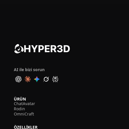
AI ile bizi sorun
ÜRÜN
ChatAvatar
Rodin
OmniCraft
ÖZELLIKLER