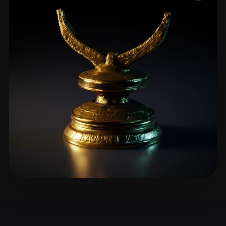
ComfyUI
21
Stiller
Abstract
Anime
Cartoon
Cel-Shaded
Fantasy
Flat
Gothic
Hand-Painted
Industrial
Isometric
Low Poly
Medieval
Minimalist
Modern
Organic
Photorealistic
Pixel Art
Realistic
Retro
Stylized
Voxel
Sandy L
5 beğeni