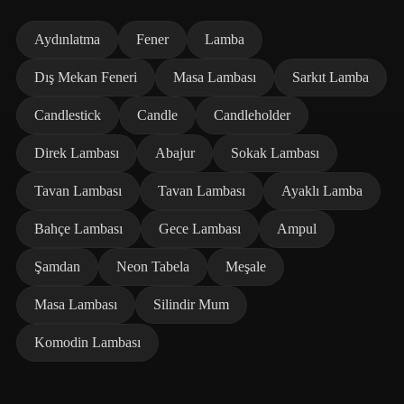
Aydınlatma
Fener
Lamba
Dış Mekan Feneri
Masa Lambası
Sarkıt Lamba
Candlestick
Candle
Candleholder
Direk Lambası
Abajur
Sokak Lambası
Tavan Lambası
Tavan Lambası
Ayaklı Lamba
Bahçe Lambası
Gece Lambası
Ampul
Şamdan
Neon Tabela
Meşale
Masa Lambası
Silindir Mum
Komodin Lambası