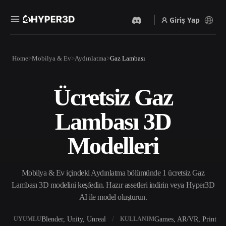
Giriş Yap
Ürünler
Home
Mobilya & Ev
Aydınlatma
Gaz Lambası
Özellikler
Rodin
ChatAvatar
API
Ücretsiz Gaz
Görselden 3D’ye
Metinden 3D’ye
Fiyatlandırma
Bir resim yükleyin, anında
Metin isteminden 3D nesneye
Lambası 3D
3D nesne elde edin.
— anında.
Kaynaklar
Yapay Zeka Video
Yapay Zeka Görüntü
Modelleri
Oluşturucu
Oluşturucu
Yapay zekayla metinden ya
Basit bir istemle
da görsellerden video
yüksek‑kaliteli görseller
Topluluk
oluşturun.
üretin.
Mobilya & Ev içindeki Aydınlatma bölümünde 1 ücretsiz Gaz
API
Lambası 3D modelini keşfedin. Hazır assetleri indirin veya Hyper3D
Yaratıcı yapay zekamızı
AI ile model oluşturun.
Hikaye
Araştırma
Blog
uygulamanıza ya da iş
akışınıza entegre edin.
Blender, Unity, Unreal
Games, AR/VR, Print
UYUMLU
KULLANIM
OmniCraft