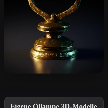
ComfyUI
21
Stile
Abstract
Anime
Cartoon
Cel-Shaded
Fantasy
Flat
Gothic
Hand-Painted
Industrial
Isometric
Low Poly
Medieval
Minimalist
Modern
Organic
Photorealistic
Pixel Art
Realistic
Retro
Stylized
Sandy L
5 Likes
Voxel
Eigene Öllampe 3D-Modelle