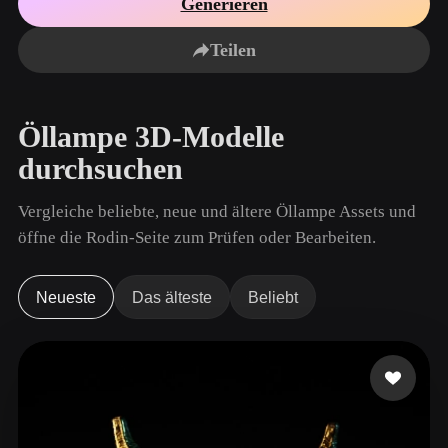
Generieren
Anwendungsfälle
KI-Bild-Remix
KI-HDRI-Generator
3D-Mesh-Editor
3D Printing
Animation
Teilen
KI-Bildverbesserer
3D-Modellsuchmaschine
Game
Automotive
KI-Texturengenerator
SVG-zu-3D-Konverter
Development
Design
Öllampe 3D-Modelle
NFT Creation
E-commerce
durchsuchen
Character
VR/AR
Design
Vergleiche beliebte, neue und ältere Öllampe Assets und
Metaverse
Jewelry Design
öffne die Rodin-Seite zum Prüfen oder Bearbeiten.
Mechanical
Engineering
Neueste
Das älteste
Beliebt
Plug-Ins
Blender
Unity
Unreal
Godot
Maya
3DS Max