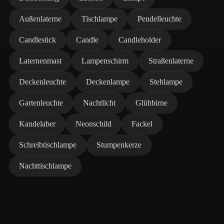
Außenlaterne
Tischlampe
Pendelleuchte
Candlestick
Candle
Candleholder
Laternenmast
Lampenschirm
Straßenlaterne
Deckenleuchte
Deckenlampe
Stehlampe
Gartenleuchte
Nachtlicht
Glühbirne
Kandelaber
Neonschild
Fackel
Schreibtischlampe
Stumpenkerze
Nachttischlampe