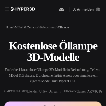
Anmelden
Produkte
Home
Möbel & Zuhause
Beleuchtung
Öllampe
Funktionen
Rodin
ChatAvatar
API
Kostenlose Öllampe
Bild Zu 3D
Text Zu 3D
Preise
Bild hochladen, sofort ein
Vom Text-Prompt zum 3D-
3D-Modelle
3D-Objekt erhalten.
Objekt — im Handumdrehen.
Ressourcen
KI-Bildgenerator
KI-Videogenerator
Generiere hochwertige
Erstelle Videos aus Text oder
Entdecke 1 kostenlose Öllampe 3D-Modelle in Beleuchtung, Teil von
Visuals aus einem einfachen
Bildern mit KI.
Prompt.
Möbel & Zuhause. Durchsuche fertige Assets oder generiere ein
Community
eigenes Modell mit Hyper3D AI.
API
Binde unsere kreative KI in
deine App oder deinen
Blender, Unity, Unreal
Games, AR/VR, Print
KOMPATIBEL MIT
EINSATZ
Story
Forschung
Blog
Workflow ein.
OmniCraft